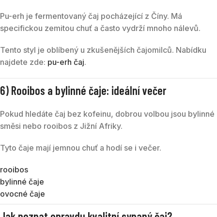
Pu-erh je fermentovaný čaj pocházející z Číny. Má
specifickou zemitou chuť a často vydrží mnoho nálevů.
Tento styl je oblíbený u zkušenějších čajomilců. Nabídku
najdete zde:
pu-erh čaj
.
6) Rooibos a bylinné čaje: ideální večer
Pokud hledáte čaj bez kofeinu, dobrou volbou jsou bylinné
směsi nebo rooibos z Jižní Afriky.
Tyto čaje mají jemnou chuť a hodí se i večer.
rooibos
bylinné čaje
ovocné čaje
Jak poznat opravdu kvalitní sypaný čaj?