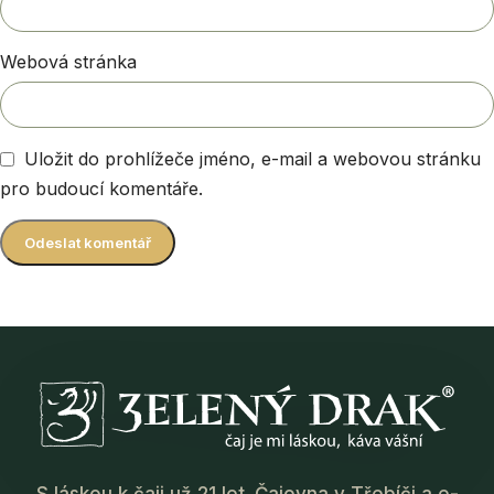
Webová stránka
Uložit do prohlížeče jméno, e-mail a webovou stránku
pro budoucí komentáře.
S láskou k čaji už 21 let. Čajovna v Třebíči a e-