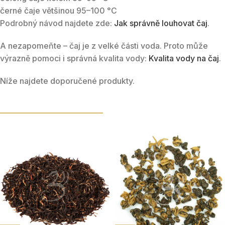
černé čaje většinou 95–100 °C
Podrobný návod najdete zde:
Jak správně louhovat čaj
.
A nezapomeňte – čaj je z velké části voda. Proto může
výrazně pomoci i správná kvalita vody:
Kvalita vody na čaj
.
Níže najdete doporučené produkty.
DOPORUČENÉ SYPANÉ ČAJE
PRAVÝ SYPANÝ ČAJ