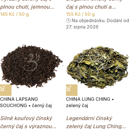
plnou chutí, jemnou
čaj s plnou chutí a
145
Kč
/ 50 g
155
Kč
/ 50 g
kouřovou stopou a
jemnými ovocnými tóny.
🕒 Na objednávku. Dodání od
typickými perlovými
27. srpna 2026
lístky.
CHINA LAPSANG
CHINA LUNG CHING •
SOUCHONG • černý čaj
zelený čaj
Silně kouřový čínský
Legendární čínský
černý čaj s výraznou
zelený čaj Lung Ching