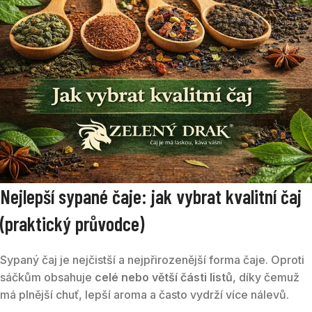
Nejlepší sypané čaje: jak vybrat kvalitní čaj
(praktický průvodce)
Sypaný čaj je nejčistší a nejpřirozenější forma čaje. Oproti
sáčkům obsahuje
celé nebo větší části listů
, díky čemuž
má plnější chuť, lepší aroma a často vydrží více nálevů.