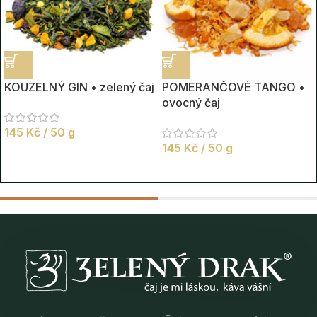
KOUZELNÝ GIN • zelený čaj
POMERANČOVÉ TANGO •
ovocný čaj
145
Kč
/ 50 g
145
Kč
/ 50 g