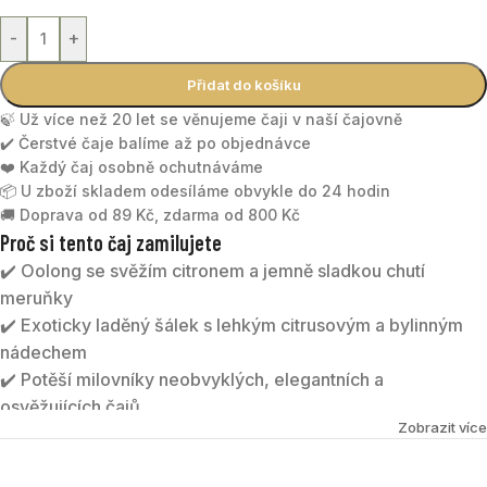
-
+
Přidat do košíku
🍃 Už více než 20 let se věnujeme čaji v naší čajovně
✔️ Čerstvé čaje balíme až po objednávce
❤️ Každý čaj osobně ochutnáváme
📦 U zboží skladem odesíláme obvykle do 24 hodin
🚚 Doprava od 89 Kč, zdarma od 800 Kč
Proč si tento čaj zamilujete
✔️ Oolong se svěžím citronem a jemně sladkou chutí
meruňky
✔️ Exoticky laděný šálek s lehkým citrusovým a bylinným
nádechem
✔️ Potěší milovníky neobvyklých, elegantních a
osvěžujících čajů
Zobrazit více
✔️ Skvěle chutná teplý i jako netradiční ledový čaj
ŠPETKA THAJSKA
je aromatická směs