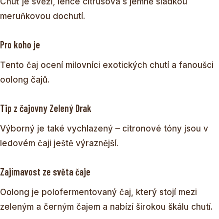
Chuť je svěží, lehce citrusová s jemně sladkou
meruňkovou dochutí.
Pro koho je
Tento čaj ocení milovníci exotických chutí a fanoušci
oolong čajů.
Tip z čajovny Zelený Drak
Výborný je také vychlazený – citronové tóny jsou v
ledovém čaji ještě výraznější.
Zajímavost ze světa čaje
Oolong je polofermentovaný čaj, který stojí mezi
zeleným a černým čajem a nabízí širokou škálu chutí.