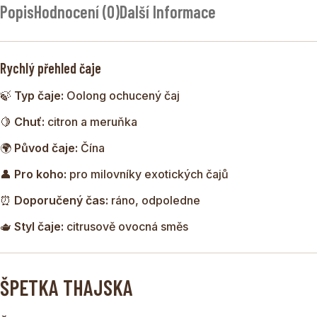
Popis
Hodnocení (0)
Další Informace
polofermentovaného čaje Oolong s citronovou svěžestí a
jemnou sladkostí meruňky. Bazalka a mrkev dodávají čaji
nečekaný bylinný a lehce sladký tón.
Rychlý přehled čaje
Výsledkem je elegantní čaj s exotickým charakterem, který
🍃
Typ čaje:
Oolong ochucený čaj
spojuje svěžest citrusů s jemností oolongu.
🍋
Chuť:
citron a meruňka
🌍
Původ čaje:
Čína
👤
Pro koho:
pro milovníky exotických čajů
⏰
Doporučený čas:
ráno, odpoledne
🫖
Styl čaje:
citrusově ovocná směs
ŠPETKA THAJSKA