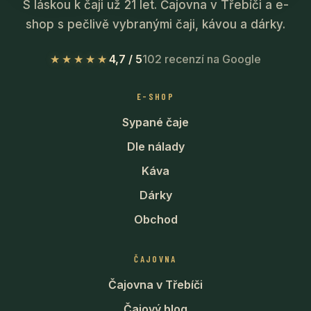
S láskou k čaji už 21 let. Čajovna v Třebíči a e-
shop s pečlivě vybranými čaji, kávou a dárky.
★★★★★
4,7 / 5
102 recenzí na Google
E-SHOP
Sypané čaje
Dle nálady
Káva
Dárky
Obchod
ČAJOVNA
Čajovna v Třebíči
Čajový blog