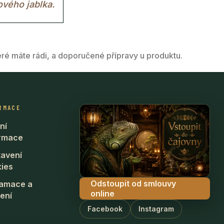
ového jablka.
eré máte rádi, a doporučené přípravy u produktu.
RMACE
ní
ormace
avení
ies
Odstoupit od smlouvy
lamace a
online
ení
Facebook
Instagram