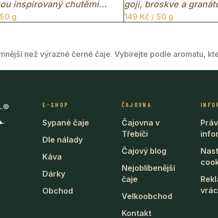
ou inspirovaný chutěmi
goji, broskve a granát
 50 g
149
Kč
/ 50 g
hodní Asie.
nější než výrazné černé čaje. Vybírejte podle aromatu, kt
E-SHOP
ČAJOVNA
INFO
Sypané čaje
Čajovna v
Práv
Třebíči
inf
Dle nálady
Čajový blog
Nast
Káva
cook
Nejoblíbenější
Dárky
čaje
Rek
vrác
Obchod
Velkoobchod
Kontakt