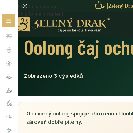
Zelený Dra
Skip to navigation
✦
Skip to main content
Oolong čaj oc
Zobrazeno 3 výsledků
Ochucený oolong spojuje přirozenou hloub
zároveň dobře pitelný.