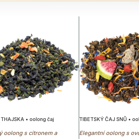
THAJSKA • oolong čaj
TIBETSKÝ ČAJ SNŮ • ool
ý oolong s citronem a
Elegantní oolong s ov