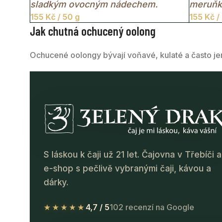
sladkým ovocným nádechem.
meruňk
155
Kč
/ 50 g
155
Kč
/
jihovýc
Jak chutná ochucený oolong
Ochucené oolongy bývají voňavé, kulaté a často jem
S láskou k čaji už 21 let. Čajovna v Třebíči a
e-shop s pečlivě vybranými čaji, kávou a
dárky.
★★★★★
4,7 / 5
102 recenzí na Google