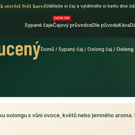
k otevřel Svět karet
Udělejte si čaj a vytáhněte si kartu dne z
ZAČNI ZDE
Sypané čaje
Čajový průvodce
Dle původu
Káva
D
hucený
Domů
/
Sypaný čaj
/
Oolong čaj
/
Oolong 
ku oolongu s vůní ovoce, květů nebo jemného aroma.