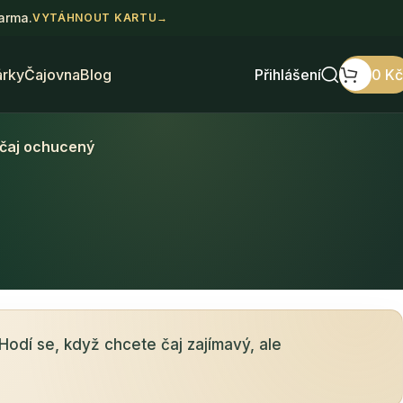
darma.
VYTÁHNOUT KARTU
→
árky
Čajovna
Blog
Přihlášení
0
Kč
čaj ochucený
Hodí se, když chcete čaj zajímavý, ale