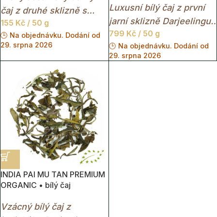
Luxusní bílý čaj z první
čaj z druhé sklizně s
jarní sklizně Darjeelingu
155
Kč
/ 50 g
plnou chutí a typickým
799
Kč
/ 50 g
s medovou sladkostí,
🕒 Na objednávku. Dodání od
sladovým charakterem.
29. srpna 2026
🕒 Na objednávku. Dodání od
květinovým aroma a
29. srpna 2026
mimořádně jemným
charakterem.
INDIA PAI MU TAN PREMIUM
ORGANIC • bílý čaj
Vzácný bílý čaj z