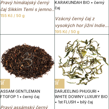
Pravý himálajský černý
KARAKUNDAH BIO • černý
čaj
čaj Sikkim Temi s jemnou
155
Kč
/ 50 g
květinovou chutí a
Vzácný černý čaj z
medově zlatým nálevem.
vysokých hor jižní Indie.
195
Kč
/ 50 g
BIO čaj z plantáže
Karakundah s jemně
ovocným aroma a
krásným červeno-zlatým
nálevem.
ASSAM GENTLEMAN
DARJEELING PHUGURI •
FTGFOP 1 • černý čaj
WHITE DOWNY LUXURY BIO
• 1st FLUSH • bílý čaj
Pravý assámský černý