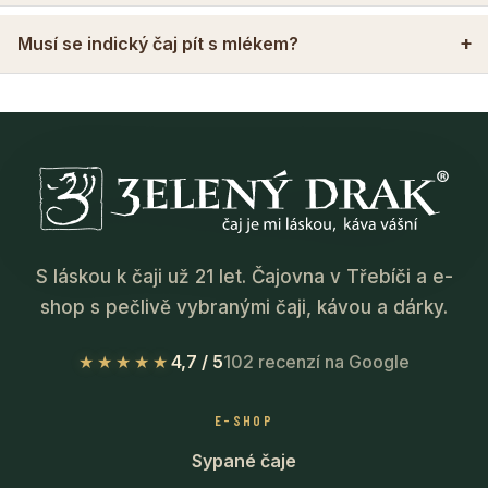
Musí se indický čaj pít s mlékem?
S láskou k čaji už 21 let. Čajovna v Třebíči a e-
shop s pečlivě vybranými čaji, kávou a dárky.
★★★★★
4,7 / 5
102 recenzí na Google
E-SHOP
Sypané čaje