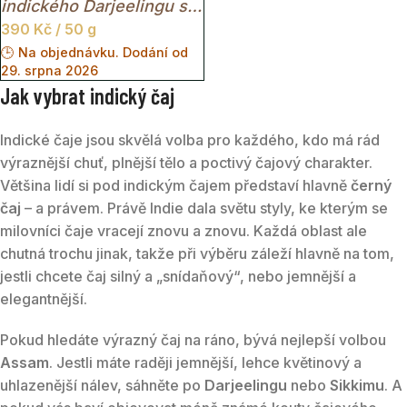
indického Darjeelingu s
390
Kč
/ 50 g
jemnou nasládlou chutí,
🕒 Na objednávku. Dodání od
elegantní vůní a
29. srpna 2026
sametově lehkým
Jak vybrat indický čaj
nálevem.
Indické čaje jsou skvělá volba pro každého, kdo má rád
výraznější chuť, plnější tělo a poctivý čajový charakter.
Většina lidí si pod indickým čajem představí hlavně
černý
čaj
– a právem. Právě Indie dala světu styly, ke kterým se
milovníci čaje vracejí znovu a znovu. Každá oblast ale
chutná trochu jinak, takže při výběru záleží hlavně na tom,
jestli chcete čaj silný a „snídaňový“, nebo jemnější a
elegantnější.
Pokud hledáte výrazný čaj na ráno, bývá nejlepší volbou
Assam
. Jestli máte raději jemnější, lehce květinový a
uhlazenější nálev, sáhněte po
Darjeelingu
nebo
Sikkimu
. A