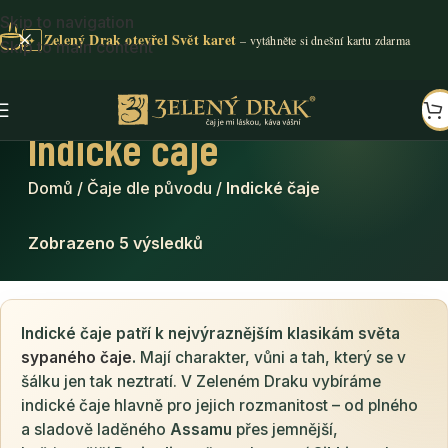
Skip to navigation
Zelený Drak otevřel Svět karet
✦
Skip to main content
Indické čaje
Domů
/
Čaje dle původu
/
Indické čaje
Zobrazeno 5 výsledků
Indické čaje patří k nejvýraznějším klasikám světa
sypaného čaje
.
Mají charakter, vůni a tah, který se v
šálku jen tak neztratí. V Zeleném Draku vybíráme
indické čaje hlavně pro jejich rozmanitost – od plného
a sladově laděného
Assamu
přes jemnější,