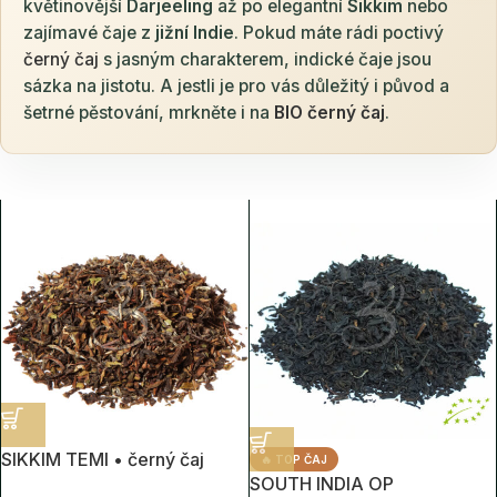
květinovější
Darjeeling
až po elegantní
Sikkim
nebo
zajímavé čaje z
jižní Indie
. Pokud máte rádi poctivý
černý čaj
s jasným charakterem, indické čaje jsou
sázka na jistotu. A jestli je pro vás důležitý i původ a
šetrné pěstování, mrkněte i na
BIO černý čaj
.
SIKKIM TEMI • černý čaj
🔥 TOP ČAJ
SOUTH INDIA OP