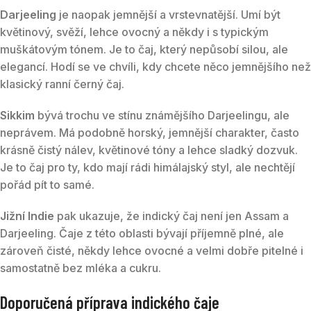
Darjeeling
je naopak jemnější a vrstevnatější. Umí být
květinový, svěží, lehce ovocný a někdy i s typickým
muškátovým tónem. Je to čaj, který nepůsobí silou, ale
elegancí. Hodí se ve chvíli, kdy chcete něco jemnějšího než
klasický ranní černý čaj.
Sikkim
bývá trochu ve stínu známějšího Darjeelingu, ale
neprávem. Má podobně horský, jemnější charakter, často
krásně čistý nálev, květinové tóny a lehce sladký dozvuk.
Je to čaj pro ty, kdo mají rádi himálajský styl, ale nechtějí
pořád pít to samé.
Jižní Indie
pak ukazuje, že indický čaj není jen Assam a
Darjeeling. Čaje z této oblasti bývají příjemně plné, ale
zároveň čisté, někdy lehce ovocné a velmi dobře pitelné i
samostatně bez mléka a cukru.
Doporučená příprava indického čaje