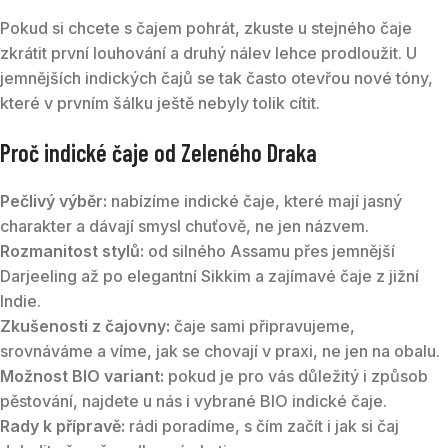
Pokud si chcete s čajem pohrát, zkuste u stejného čaje
zkrátit první louhování a druhý nálev lehce prodloužit. U
jemnějších indických čajů se tak často otevřou nové tóny,
které v prvním šálku ještě nebyly tolik cítit.
Proč indické čaje od Zeleného Draka
Pečlivý výběr:
nabízíme indické čaje, které mají jasný
charakter a dávají smysl chuťově, ne jen názvem.
Rozmanitost stylů:
od silného Assamu přes jemnější
Darjeeling až po elegantní Sikkim a zajímavé čaje z jižní
Indie.
Zkušenosti z čajovny:
čaje sami připravujeme,
srovnáváme a víme, jak se chovají v praxi, ne jen na obalu.
Možnost BIO variant:
pokud je pro vás důležitý i způsob
pěstování, najdete u nás i vybrané BIO indické čaje.
Rady k přípravě:
rádi poradíme, s čím začít i jak si čaj