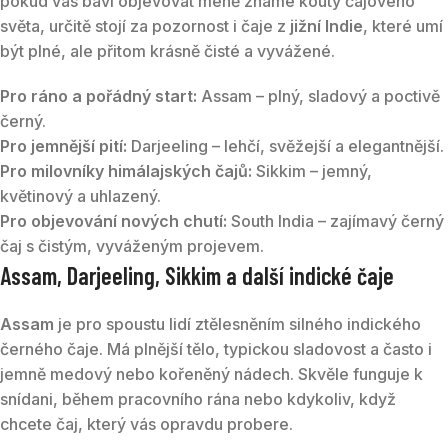
pokud vás baví objevovat méně známé kouty čajového
světa, určitě stojí za pozornost i čaje z
jižní Indie
, které umí
být plné, ale přitom krásně čisté a vyvážené.
Pro ráno a pořádný start:
Assam – plný, sladový a poctivě
černý.
Pro jemnější pití:
Darjeeling – lehčí, svěžejší a elegantnější.
Pro milovníky himálajských čajů:
Sikkim – jemný,
květinový a uhlazený.
Pro objevování nových chutí:
South India – zajímavý černý
čaj s čistým, vyváženým projevem.
Assam, Darjeeling, Sikkim a další indické čaje
Assam
je pro spoustu lidí ztělesněním silného indického
černého čaje. Má plnější tělo, typickou sladovost a často i
jemně medový nebo kořeněný nádech. Skvěle funguje k
snídani, během pracovního rána nebo kdykoliv, když
chcete čaj, který vás opravdu probere.