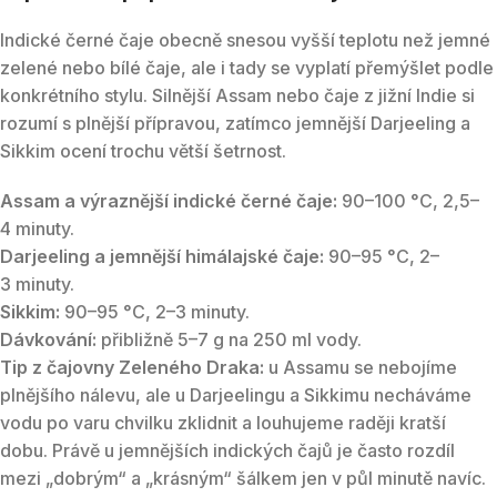
Indické černé čaje obecně snesou vyšší teplotu než jemné
zelené nebo bílé čaje, ale i tady se vyplatí přemýšlet podle
konkrétního stylu. Silnější Assam nebo čaje z jižní Indie si
rozumí s plnější přípravou, zatímco jemnější Darjeeling a
Sikkim ocení trochu větší šetrnost.
Assam a výraznější indické černé čaje:
90–100 °C, 2,5–
4 minuty.
Darjeeling a jemnější himálajské čaje:
90–95 °C, 2–
3 minuty.
Sikkim:
90–95 °C, 2–3 minuty.
Dávkování:
přibližně 5–7 g na 250 ml vody.
Tip z čajovny Zeleného Draka:
u Assamu se nebojíme
plnějšího nálevu, ale u Darjeelingu a Sikkimu necháváme
vodu po varu chvilku zklidnit a louhujeme raději kratší
dobu. Právě u jemnějších indických čajů je často rozdíl
mezi „dobrým“ a „krásným“ šálkem jen v půl minutě navíc.