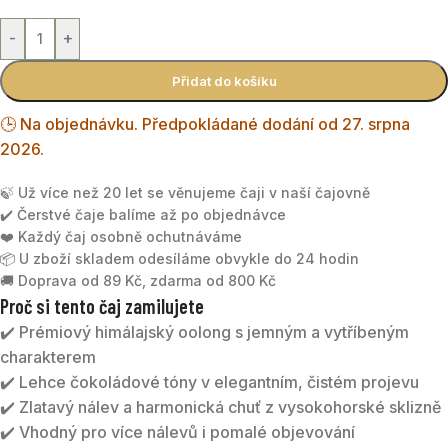
-
+
Přidat do košíku
🕒 Na objednávku. Předpokládané dodání od 27. srpna
2026.
🍃 Už více než 20 let se věnujeme čaji v naší čajovně
✔️ Čerstvé čaje balíme až po objednávce
❤️ Každý čaj osobně ochutnáváme
📦 U zboží skladem odesíláme obvykle do 24 hodin
🚚 Doprava od 89 Kč, zdarma od 800 Kč
Proč si tento čaj zamilujete
✔️ Prémiový himálajský oolong s jemným a vytříbeným
charakterem
✔️ Lehce čokoládové tóny v elegantním, čistém projevu
✔️ Zlatavý nálev a harmonická chuť z vysokohorské sklizně
✔️ Vhodný pro více nálevů i pomalé objevování