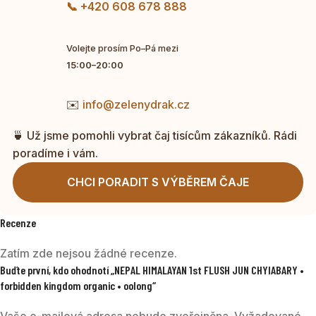
📞 +420 608 678 888
Volejte prosím Po–Pá mezi
15:00–20:00
✉️
info@zelenydrak.cz
🍵 Už jsme pomohli vybrat čaj tisícům zákazníků. Rádi
poradíme i vám.
CHCI PORADIT S VÝBĚREM ČAJE
Recenze
Zatím zde nejsou žádné recenze.
Buďte první, kdo ohodnotí „NEPAL HIMALAYAN 1st FLUSH JUN CHYIABARY •
forbidden kingdom organic • oolong“
Vaše e-mailová adresa nebude zveřejněna.
Vyžadované