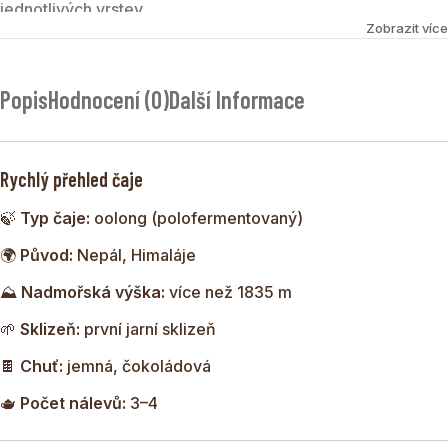
jednotlivých vrstev
Zobrazit více
NEPAL HIMALAYAN 1st FLUSH JUN CHIYABARI
FORBIDDEN KINGDOM ORGANIC
je prémiový nepálský
Popis
Hodnocení (0)
Další Informace
oolong z první jarní sklizně. Čaj pochází z malé himálajské
plantáže Jun Chiyabari, kde čajovníky rostou ve vysoké
nadmořské výšce přes 1835 m.
Rychlý přehled čaje
Díky pomalému růstu lístků získává čaj jemnou, čistou vůni
🍃
Typ čaje:
oolong (polofermentovaný)
s příjemnými čokoládovými tóny a krásně zlatavý nálev.
Každý další nálev odhaluje stále jemnější a harmoničtější
🌍
Původ:
Nepál, Himaláje
chuť.
⛰
Nadmořská výška:
více než 1835 m
🌱
Sklizeň:
první jarní sklizeň
🍫
Chuť:
jemná, čokoládová
🫖
Počet nálevů:
3–4