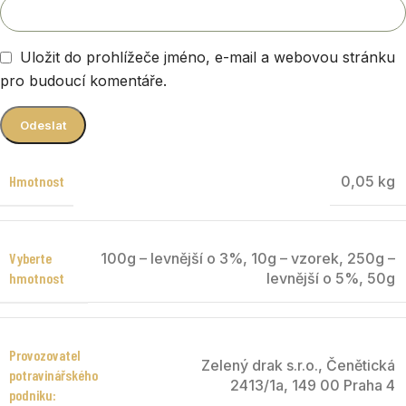
Uložit do prohlížeče jméno, e-mail a webovou stránku
pro budoucí komentáře.
Hmotnost
0,05 kg
Vyberte
100g – levnější o 3%
,
10g – vzorek
,
250g –
hmotnost
levnější o 5%
,
50g
Provozovatel
Zelený drak s.r.o.
,
Čenětická
potravinářského
2413/1a
,
149 00 Praha 4
podniku: