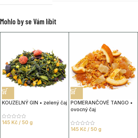
Mohlo by se Vám líbit
KOUZELNÝ GIN • zelený čaj
POMERANČOVÉ TANGO •
ovocný čaj
145
Kč
/ 50 g
145
Kč
/ 50 g