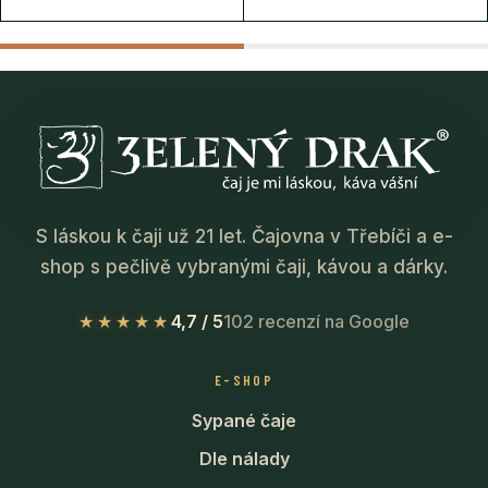
S láskou k čaji už 21 let. Čajovna v Třebíči a e-
shop s pečlivě vybranými čaji, kávou a dárky.
★★★★★
4,7 / 5
102 recenzí na Google
E-SHOP
Sypané čaje
Dle nálady