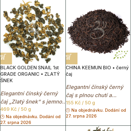
BIO kvalita z oblasti, kde
Karakundah s jemně
čaj roste mezi
ovocným aroma a
vulkanickými kopci a
krásným červeno-zlatým
mlžnými lesy.
nálevem.
BLACK GOLDEN SNAIL 1st
CHINA KEEMUN BIO • černý
GRADE ORGANIC • ZLATÝ
čaj
ŠNEK
Elegantní čínský černý
Elegantní čínský černý
čaj s plnou chutí a
čaj „Zlatý šnek“ s jemnou
155
Kč
/ 50 g
jemnými ovocnými tóny.
469
Kč
/ 50 g
oříškovou chutí,
🕒 Na objednávku. Dodání od
27. srpna 2026
🕒 Na objednávku. Dodání od
květinovým aroma a
27. srpna 2026
krásně jantarovým