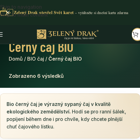
Skip to navigation
Zelený Drak otevřel Svět karet
✦
Skip to main content
Černý čaj BIO
Domů
/
BIO čaj
/
Černý čaj BIO
Zobrazeno 6 výsledků
Bio černý čaj je výrazný sypaný čaj v kvalitě
ekologického zemědělství.
Hodí se pro ranní šálek,
popíjení během dne i pro chvíle, kdy chcete plnější
chuť čajového lístku.