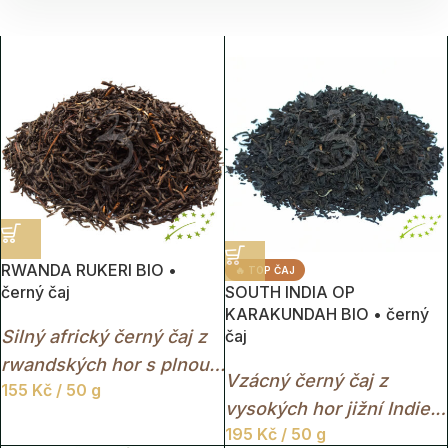
RWANDA RUKERI BIO •
🔥 TOP ČAJ
černý čaj
SOUTH INDIA OP
KARAKUNDAH BIO • černý
Silný africký černý čaj z
čaj
rwandských hor s plnou
Vzácný černý čaj z
155
Kč
/ 50 g
sladovou chutí a jemnými
vysokých hor jižní Indie.
tóny sušeného ovoce.
195
Kč
/ 50 g
BIO čaj z plantáže