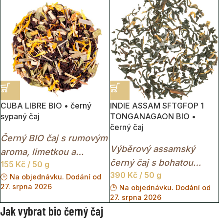
nálevem.
CUBA LIBRE BIO • černý
INDIE ASSAM SFTGFOP 1
sypaný čaj
TONGANAGAON BIO •
černý čaj
Černý BIO čaj s rumovým
Výběrový assamský
aroma, limetkou a
černý čaj s bohatou
155
Kč
/ 50 g
citrusovou svěžestí
390
Kč
/ 50 g
sladovou chutí, jemnou
🕒 Na objednávku. Dodání od
inspirovaný slavným
27. srpna 2026
🕒 Na objednávku. Dodání od
medovou sladkostí a
koktejlem Cuba Libre.
27. srpna 2026
hlubokou červeno-zlatou
Jak vybrat bio černý čaj
barvou nálevu.