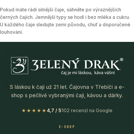
Pokud máte rádi silnější čaje, sáhněte po výraznějších
černých čajích. Jemnější typy se hodí i bez mléka a cukru.
U každého čaje sledujte zemi původu, chuť a doporučené
louhování.
S láskou k čaji už 21 let. Čajovna v Třebíči a e-
shop s pečlivě vybranými čaji, kávou a dárky.
★★★★★
4,7 / 5
102 recenzí na Google
E-SHOP