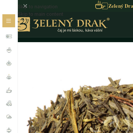
Zelený Dra
Skip to navigation
✦
Skip to main content
Domů
/
BIO čaj
/
Zelený čaj BIO
/
CHINA BANCHA BIO •