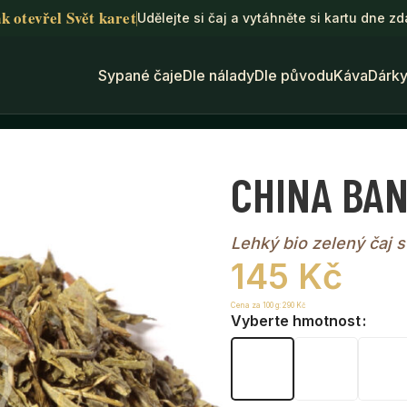
k otevřel Svět karet
Udělejte si čaj a vytáhněte si kartu dne z
Sypané čaje
Dle nálady
Dle původu
Káva
Dárk
 zelený čaj
CHINA BANC
Lehký bio zelený čaj 
145
Kč
Cena za 100 g:
290
Kč
Vyberte hmotnost