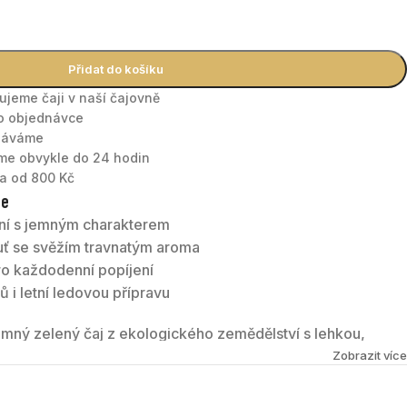
Přidat do košíku
nujeme čaji v naší čajovně
po objednávce
tnáváme
áme obvykle do 24 hodin
a od 800 Kč
te
ní s jemným charakterem
uť se svěžím travnatým aroma
ro každodenní popíjení
ů i letní ledovou přípravu
emný zelený čaj z ekologického zemědělství s lehkou,
svěží bylinné a travnaté tóny a patří mezi ideální čaje pro
Zobrazit více