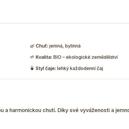
🌿
Chuť:
jemná, bylinná
🌱
Kvalita:
BIO – ekologické zemědělství
🍵
Styl čaje:
lehký každodenní čaj
ou a harmonickou chutí. Díky své vyváženosti a jemno