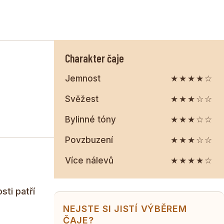
Charakter čaje
Jemnost
★★★★☆
Svěžest
★★★☆☆
Bylinné tóny
★★★☆☆
Povzbuzení
★★★☆☆
Více nálevů
★★★★☆
sti patří
NEJSTE SI JISTÍ VÝBĚREM
ČAJE?