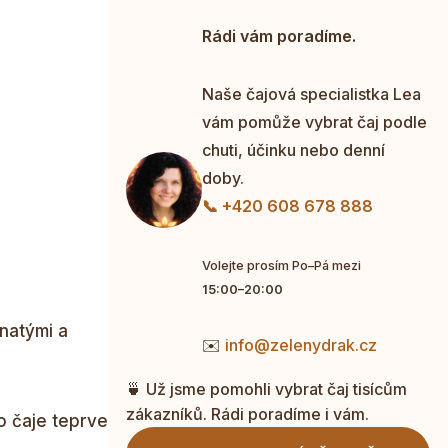
Rádi vám poradíme.
Naše čajová specialistka Lea
vám pomůže vybrat čaj podle
chuti, účinku nebo denní
doby.
📞 +420 608 678 888
Volejte prosím Po–Pá mezi
15:00–20:00
vnatými a
✉️
info@zelenydrak.cz
🍵 Už jsme pomohli vybrat čaj tisícům
zákazníků. Rádi poradíme i vám.
o čaje teprve