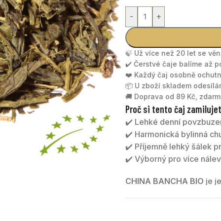
-
+
🍃 Už více než 20 let se vě
✔️ Čerstvé čaje balíme až 
❤️ Každý čaj osobně ochu
📦 U zboží skladem odesíl
🚚 Doprava od 89 Kč, zdarm
Proč si tento čaj zamiluje
✔️ Lehké denní povzbuze
✔️ Harmonická bylinná ch
✔️ Příjemně lehký šálek p
✔️ Výborný pro více nálev
CHINA BANCHA BIO
je j
harmonickou chutí. Nabízí 
každodenní popíjení.