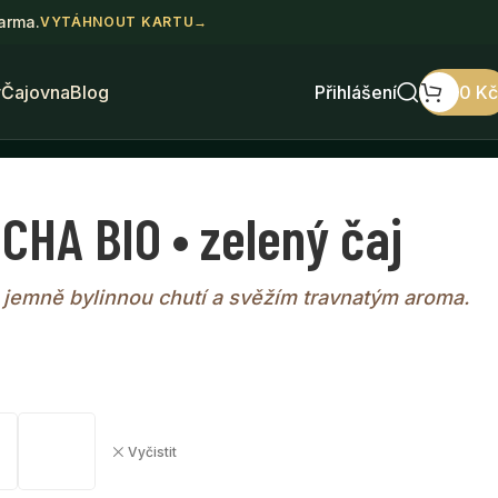
darma.
VYTÁHNOUT KARTU
→
y
Čajovna
Blog
Přihlášení
0
Kč
HA BIO • zelený čaj
s jemně bylinnou chutí a svěžím travnatým aroma.
Vyčistit