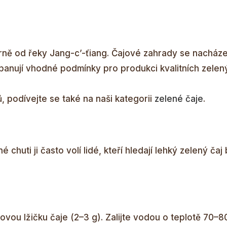
ně od řeky Jang-c’-ťiang. Čajové zahrady se nacházej
anují vhodné podmínky pro produkci kvalitních zelený
, podívejte se také na naši kategorii
zelené čaje
.
é chuti ji často volí lidé, kteří hledají lehký zelený ča
jovou lžičku čaje (2–3 g). Zalijte vodou o teplotě 70–8