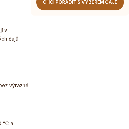
CHCI PORADIT S VÝBĚREM ČAJE
í v
ch čajů.
j bez výrazné
0 °C a