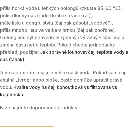
příliš horká voda u lehkých oolongů (zkuste 85–90 °C),
příliš dlouhý čas (raději krátce a vícekrát),
málo listu u gongfu stylu (čaj pak působí „vodově“),
příliš mnoho listu ve velkém hrnku (čaj pak zhořkne).
Oolong umí být neuvěřitelně jemný i výrazný – stačí malá
změna času nebo teploty. Pokud chcete jednoduchý
přehled, použijte:
Jak správně louhovat čaj: teplota vody a
čas (tahák)
.
A nezapomeňte: čaj je z velké části voda. Pokud vám čaj
chutná „tvrdě“ nebo ploše, často pomůže upravit právě
vodu:
Kvalita vody na čaj: kohoutková vs filtrovaná vs
kojenecká
.
Níže najdete doporučené produkty.
DOPORUČENÉ PRODUKTY