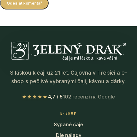
S láskou k čaji už 21 let. Čajovna v Třebíči a e-
shop s pečlivě vybranými čaji, kávou a dárky.
★★★★★
4,7 / 5
102 recenzí na Google
E-SHOP
Sypané čaje
Dle nálady