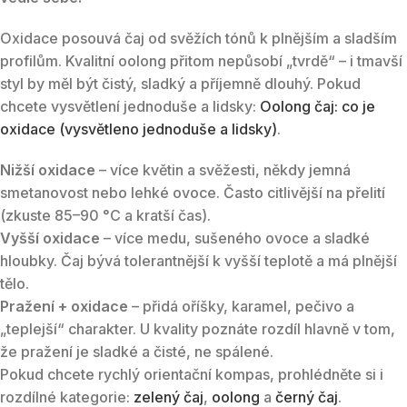
Oxidace posouvá čaj od svěžích tónů k plnějším a sladším
profilům. Kvalitní oolong přitom nepůsobí „tvrdě“ – i tmavší
styl by měl být čistý, sladký a příjemně dlouhý. Pokud
chcete vysvětlení jednoduše a lidsky:
Oolong čaj: co je
oxidace (vysvětleno jednoduše a lidsky)
.
Nižší oxidace
– více květin a svěžesti, někdy jemná
smetanovost nebo lehké ovoce. Často citlivější na přelití
(zkuste 85–90 °C a kratší čas).
Vyšší oxidace
– více medu, sušeného ovoce a sladké
hloubky. Čaj bývá tolerantnější k vyšší teplotě a má plnější
tělo.
Pražení + oxidace
– přidá oříšky, karamel, pečivo a
„teplejší“ charakter. U kvality poznáte rozdíl hlavně v tom,
že pražení je sladké a čisté, ne spálené.
Pokud chcete rychlý orientační kompas, prohlédněte si i
rozdílné kategorie:
zelený čaj
,
oolong
a
černý čaj
.