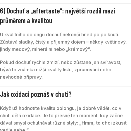
6) Dochuť a „aftertaste“: největší rozdíl mezi
průměrem a kvalitou
U kvalitního oolongu dochuť nekončí hned po polknutí.
Zůstává sladký, čistý a příjemný dojem – někdy květinový,
jindy medový, minerální nebo „krémový“.
Pokud dochuť rychle zmizí, nebo zůstane jen svíravost,
bývá to známka nižší kvality listu, zpracování nebo
nevhodné přípravy.
Jak oxidaci poznáš v chuti?
Když už hodnotíte kvalitu oolongu, je dobré vědět, co v
chuti dělá oxidace. Je to přesně ten moment, kdy začne
dávat smysl ochutnávat různé styly:
„Hmm, to chci zkusit
vedle sebe.“