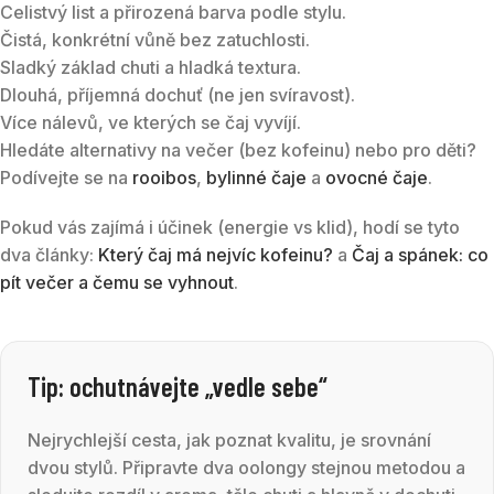
Celistvý list a přirozená barva podle stylu.
Čistá, konkrétní vůně bez zatuchlosti.
Sladký základ chuti a hladká textura.
Dlouhá, příjemná dochuť (ne jen svíravost).
Více nálevů, ve kterých se čaj vyvíjí.
Hledáte alternativy na večer (bez kofeinu) nebo pro děti?
Podívejte se na
rooibos
,
bylinné čaje
a
ovocné čaje
.
Pokud vás zajímá i účinek (energie vs klid), hodí se tyto
dva články:
Který čaj má nejvíc kofeinu?
a
Čaj a spánek: co
pít večer a čemu se vyhnout
.
Tip: ochutnávejte „vedle sebe“
Nejrychlejší cesta, jak poznat kvalitu, je srovnání
dvou stylů. Připravte dva oolongy stejnou metodou a