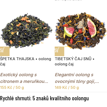
který spojuje svěžest
zeleného čaje s
hloubkou čajů černých.
ŠPETKA THAJSKA • oolong
TIBETSKÝ ČAJ SNŮ •
čaj
oolong čaj
Exotický oolong s
Elegantní oolong s
citronem a meruňkou
ovocnými tóny goji,
155
Kč
/ 50 g
149
Kč
/ 50 g
inspirovaný chutěmi
broskve a granátového
jihovýchodní Asie.
jablka.
Rychlé shrnutí: 5 znaků kvalitního oolongu