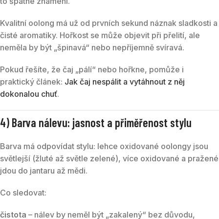
to špatné znamení.
Kvalitní oolong má už od prvních sekund náznak sladkosti a
čisté aromatiky. Hořkost se může objevit při přelití, ale
neměla by být „špinavá“ nebo nepříjemně svíravá.
Pokud řešíte, že čaj „pálí“ nebo hořkne, pomůže i
praktický článek:
Jak čaj nespálit a vytáhnout z něj
dokonalou chuť
.
4) Barva nálevu: jasnost a přiměřenost stylu
Barva má odpovídat stylu: lehce oxidované oolongy jsou
světlejší (žluté až světle zelené), více oxidované a pražené
jdou do jantaru až mědi.
Co sledovat:
čistota
– nálev by neměl být „zakalený“ bez důvodu,