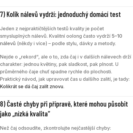
7) Kolik nálevů vydrží: jednoduchý domácí test
Jeden z nejpraktičtějších testů kvality je počet
smysluplných nálevů. Kvalitní oolong často vydrží
5–10
nálevů
(někdy i více) – podle stylu, dávky a metody.
Nejde o „rekord“, ale o to, zda čaj i v dalších nálevech drží
charakter: jednou květiny, pak sladkost, pak plnost. U
průměrného čaje chuť spadne rychle do plochosti.
Praktický návod, jak upravovat čas u dalšího zalití, je tady:
Kolikrát se dá čaj zalít znovu
.
8) Časté chyby při přípravě, které mohou působit
jako „nízká kvalita“
Než čaj odsoudíte, zkontrolujte nejčastější chyby: