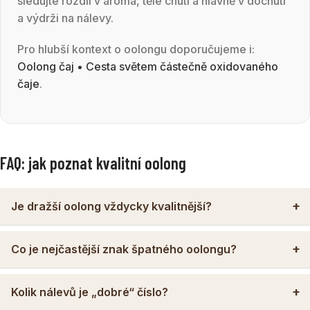
sledujte rozdíl v aroma, těle chuti a hlavně v dochuti
a výdrži na nálevy.
Pro hlubší kontext o oolongu doporučujeme i:
Oolong čaj • Cesta světem částečně oxidovaného
čaje
.
FAQ: jak poznat kvalitní oolong
Je dražší oolong vždycky kvalitnější?
Co je nejčastější znak špatného oolongu?
Kolik nálevů je „dobré“ číslo?