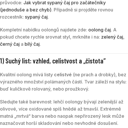
průvodce:
Jak vybrat sypaný čaj pro začátečníky
(jednoduše a bez chyb)
. Případně si projděte rovnou
rozcestník:
sypaný čaj
.
Kompletní nabídku oolongů najdete zde:
oolong čaj
. A
pokud chcete rychle srovnat styl, mrkněte i na:
zelený čaj
,
černý čaj
a
bílý čaj
.
1) Suchý list: vzhled, celistvost a „čistota“
Kvalitní oolong mívá listy
celistvé
(ne prach a drobky), bez
výrazného množství polámaných částí. Tvar záleží na stylu:
buď kuličkově rolovaný, nebo proužkový.
Sledujte také barevnost: lehčí oolongy bývají zelenější až
olivové, více oxidované spíš hnědé až tmavší. Extrémně
matná „mrtvá“ barva nebo naopak nepřirozený lesk může
naznačovat horší skladování nebo nevhodné dosušení.