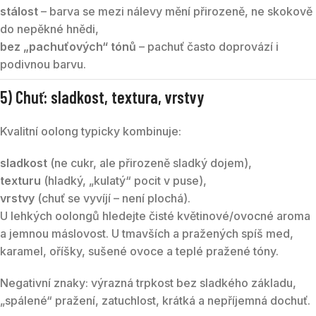
stálost
– barva se mezi nálevy mění přirozeně, ne skokově
do nepěkné hnědi,
bez „pachuťových“ tónů
– pachuť často doprovází i
podivnou barvu.
5) Chuť: sladkost, textura, vrstvy
Kvalitní oolong typicky kombinuje:
sladkost
(ne cukr, ale přirozeně sladký dojem),
texturu
(hladký, „kulatý“ pocit v puse),
vrstvy
(chuť se vyvíjí – není plochá).
U lehkých oolongů hledejte čisté květinové/ovocné aroma
a jemnou máslovost. U tmavších a pražených spíš med,
karamel, oříšky, sušené ovoce a teplé pražené tóny.
Negativní znaky: výrazná trpkost bez sladkého základu,
„spálené“ pražení, zatuchlost, krátká a nepříjemná dochuť.