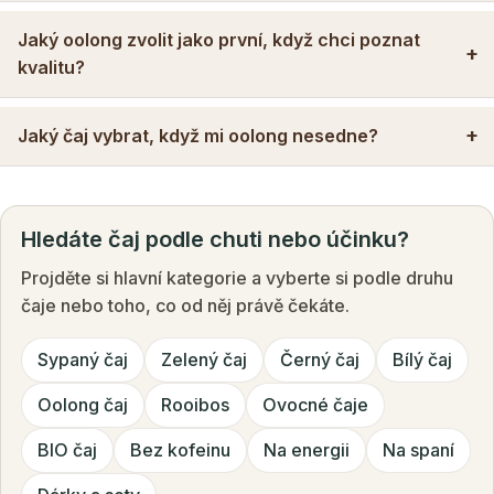
Jaký oolong zvolit jako první, když chci poznat
kvalitu?
Jaký čaj vybrat, když mi oolong nesedne?
Hledáte čaj podle chuti nebo účinku?
Projděte si hlavní kategorie a vyberte si podle druhu
čaje nebo toho, co od něj právě čekáte.
Sypaný čaj
Zelený čaj
Černý čaj
Bílý čaj
Oolong čaj
Rooibos
Ovocné čaje
BIO čaj
Bez kofeinu
Na energii
Na spaní