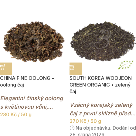
OOLONG PRAVÝ SYPANÝ ČAJ
CHINA FINE OOLONG •
SOUTH KOREA WOOJEON
oolong čaj
GREEN ORGANIC • zelený
čaj
Elegantní čínský oolong
Vzácný korejský zelený
s květinovou vůní,
čaj z první sklizně před
230
Kč
/ 50 g
zlatavým nálevem a
370
Kč
/ 50 g
jarními dešti.
jemně oříškovou chutí.
🕒 Na objednávku. Dodání od
Polofermentovaný čaj,
28. srpna 2026