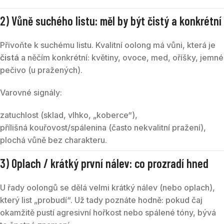
2) Vůně suchého listu: měl by být čistý a konkrétní
Přivoňte k suchému listu. Kvalitní oolong má vůni, která je
čistá
a něčím konkrétní: květiny, ovoce, med, oříšky, jemné
pečivo (u pražených).
Varovné signály:
zatuchlost (sklad, vlhko, „koberce“),
přílišná kouřovost/spálenina (často nekvalitní pražení),
plochá vůně bez charakteru.
3) Oplach / krátký první nálev: co prozradí hned
U řady oolongů se dělá velmi krátký nálev (nebo oplach),
který list „probudí“. Už tady poznáte hodně: pokud čaj
okamžitě pustí agresivní hořkost nebo spálené tóny, bývá