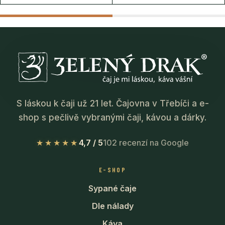
S láskou k čaji už 21 let. Čajovna v Třebíči a e-
shop s pečlivě vybranými čaji, kávou a dárky.
★★★★★
4,7 / 5
102 recenzí na Google
E-SHOP
Sypané čaje
Dle nálady
Káva