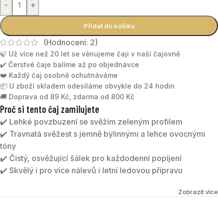
-
+
Přidat do košíku
(Hodnocení:
2
)
🍃 Už více než 20 let se věnujeme čaji v naší čajovně
✔️ Čerstvé čaje balíme až po objednávce
❤️ Každý čaj osobně ochutnáváme
📦 U zboží skladem odesíláme obvykle do 24 hodin
🚚 Doprava od 89 Kč, zdarma od 800 Kč
Proč si tento čaj zamilujete
✔️ Lehké povzbuzení se svěžím zeleným profilem
✔️ Travnatá svěžest s jemně bylinnými a lehce ovocnými
tóny
✔️ Čistý, osvěžující šálek pro každodenní popíjení
✔️ Skvělý i pro více nálevů i letní ledovou přípravu
CHINA SENCHA BIO
je kvalitní zelený čaj z kontrolovaného
Zobrazit více
ekologického zemědělství. Nabízí svěží travnatou chuť s
jemně bylinnými a lehce ovocnými tóny. Nálev má