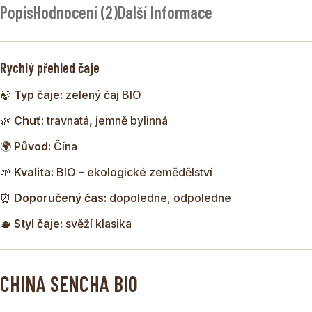
Popis
Hodnocení (2)
Další Informace
zlatozelenou barvu a působí lehce, čistě a osvěžujícím
dojmem.
Rychlý přehled čaje
🍃
Typ čaje:
zelený čaj BIO
🌿
Chuť:
travnatá, jemně bylinná
🌍
Původ:
Čína
🌱
Kvalita:
BIO – ekologické zemědělství
⏰
Doporučený čas:
dopoledne, odpoledne
🫖
Styl čaje:
svěží klasika
CHINA SENCHA BIO