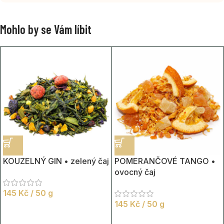
Mohlo by se Vám líbit
KOUZELNÝ GIN • zelený čaj
POMERANČOVÉ TANGO •
ovocný čaj
145
Kč
/ 50 g
145
Kč
/ 50 g