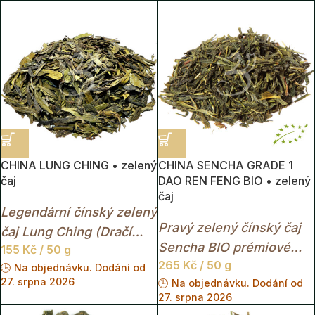
CHINA LUNG CHING • zelený
CHINA SENCHA GRADE 1
čaj
DAO REN FENG BIO • zelený
čaj
Legendární čínský zelený
Pravý zelený čínský čaj
čaj Lung Ching (Dračí
Sencha BIO prémiové
155
Kč
/ 50 g
studna) s jemně
265
Kč
/ 50 g
kvality zpracovaný
🕒 Na objednávku. Dodání od
nasládlou chutí a lehkým
27. srpna 2026
🕒 Na objednávku. Dodání od
japonskou metodou.
kaštanovým aroma.
27. srpna 2026