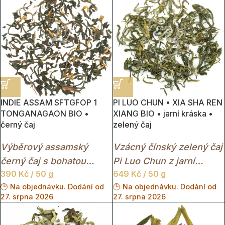
barvou nálevu.
INDIE ASSAM SFTGFOP 1
PI LUO CHUN • XIA SHA REN
TONGANAGAON BIO •
XIANG BIO • jarní kráska •
černý čaj
zelený čaj
Výběrový assamský
Vzácný čínský zelený čaj
černý čaj s bohatou
Pi Luo Chun z jarní
390
Kč
/ 50 g
649
Kč
/ 50 g
sladovou chutí, jemnou
sklizně s jemnou
🕒 Na objednávku. Dodání od
🕒 Na objednávku. Dodání od
medovou sladkostí a
sladkostí, květinovou
27. srpna 2026
27. srpna 2026
hlubokou červeno-zlatou
vůní a svěží lehkostí
barvou nálevu.
mladých čajových lístků.