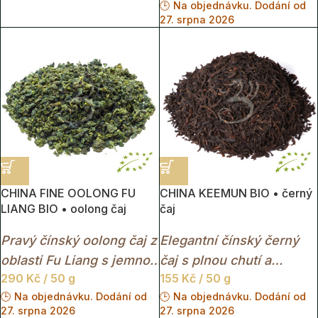
🕒 Na objednávku. Dodání od
květinovým aroma a
27. srpna 2026
krásně jantarovým
nálevem.
CHINA FINE OOLONG FU
CHINA KEEMUN BIO • černý
LIANG BIO • oolong čaj
čaj
Pravý čínský oolong čaj z
Elegantní čínský černý
oblasti Fu Liang s jemnou
čaj s plnou chutí a
290
Kč
/ 50 g
155
Kč
/ 50 g
květinovou chutí a
jemnými ovocnými tóny.
🕒 Na objednávku. Dodání od
🕒 Na objednávku. Dodání od
světlým nálevem.
27. srpna 2026
27. srpna 2026