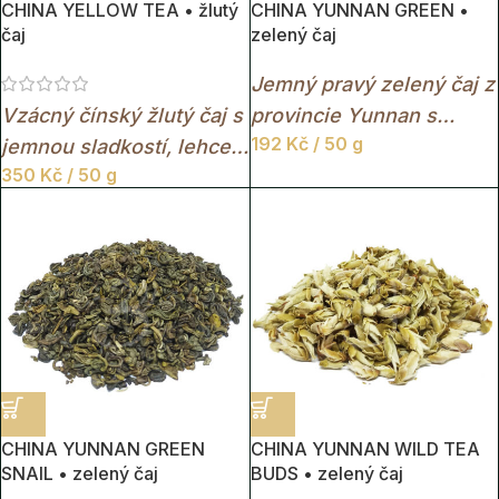
CHINA YELLOW TEA • žlutý
CHINA YUNNAN GREEN •
čaj
zelený čaj
Jemný pravý zelený čaj z
Vzácný čínský žlutý čaj s
provincie Yunnan s
192
Kč
/ 50 g
jemnou sladkostí, lehce
příjemně svěží chutí,
350
Kč
/ 50 g
kouřovým nádechem a
lehkou travnatostí a
mimořádně hladkou
jemným květinovým
chutí.
nádechem.
CHINA YUNNAN GREEN
CHINA YUNNAN WILD TEA
SNAIL • zelený čaj
BUDS • zelený čaj