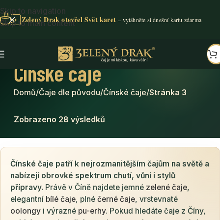
Skip to navigation
Zelený Drak otevřel Svět karet
✦
Skip to main content
Čínské čaje
Domů
/
Čaje dle původu
/
Čínské čaje
/
Stránka 3
Zobrazeno 28 výsledků
Čínské čaje patří k nejrozmanitějším čajům na světě a
nabízejí obrovké spektrum chutí, vůní i stylů
přípravy.
Právě v Číně najdete jemné
zelené čaje
,
elegantní
bílé čaje
, plné
černé čaje
, vrstevnaté
oolongy
i výrazné
pu-erhy
. Pokud hledáte čaje z Číny,