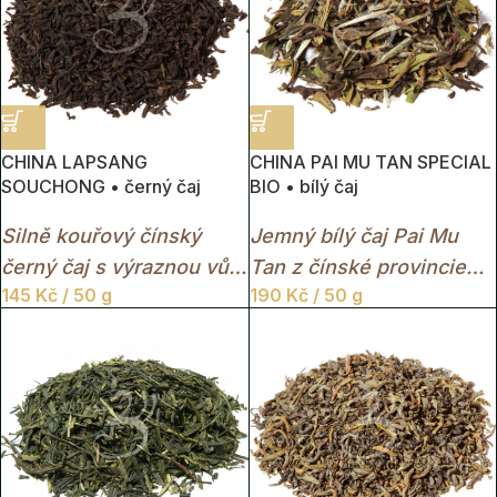
CHINA LAPSANG
CHINA PAI MU TAN SPECIAL
SOUCHONG • černý čaj
BIO • bílý čaj
Silně kouřový čínský
Jemný bílý čaj Pai Mu
černý čaj s výraznou vůní
Tan z čínské provincie
145
Kč
/ 50 g
190
Kč
/ 50 g
dřeva a pryskyřice.
Fujian s lehce květinovou
a svěží chutí.