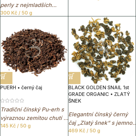
perly z nejmladších
květinovou chutí a svěží
300
Kč
/ 50 g
čajových lístků s
limetkovou stopou.
okouzlující květinovou
vůní.
PUERH • černý čaj
BLACK GOLDEN SNAIL 1st
GRADE ORGANIC • ZLATÝ
ŠNEK
Tradiční čínský Pu-erh s
Elegantní čínský černý
výraznou zemitou chutí a
čaj „Zlatý šnek“ s jemnou
145
Kč
/ 50 g
tmavým, plným nálevem.
469
Kč
/ 50 g
oříškovou chutí,