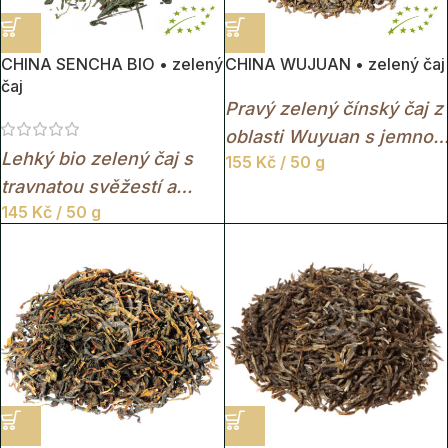
CHINA SENCHA BIO • zelený
CHINA WUJUAN • zelený čaj
čaj
Pravý zelený čínský čaj z
oblasti Wuyuan s jemnou
Lehký bio zelený čaj s
155
Kč
/ 50 g
travnatou chutí a svěžím
travnatou svěžestí a
aroma.
145
Kč
/ 50 g
jemně nasládlým
bylinným charakterem.