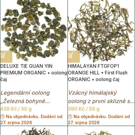
DELUXE TIE GUAN YIN
HIMALAYAN FTGFOP1
PREMIUM ORGANIC • oolong
ORANGE HILL • First Flush
čaj
ORGANIC • oolong čaj
Legendární oolong
Vzácný himálajský
„Železná bohyně
oolong z první sklizně s
439
Kč
/ 50 g
390
Kč
/ 50 g
milosrdenství“ s
jemnou květinovou chutí,
🕒 Na objednávku. Dodání od
🕒 Na objednávku. Dodání od
květinovým aroma,
ořechovým nádechem a
27. srpna 2026
27. srpna 2026
jemnou sladkostí a
svěží horskou elegancí.
elegantní zlatožlutou