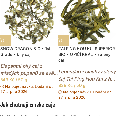
SNOW DRAGON BIO • 1st
TAI PING HOU KUI SUPERIOR
Grade • bílý čaj
BIO • OPIČÍ KRÁL • zelený
čaj
Elegantní bílý čaj z
Legendární čínský zelený
mladých pupenů se svěží
čaj Tai Ping Hou Kui z hor
549
Kč
/ 50 g
chutí, jemnou sladkostí a
829
Kč
/ 50 g
Huangshan s ikonickými
🕒 Na objednávku. Dodání od
lehkou květinovou vůní.
27. srpna 2026
🕒 Na objednávku. Dodání od
dlouhými listy, jemnou
27. srpna 2026
květinovou chutí a
Jak chutnají čínské čaje
noblesním charakterem.