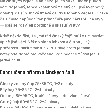
Na čínských čajích je nejhezčí jejich šířka. Jeden původ
vám dá jemný, lehce kaštanový zelený čaj, jiný květinový
oolong, další hluboký tmavý čaj do klidného večera. Čínské
čaje často nepůsobí tak přímočaře jako některé jiné styly
— spíš se rozvíjejí postupně a ukazují vrstvy.
Když někdo říká, že „má rád čínský čaj“, může tím myslet
úplně jiné věci. Někdo hledá lehkost a čistotu, jiný
praženost, další zralost a klid. Právě proto je tahle
kategorie dobrá pro každého, kdo nechce zůstat jen u
jedné chuti.
Doporučená příprava čínských čajů
Čínský zelený čaj:
75–85 °C, 1–3 minuty.
Bílý čaj:
75–85 °C, 2–4 minuty.
Oolong:
85–95 °C, kratší nálevy nebo více nálevů.
Černý čaj:
90–95 °C, 2–4 minuty.
Pu-erh:
95–100 °C, podle stylu kratší i delší nálevy.