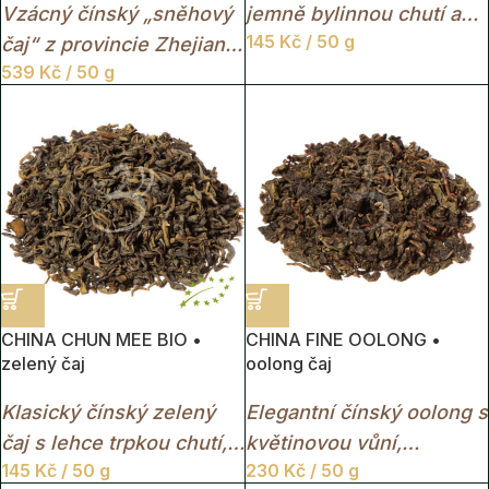
Vzácný čínský „sněhový
jemně bylinnou chutí a
145
Kč
/ 50 g
čaj“ z provincie Zhejiang
svěžím travnatým aroma.
539
Kč
/ 50 g
s jemnou květinovou
chutí, svěží elegancí a
světle zelenými lístky.
CHINA CHUN MEE BIO •
CHINA FINE OOLONG •
zelený čaj
oolong čaj
Klasický čínský zelený
Elegantní čínský oolong s
čaj s lehce trpkou chutí,
květinovou vůní,
145
Kč
/ 50 g
230
Kč
/ 50 g
jemnou sladkostí a
zlatavým nálevem a