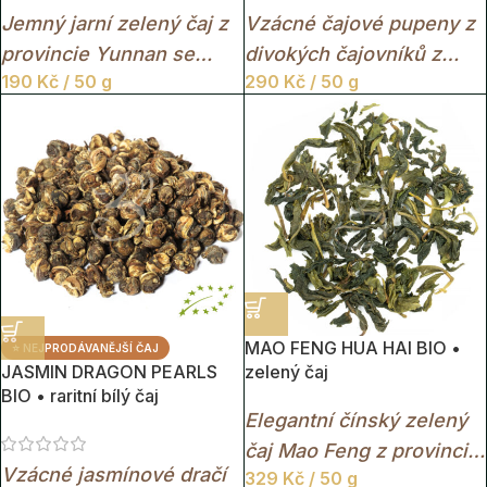
Jemný jarní zelený čaj z
Vzácné čajové pupeny z
provincie Yunnan se
divokých čajovníků z
190
Kč
/ 50 g
290
Kč
/ 50 g
svěží bylinnou chutí,
Yunnanu s jemnou chutí,
lehkou trpkostí a
elegantní vůní a
elegantním nádechem
unikátním charakterem
mladých čajových lístků.
starých čajových stromů.
MAO FENG HUA HAI BIO •
⭐ NEJPRODÁVANĚJŠÍ ČAJ
JASMIN DRAGON PEARLS
zelený čaj
BIO • raritní bílý čaj
Elegantní čínský zelený
čaj Mao Feng z provincie
Vzácné jasmínové dračí
329
Kč
/ 50 g
Zhejiang s jemnou