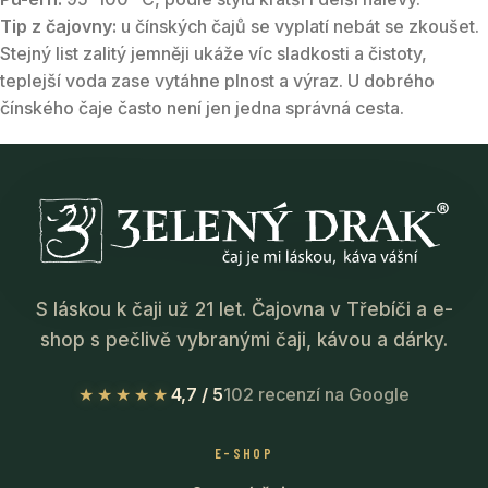
Tip z čajovny:
u čínských čajů se vyplatí nebát se zkoušet.
Stejný list zalitý jemněji ukáže víc sladkosti a čistoty,
teplejší voda zase vytáhne plnost a výraz. U dobrého
čínského čaje často není jen jedna správná cesta.
S láskou k čaji už 21 let. Čajovna v Třebíči a e-
shop s pečlivě vybranými čaji, kávou a dárky.
★★★★★
4,7 / 5
102 recenzí na Google
E-SHOP