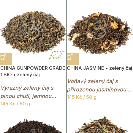
svěžím bylinným
jemně oříškovou chutí.
charakterem.
Polofermentovaný čaj,
který spojuje svěžest
zeleného čaje s
hloubkou čajů černých.
CHINA GUNPOWDER GRADE
CHINA JASMINE • zelený čaj
1 BIO • zelený čaj
Voňavý zelený čaj s
Výrazný zelený čaj s
přirozenou jasmínovou
plnou chutí, jemnou
145
Kč
/ 50 g
vůní a jemně květinovou
145
Kč
/ 50 g
kouřovou stopou a
chutí.
typickými perlovými
lístky.