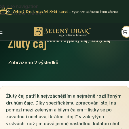
Skip to navigation
Zelený Drak otevřel Svět karet
✦
Skip to main content
Žlutý čaj
Domů
/
Sypaný čaj
/
Žlutý čaj
Zobrazeno 2 výsledků
Žlutý čaj patří k nejvzácnějším a nejméně rozšířeným
druhům čaje.
Díky specifickému zpracování stojí na
pomezí mezi zeleným a bílým čajem – lístky se po
zavadnutí nechávají krátce „dojít“ v zakrytých
vrstvách, což jim dává jemně nasládlou, kulatou chuť