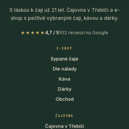
S láskou k čaji už 21 let. Čajovna v Třebíči a e-
shop s pečlivě vybranými čaji, kávou a dárky.
★★★★★
4,7 / 5
102 recenzí na Google
E-SHOP
Sypané čaje
Dle nálady
Káva
Dárky
Obchod
ČAJOVNA
Čajovna v Třebíči