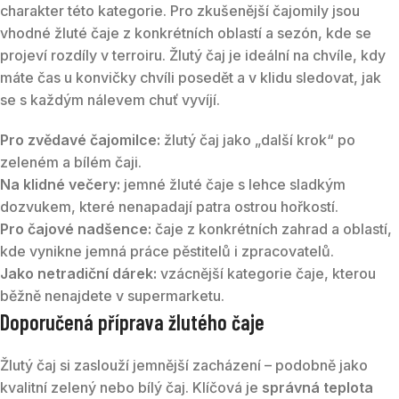
charakter této kategorie. Pro zkušenější čajomily jsou
vhodné žluté čaje z konkrétních oblastí a sezón, kde se
projeví rozdíly v terroiru. Žlutý čaj je ideální na chvíle, kdy
máte čas u konvičky chvíli posedět a v klidu sledovat, jak
se s každým nálevem chuť vyvíjí.
Pro zvědavé čajomilce:
žlutý čaj jako „další krok“ po
zeleném a bílém čaji.
Na klidné večery:
jemné žluté čaje s lehce sladkým
dozvukem, které nenapadají patra ostrou hořkostí.
Pro čajové nadšence:
čaje z konkrétních zahrad a oblastí,
kde vynikne jemná práce pěstitelů i zpracovatelů.
Jako netradiční dárek:
vzácnější kategorie čaje, kterou
běžně nenajdete v supermarketu.
Doporučená příprava žlutého čaje
Žlutý čaj si zaslouží jemnější zacházení – podobně jako
kvalitní zelený nebo bílý čaj. Klíčová je
správná teplota