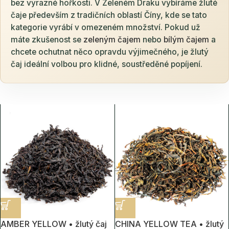
bez výrazné hořkosti. V Zeleném Draku vybíráme žluté
čaje především z tradičních oblastí Číny, kde se tato
kategorie vyrábí v omezeném množství. Pokud už
máte zkušenost se
zeleným čajem
nebo
bílým čajem
a
chcete ochutnat něco opravdu výjimečného, je žlutý
čaj ideální volbou pro klidné, soustředěné popíjení.
AMBER YELLOW • žlutý čaj
CHINA YELLOW TEA • žlutý