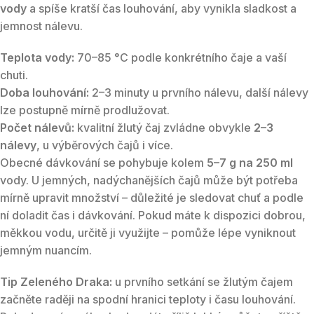
vody
a spíše kratší čas louhování, aby vynikla sladkost a
jemnost nálevu.
Teplota vody:
70–85 °C podle konkrétního čaje a vaší
chuti.
Doba louhování:
2–3 minuty u prvního nálevu, další nálevy
lze postupně mírně prodlužovat.
Počet nálevů:
kvalitní žlutý čaj zvládne obvykle
2–3
nálevy
, u výběrových čajů i více.
Obecné dávkování se pohybuje kolem
5–7 g na 250 ml
vody. U jemných, nadýchanějších čajů může být potřeba
mírně upravit množství – důležité je sledovat chuť a podle
ní doladit čas i dávkování. Pokud máte k dispozici dobrou,
měkkou vodu, určitě ji využijte – pomůže lépe vyniknout
jemným nuancím.
Tip Zeleného Draka:
u prvního setkání se žlutým čajem
začněte raději na spodní hranici teploty i času louhování.