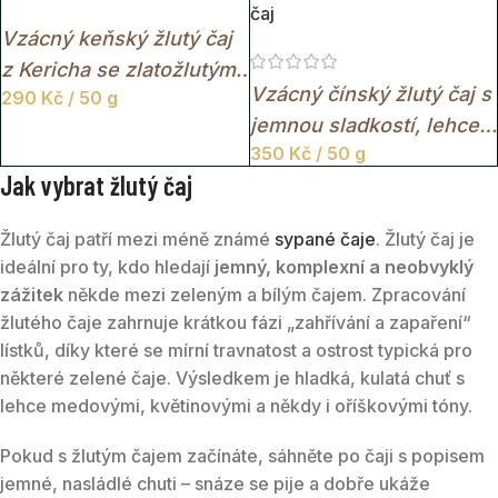
čaj
Vzácný keňský žlutý čaj
z Kericha se zlatožlutým
Vzácný čínský žlutý čaj s
290
Kč
/ 50 g
nálevem a jemně
jemnou sladkostí, lehce
květinovým charakterem.
350
Kč
/ 50 g
kouřovým nádechem a
Jak vybrat žlutý čaj
mimořádně hladkou
chutí.
Žlutý čaj patří mezi méně známé
sypané čaje
. Žlutý čaj je
ideální pro ty, kdo hledají
jemný, komplexní a neobvyklý
zážitek
někde mezi zeleným a bílým čajem. Zpracování
žlutého čaje zahrnuje krátkou fázi „zahřívání a zapaření“
lístků, díky které se mírní travnatost a ostrost typická pro
některé zelené čaje. Výsledkem je hladká, kulatá chuť s
lehce medovými, květinovými a někdy i oříškovými tóny.
Pokud s žlutým čajem začínáte, sáhněte po čaji s popisem
jemné, nasládlé chuti – snáze se pije a dobře ukáže