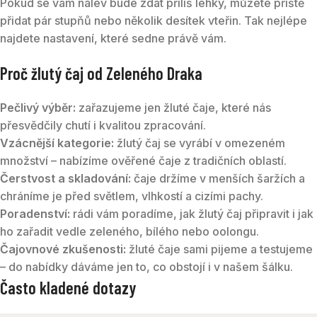
Pokud se vám nálev bude zdát příliš lehký, můžete příště
přidat pár stupňů nebo několik desítek vteřin. Tak nejlépe
najdete nastavení, které sedne právě vám.
Proč žlutý čaj od Zeleného Draka
Pečlivý výběr:
zařazujeme jen žluté čaje, které nás
přesvědčily chutí i kvalitou zpracování.
Vzácnější kategorie:
žlutý čaj se vyrábí v omezeném
množství – nabízíme ověřené čaje z tradičních oblastí.
Čerstvost a skladování:
čaje držíme v menších šaržích a
chráníme je před světlem, vlhkostí a cizími pachy.
Poradenství:
rádi vám poradíme, jak žlutý čaj připravit i jak
ho zařadit vedle zeleného, bílého nebo oolongu.
Čajovnové zkušenosti:
žluté čaje sami pijeme a testujeme
– do nabídky dáváme jen to, co obstojí i v našem šálku.
Často kladené dotazy