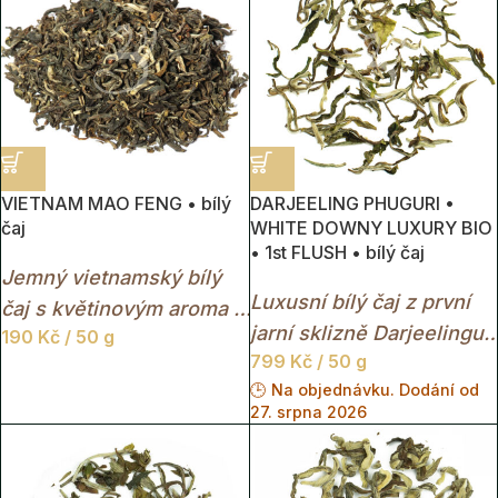
VIETNAM MAO FENG • bílý
DARJEELING PHUGURI •
čaj
WHITE DOWNY LUXURY BIO
• 1st FLUSH • bílý čaj
Jemný vietnamský bílý
Luxusní bílý čaj z první
čaj s květinovým aroma a
jarní sklizně Darjeelingu
190
Kč
/ 50 g
lehce nasládlou,
799
Kč
/ 50 g
s medovou sladkostí,
harmonickou chutí.
🕒 Na objednávku. Dodání od
květinovým aroma a
27. srpna 2026
mimořádně jemným
charakterem.