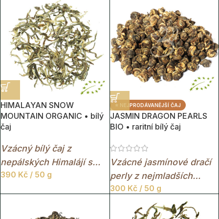
chutí, svěží elegancí a
světle zelenými lístky.
HIMALAYAN SNOW
⭐ NEJPRODÁVANĚJŠÍ ČAJ
MOUNTAIN ORGANIC • bílý
JASMIN DRAGON PEARLS
čaj
BIO • raritní bílý čaj
Vzácný bílý čaj z
nepálských Himalájí s
Vzácné jasmínové dračí
390
Kč
/ 50 g
mimořádně jemnou,
perly z nejmladších
300
Kč
/ 50 g
lehce nasládlou chutí a
čajových lístků s
elegantním horským
okouzlující květinovou
charakterem.
vůní.