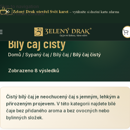
Skip to navigation
Zelený Drak otevřel Svět karet
✦
Skip to main content
Bílý čaj čistý
Domů
/
Sypaný čaj
/
Bílý čaj
/
Bílý čaj čistý
Zobrazeno 8 výsledků
Čistý bílý čaj je neochucený čaj s jemným, lehkým a
přirozeným projevem.
V této kategorii najdete bílé
čaje bez přidaného aroma a bez ovocných nebo
bylinných složek.