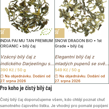
INDIA PAI MU TAN PREMIUM
SNOW DRAGON BIO • 1st
ORGANIC • bílý čaj
Grade • bílý čaj
Vzácný bílý čaj z
Elegantní bílý čaj z
indického Darjeelingu s
mladých pupenů se svěží
390
Kč
/ 50 g
549
Kč
/ 50 g
jemnou nasládlou chutí,
chutí, jemnou sladkostí a
🕒 Na objednávku. Dodání od
🕒 Na objednávku. Dodání od
elegantní vůní a
lehkou květinovou vůní.
27. srpna 2026
27. srpna 2026
sametově lehkým
Pro koho je čistý bílý čaj
nálevem.
Čistý bílý čaj doporučujeme všem, kdo chtějí poznat chuť
samotného čajového lístku. Je vhodný pro pomalé popíjení