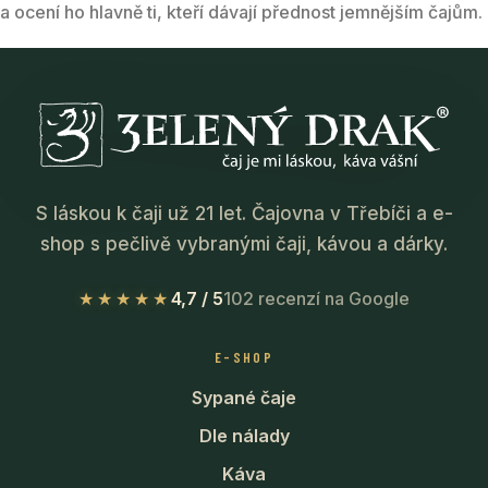
a ocení ho hlavně ti, kteří dávají přednost jemnějším čajům.
S láskou k čaji už 21 let. Čajovna v Třebíči a e-
shop s pečlivě vybranými čaji, kávou a dárky.
★★★★★
4,7 / 5
102 recenzí na Google
E-SHOP
Sypané čaje
Dle nálady
Káva