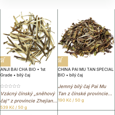
ANJI BAI CHA BIO • 1st
CHINA PAI MU TAN SPECIAL
Grade • bílý čaj
BIO • bílý čaj
Jemný bílý čaj Pai Mu
Vzácný čínský „sněhový
Tan z čínské provincie
190
Kč
/ 50 g
čaj“ z provincie Zhejiang
Fujian s lehce květinovou
539
Kč
/ 50 g
s jemnou květinovou
a svěží chutí.