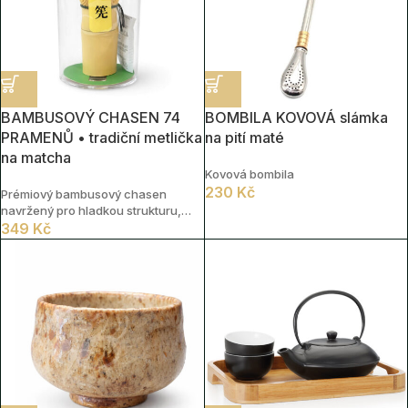
BAMBUSOVÝ CHASEN 74
BOMBILA KOVOVÁ slámka
PRAMENŮ • tradiční metlička
na pití maté
na matcha
Kovová bombila
230
Kč
Prémiový bambusový chasen
navržený pro hladkou strukturu,
plnou chuť a autentický čajový
349
Kč
zážitek.