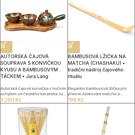
glazurou a přirozenými stopami
keramikou a výraznou
ruční práce
krakelovanou glazurou kalíšků.
AUTORSKÁ ČAJOVÁ
BAMBUSOVÁ LŽIČKA NA
SOUPRAVA S KONVIČKOU
MATCHA (CHASHAKU) •
KYUSU A BAMBUSOVÝM
tradiční nástroj čajového
TÁCKEM • Jura Lang
rituálu
Autorská čajová konvička s bočním
Elegantní bambusová lžička pro
úchytem od českého keramika Jury
přesné dávkování matcha a
Langa. Ručně vytvořený originál s
3 290
Kč
harmonickou přípravu čaje.
199
Kč
výraznou zemitou glazurou, určený
především pro přípravu kvalitních
vícenálevových čajů.