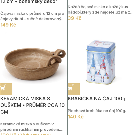
12 cm • bohémský dekor
Každá čajová miska a každý kus
nádobí,který zde najdete,uż má za
Čajová miska o průměru 12 cm pro
sebou svůj příběh. Nesou v sobě
39
Kč
čajový rituál – ručně dekorovaný
stopy času,doteků i tichých
vzor
149
Kč
čajových setkání.
KERAMICKÁ MISKA S
KRABIČKA NA ČAJ 100g
OUŠKEM • PRŮMĚR CCA 10
Plechová krabička na čaj 100g.
CM
140
Kč
Keramická miska s ouškem v
přírodním rustikálním provedení.
Průměr cca 10 cm, výška cca 3 cm.