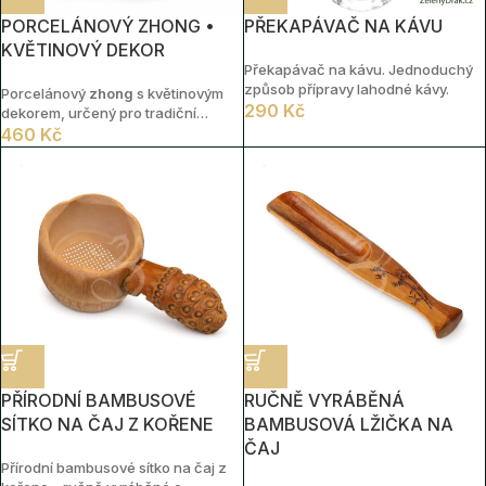
PORCELÁNOVÝ ZHONG •
PŘEKAPÁVAČ NA KÁVU
KVĚTINOVÝ DEKOR
Překapávač na kávu. Jednoduchý
způsob přípravy lahodné kávy.
Porcelánový
zhong
s květinovým
290
Kč
dekorem, určený pro tradiční
přípravu čaje metodou gongfu cha.
460
Kč
Objem cca
130 ml
, ideální pro
zelené čaje, oolongy i bílé čaje.
PŘÍRODNÍ BAMBUSOVÉ
RUČNĚ VYRÁBĚNÁ
SÍTKO NA ČAJ Z KOŘENE
BAMBUSOVÁ LŽIČKA NA
ČAJ
Přírodní bambusové sítko na čaj z