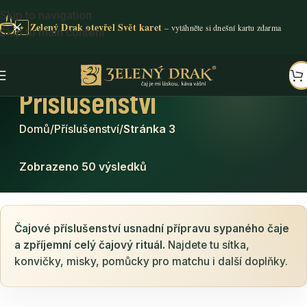
Skip to navigation
Zelený Drak otevřel Svět karet
✦
Skip to main content
Příslušenství
Domů
/
Příslušenství
/
Stránka 3
Zobrazeno 50 výsledků
Čajové příslušenství usnadní přípravu sypaného čaje
a zpříjemní celý čajový rituál.
Najdete tu sítka,
konvičky, misky, pomůcky pro matchu i další doplňky.