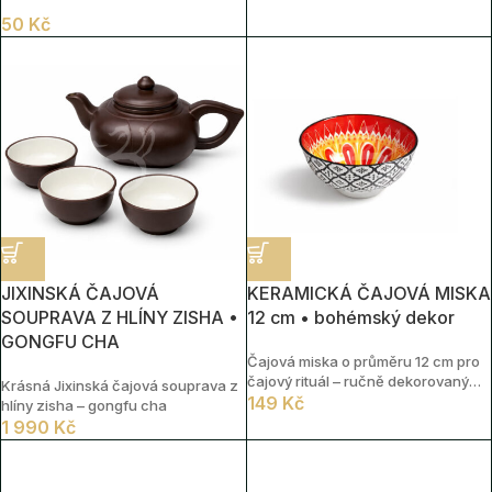
50
Kč
JIXINSKÁ ČAJOVÁ
KERAMICKÁ ČAJOVÁ MISKA
SOUPRAVA Z HLÍNY ZISHA •
12 cm • bohémský dekor
GONGFU CHA
Čajová miska o průměru 12 cm pro
čajový rituál – ručně dekorovaný
Krásná Jixinská čajová souprava z
vzor
149
Kč
hlíny zisha – gongfu cha
1 990
Kč