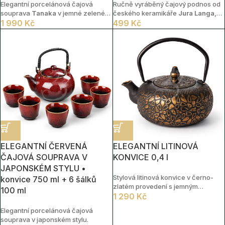
Elegantní porcelánová čajová
Ručně vyráběný čajový podnos od
souprava
Tanaka
v jemné zelené
českého keramikáře
Jura Langa
,
barvě s reliéfním povrchem. Sada
1 990
Kč
vytvořený metodou
499
Kč
dřevem pálené
obsahuje konvičku o objemu
0,6 l
s
keramiky
. Podnos má rozměry
nerezovým sítkem, čtyři šálky o
32x20cm
objemu
0,15 l
a bambusový tác o
rozměru
31 × 16 cm
. Krásná
souprava pro domácí čajový rituál,
posezení s přáteli i jako vkusný
dárek pro milovníky čaje.
ELEGANTNÍ ČERVENÁ
ELEGANTNÍ LITINOVÁ
ČAJOVÁ SOUPRAVA V
KONVICE 0,4 l
JAPONSKÉM STYLU •
Stylová litinová konvice v černo-
konvice 750 ml + 6 šálků
zlatém provedení s jemným
100 ml
reliéfem srdcí. Díky smaltovanému
1 290
Kč
vnitřku se snadno udržuje a litina
Elegantní porcelánová čajová
dlouho udrží teplo. Součástí je
souprava v japonském stylu.
nerezové sítko na sypaný čaj.