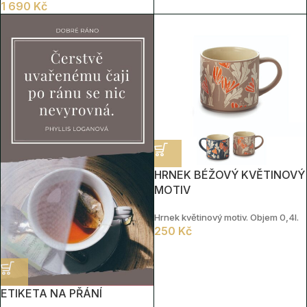
1 690
Kč
HRNEK BÉŽOVÝ KVĚTINOVÝ
MOTIV
Hrnek květinový motiv. Objem 0,4l.
250
Kč
ETIKETA NA PŘÁNÍ