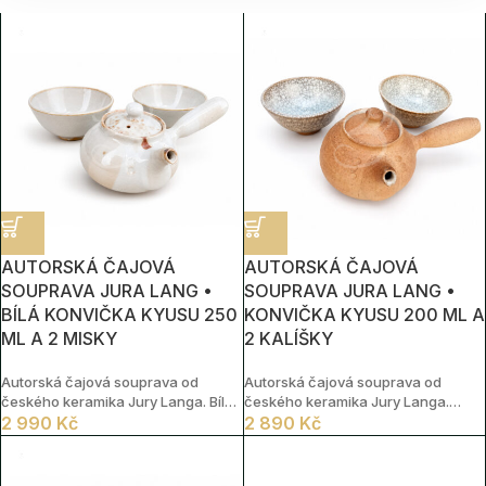
AUTORSKÁ ČAJOVÁ
AUTORSKÁ ČAJOVÁ
SOUPRAVA JURA LANG •
SOUPRAVA JURA LANG •
BÍLÁ KONVIČKA KYUSU 250
KONVIČKA KYUSU 200 ML A
ML A 2 MISKY
2 KALÍŠKY
Autorská čajová souprava od
Autorská čajová souprava od
českého keramika Jury Langa. Bílá
českého keramika Jury Langa.
konvička typu kyusu o objemu
2 990
Kč
Konvičku typu kyusu o objemu
2 890
Kč
přibližně 250 ml a dvě sladěné
přibližně 200 ml doplňují dva čajové
čajové misky o objemu přibližně 150
kalíšky o objemu přibližně 100 ml.
ml zaujmou jemnou krakelovanou
Souprava zaujme přírodní zemitou