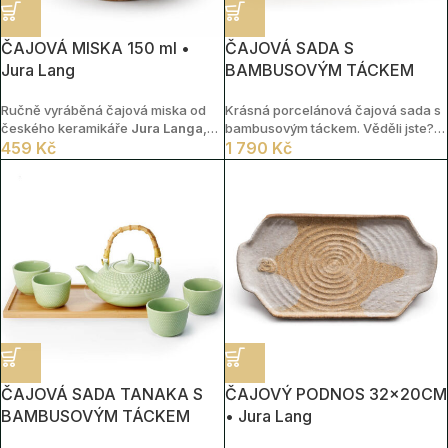
ČAJOVÁ MISKA 150 ml •
ČAJOVÁ SADA S
Jura Lang
BAMBUSOVÝM TÁCKEM
Ručně vyráběná čajová miska od
Krásná porcelánová čajová sada s
českého keramikáře
Jura Langa
,
bambusovým táckem. Věděli jste?,
vytvořená metodou
459
Kč
dřevem pálené
že bambus je přírodní ale hlavně
1 790
Kč
keramiky
. Miska má objem cca
150
rychle obnovitelná surovina.
ml
ČAJOVÁ SADA TANAKA S
ČAJOVÝ PODNOS 32x20CM
BAMBUSOVÝM TÁCKEM
• Jura Lang