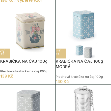
190
Kč
/ Vyberte vzor
Vhodná na drobné občerstvení,
omáčky, oříšky nebo jako malá
servírovací miska.
KRABIČKA NA ČAJ 100g
KRABIČKA NA ČAJ 100g
MODRÁ
Plechová krabička na čaj 100g.
139
Kč
Plechová krabička na čaj 100g.
140
Kč