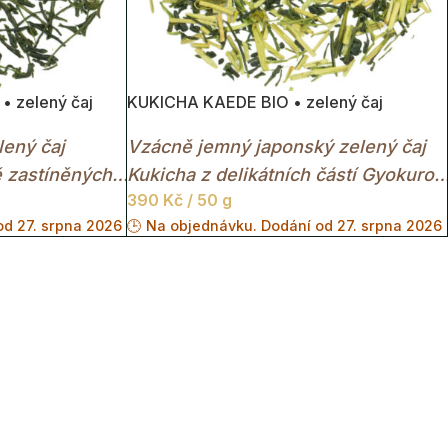
 zelený čaj
KUKICHA KAEDE BIO • zelený čaj
ený čaj
Vzácně jemný japonský zelený čaj
 zastíněných
Kukicha z delikátních částí Gyokuro
390
Kč
/ 50 g
umami a
s přirozenou sladkostí, nízkým
od 27. srpna 2026
🕒 Na objednávku. Dodání od 27. srpna 2026
obsahem kofeinu a uklidňujícím
charakterem.