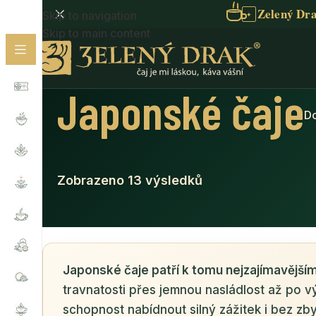
Zelený Dra
Skip to navigation
✦
Skip to main content
Japonské čaje
D
Zobrazeno 13 výsledků
Japonské čaje patří k tomu nejzajímavější
travnatosti přes jemnou nasládlost až po v
schopnost nabídnout silný zážitek i bez zb