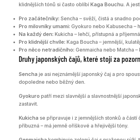
klidnějších tónů si často oblíbí
Kaga Bouchu
. A jes
Pro začátečníky:
Sencha – svěží, čistá a snadno po
Pro milovníky umami:
Gyokuro nebo Kabusecha – hlub
Na každý den:
Kukicha – lehčí, přístupná a příjemná 
Pro klidnější chvíle:
Kaga Boucha – jemnější, kulatěj
Pro něco netradičního:
Genmaicha nebo Matcha – ka
Druhy japonských čajů, které stojí za pozor
Sencha
je asi nejznámější japonský čaj a pro spoust
dopoledne nebo běžný den.
Gyokuro
patří mezi slavnější a slavnostnější japons
zastavit.
Kukicha
se připravuje i z jemnějších stonků a částí
příbuzná – má jemně oříškové a hřejivější tóny.
Genmaicha
kombinuje zelený čaj s praženou rýží, tak