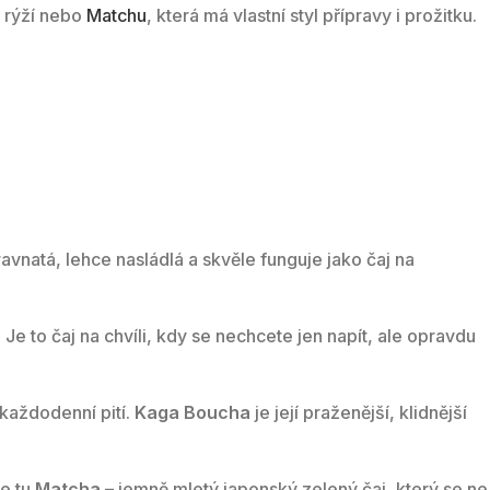
 rýží nebo
Matchu
, která má vlastní styl přípravy i prožitku.
ravnatá, lehce nasládlá a skvěle funguje jako čaj na
Je to čaj na chvíli, kdy se nechcete jen napít, ale opravdu
 každodenní pití.
Kaga Boucha
je její praženější, klidnější
je tu
Matcha
– jemně mletý japonský zelený čaj, který se ne