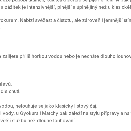
 a zážitek je intenzivnější, plnější a úplně jiný než u klasick
urem. Nabízí svěžest a čistotu, ale zároveň i jemnější stín
.
e zalijete příliš horkou vodou nebo je necháte dlouho louhova
álevů.
dle chuti.
dou, nelouhuje se jako klasický listový čaj.
l
vody, u Gyokura i Matchy pak záleží na stylu přípravy a na 
á větší službu než dlouhé louhování.