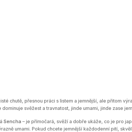
té chutě, přesnou práci s listem a jemnější, ale přitom vý
e dominuje svěžest a travnatost, jinde umami, jinde zase jem
vá
Sencha
– je přímočará, svěží a dobře ukáže, co je pro jap
a výrazně umami. Pokud chcete jemnější každodenní pití, skv