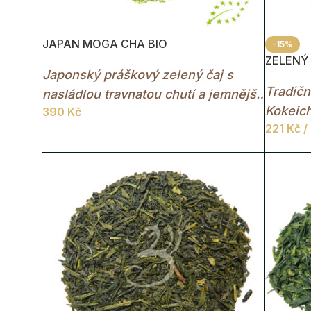
JAPAN MOGA CHA BIO
-15%
ZELENÝ 
Japonský práškový zelený čaj s
Tradičn
nasládlou travnatou chutí a jemnější
Kokeich
390
Kč
hořkostí než klasická matcha.
221
Kč
/
svěží k
jehličk