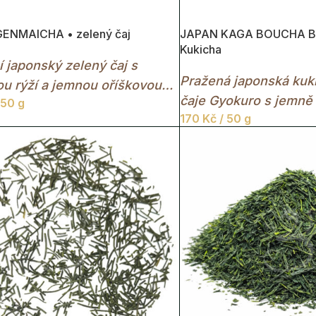
ENMAICHA • zelený čaj
JAPAN KAGA BOUCHA BI
Kukicha
í japonský zelený čaj s
Pražená japonská kuki
u rýží a jemnou oříškovou
čaje Gyokuro s jemně
 50 g
170
Kč
/ 50 g
chutí a uklidňujícím c