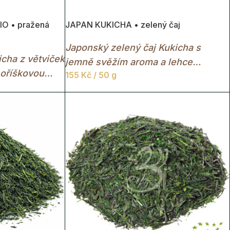
O • pražená
JAPAN KUKICHA • zelený čaj
Japonský zelený čaj Kukicha s
cha z větviček
jemně svěžím aroma a lehce
 oříškovou
155
Kč
/ 50 g
kořeněným charakterem.
harakterem.