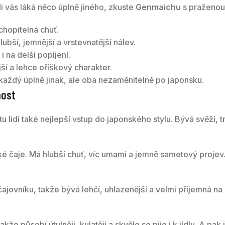
tli vás láká něco úplně jiného, zkuste
Genmaichu
s praženou
chopitelná chuť.
ší, jemnější a vrstevnatější nálev.
i na delší popíjení.
ší a lehce oříškový charakter.
ždý úplně jinak, ale oba nezaměnitelně po japonsku.
nost
u lidí také nejlepší vstup do japonského stylu. Bývá svěží, t
ké čaje. Má hlubší chuť, víc umami a jemně sametový projev. 
 čajovníku, takže bývá lehčí, uhlazenější a velmi příjemná na
že působí útulněji, kulatěji a skvěle se pije i k jídlu. A pak 