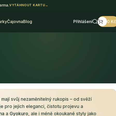
darma.
VYTÁHNOUT KARTU
→
árky
Čajovna
Blog
Přihlášení
0
Kč
a mají svůj nezaměnitelný rukopis – od svěží
pro jejich eleganci, čistotu projevu a
ha
a
Gyokuro
, ale i méně okoukané styly jako