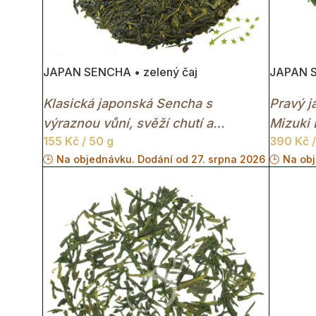
JAPAN SENCHA • zelený čaj
JAPAN S
Klasická japonská Sencha s
Pravý j
výraznou vůní, svěží chutí a
Mizuki 
155
Kč
/ 50 g
390
Kč
/
zlatozeleným nálevem.
aroma.
🕒 Na objednávku. Dodání od 27. srpna 2026
🕒 Na ob