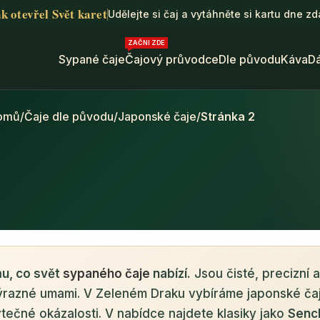
k otevřel Svět karet
Udělejte si čaj a vytáhněte si kartu dne z
ZAČNI ZDE
Sypané čaje
Čajový průvodce
Dle původu
Káva
D
omů
/
Čaje dle původu
/
Japonské čaje
/
Stránka 2
mu, co svět
sypaného čaje
nabízí.
Jsou čisté, precizní 
ýrazné umami. V Zeleném Draku vybíráme japonské čaje 
ytečné okázalosti. V nabídce najdete klasiky jako
Senc