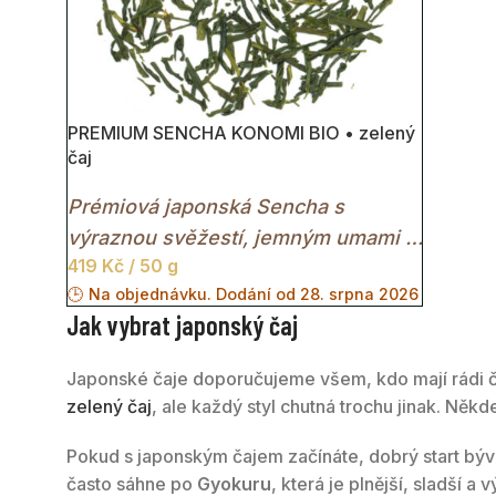
PREMIUM SENCHA KONOMI BIO • zelený
čaj
Prémiová japonská Sencha s
výraznou svěžestí, jemným umami a
419
Kč
/ 50 g
krásnou nefritově zelenou barvou
🕒 Na objednávku. Dodání od 28. srpna 2026
nálevu.
Jak vybrat japonský čaj
Japonské čaje doporučujeme všem, kdo mají rádi čis
zelený čaj
, ale každý styl chutná trochu jinak. Někd
Pokud s japonským čajem začínáte, dobrý start bý
často sáhne po
Gyokuru
, která je plnější, sladší 