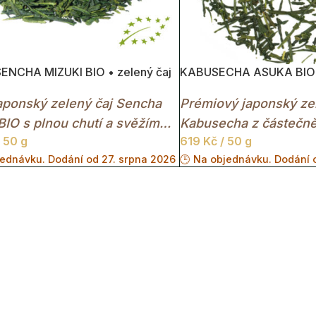
ENCHA MIZUKI BIO • zelený čaj
KABUSECHA ASUKA BIO •
aponský zelený čaj Sencha
Prémiový japonský zel
BIO s plnou chutí a svěžím
Kabusecha z částečně
 50 g
619
Kč
/ 50 g
plantáží s výrazným 
jednávku. Dodání od 27. srpna 2026
🕒 Na objednávku. Dodání 
jemnou sladkostí.