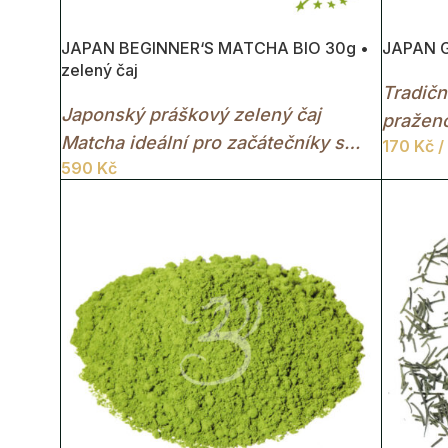
JAPAN BEGINNER‘S MATCHA BIO 30g •
JAPAN G
zelený čaj
Tradičn
Japonský práškový zelený čaj
praženo
Matcha ideální pro začátečníky s
170
Kč
/
chutí.
590
Kč
jemně travnatou chutí a
energizujícím účinkem.