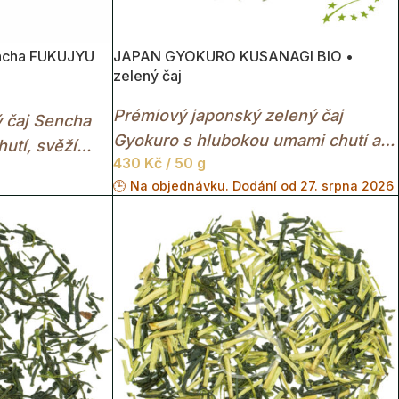
ncha FUKUJYU
JAPAN GYOKURO KUSANAGI BIO •
zelený čaj
Prémiový japonský zelený čaj
ý čaj Sencha
Gyokuro s hlubokou umami chutí a
utí, svěží
430
Kč
/ 50 g
sametově jemným nálevem.
ě výrazným
🕒 Na objednávku. Dodání od 27. srpna 2026
ý den.