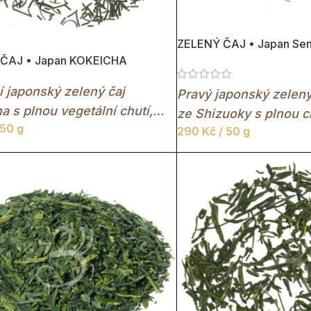
ZELENÝ ČAJ • Japan Se
ČAJ • Japan KOKEICHA
í japonský zelený čaj
Pravý japonský zelen
a s plnou vegetální chutí,
ze Shizuoky s plnou ch
 50 g
yselinkou a typickým
290
Kč
/ 50 g
travnatostí a příjemn
ovitým tvarem listu.
charakterem pro každ