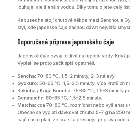
louhuje, ale šlehá s vodou. Díky tomu pijete celý list
Kabusecha
stojí chuťově někde mezi Senchou a Gyok
styl, kde japonské čaje začnou dávat největší smysl
Doporučená příprava japonského čaje
Japonské čaje bývají citlivé na teplotu vody. Když j
Vyplatí se proto začít spíš opatrněji.
Sencha:
70–80 °C, 1,5–2 minuty, 2–3 nálevy.
Gyokuro:
50–65 °C, 1,5–2,5 minuty, více kratších n
Kukicha / Kaga Boucha:
75–85 °C, 1,5–3 minuty po
Genmaicha:
80–85 °C, 1,5–2,5 minuty.
Matcha:
cca 70–80 °C, rozmíchat nebo vyšlehat s vo
Obecně se vyplatí dávkovat zhruba
5–7 g na 250 m
čajů často platí, že kratší a přesnější příprava uděl