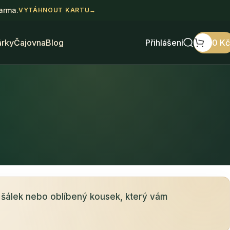
darma.
VYTÁHNOUT KARTU
→
árky
Čajovna
Blog
Přihlášení
0
Kč
 šálek nebo oblíbený kousek, který vám