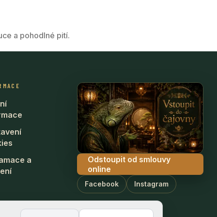
ruce a pohodlné pití.
RMACE
ní
ormace
avení
ies
Odstoupit od smlouvy
lamace a
online
ení
Facebook
Instagram