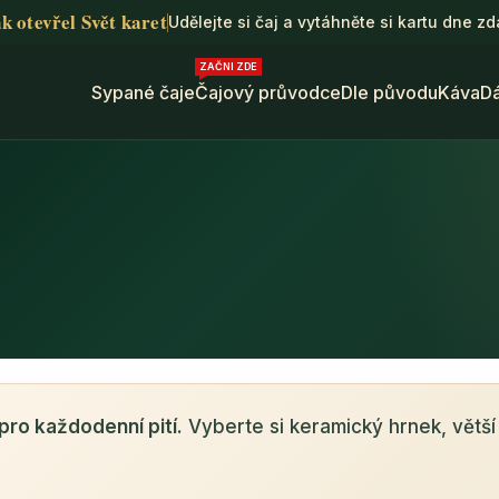
k otevřel Svět karet
Udělejte si čaj a vytáhněte si kartu dne z
ZAČNI ZDE
Sypané čaje
Čajový průvodce
Dle původu
Káva
D
 pro každodenní pití.
Vyberte si keramický hrnek, větší