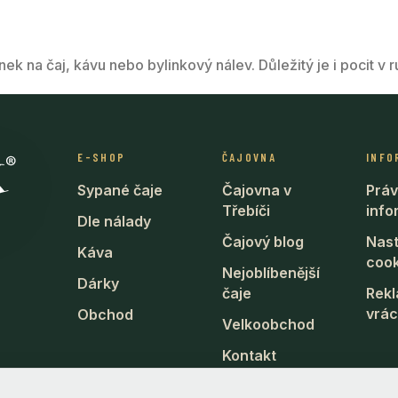
rnek na čaj, kávu nebo bylinkový nálev. Důležitý je i pocit v 
E-SHOP
ČAJOVNA
INFO
Sypané čaje
Čajovna v
Práv
Třebíči
inf
Dle nálady
Čajový blog
Nast
Káva
cook
Nejoblíbenější
Dárky
čaje
Rek
vrác
Obchod
Velkoobchod
Kontakt