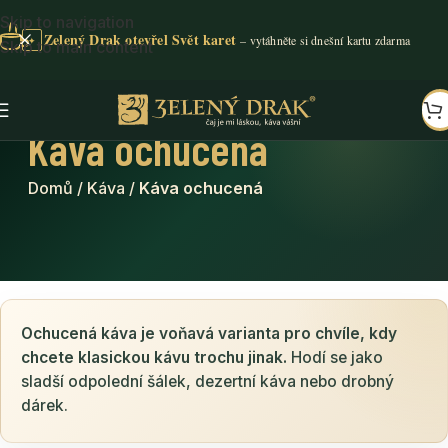
Skip to navigation
Zelený Drak otevřel Svět karet
✦
Skip to main content
Káva ochucená
Domů
/
Káva
/
Káva ochucená
Ochucená káva je voňavá varianta pro chvíle, kdy
chcete klasickou kávu trochu jinak.
Hodí se jako
sladší odpolední šálek, dezertní káva nebo drobný
dárek.