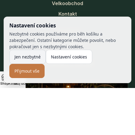
Velkoobchod
Kontakt
Nastavení cookies
INFORMACE
Nezbytné cookies používáme pro běh košíku a
zabezpečení. Ostatní kategorie můžete povolit, nebo
Právní informace
pokračovat jen s nezbytnými cookies.
Nastavení cookies
Jen nezbytné
Nastavení cookies
Reklamace a vrácení
Přijmout vše
Shop
Košík
Můj účet