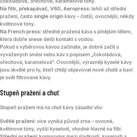
čokoládové, ořechové, karamelové tóny.
Na filtr, překapávač, V60, Aeropress:
lehčí až střední
pražení, často
single origin
kávy – čistší, ovocnější, někdy
květinové tóny.
Na French press:
středně pražená káva s plnějším tělem,
která dobře snese delší kontakt s vodou.
Pokud s výběrovou kávou začínáte, je dobré začít u
vyvážených směsí nebo káv s popisem „čokoládová,
ořechová, karamelová“. Ovocnější, výrazněji kyselé kávy
jsou skvělé pro ty, kteří chtějí objevovat nové chutě a baví
je svět filtrované kávy.
Stupeň pražení a chuť
Stupeň pražení má na chuť kávy zásadní vliv:
Světlé pražení:
více vyniká původ zrna – ovocné,
květinové tóny, vyšší kyselost, vhodné hlavně na filtr.
Střední pražení:
kompromis mezi sladkostí, kyselostí a