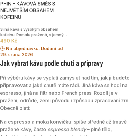
PHIN – KÁVOVÁ SMĚS S
NEJVĚTŠÍM OBSAHEM
KOFEINU
Silná káva s vysokým obsahem
kofeinu. Pomalu pražená, s jemnými
květinovými tóny. Hmotnost: 500g.
490
Kč
🕒 Na objednávku. Dodání od
29. srpna 2026
Jak vybrat kávu podle chuti a přípravy
Při výběru kávy se vyplatí zamyslet nad tím,
jak ji budete
připravovat
a jaké chutě máte rádi. Jiná káva se hodí na
espresso, jiná na filtr nebo French press. Rozdíl je v
pražení, odrůdě, zemi původu i způsobu zpracování zrn.
Obecně platí:
Na espresso a moka konvičku:
spíše středně až tmavě
pražené kávy, často
espresso blendy
– plné tělo,