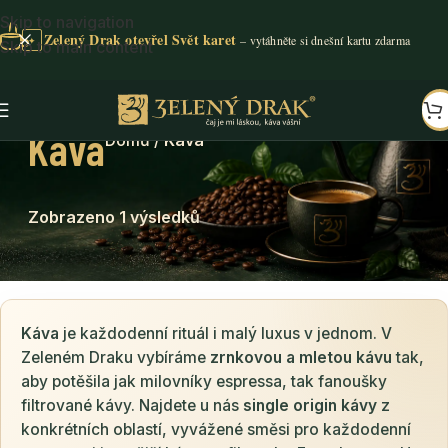
Skip to navigation
Zelený Drak otevřel Svět karet
✦
Skip to main content
Káva
Domů
/
Káva
Zobrazeno 1 výsledků
Káva
je každodenní rituál i malý luxus v jednom. V
Zeleném Draku vybíráme
zrnkovou a mletou kávu
tak,
aby potěšila jak milovníky espressa, tak fanoušky
filtrované kávy. Najdete u nás
single origin kávy
z
konkrétních oblastí, vyvážené směsi pro každodenní