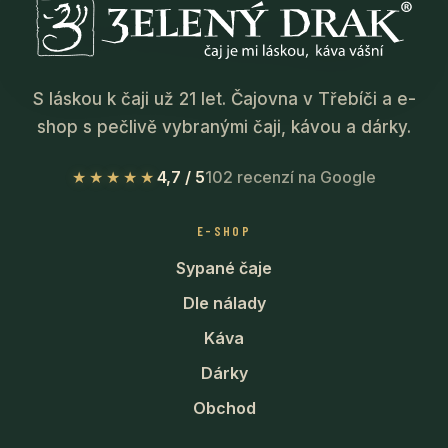
S láskou k čaji už 21 let. Čajovna v Třebíči a e-
shop s pečlivě vybranými čaji, kávou a dárky.
★★★★★
4,7 / 5
102 recenzí na Google
E-SHOP
Sypané čaje
Dle nálady
Káva
Dárky
Obchod