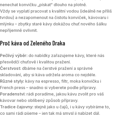
nenechat konvičku „pískat“ dlouho na plotně.
Vždy se vyplatí pracovat s kvalitní vodou (ideálně ne příliš
tvrdou) a nezapomenout na čistotu konviček, kávovaru i
mlýnku – zbytky staré kávy dokážou chuť nového šálku
nepříjemně ovlivnit.
Proč káva od Zeleného Draka
Pečlivý výběr:
do nabídky zařazujeme kávy, které nás
přesvědčí chuťově i kvalitou pražení.
Čerstvost:
dbáme na čerstvé pražení a správné
skladování, aby si káva udržela aroma co nejdéle.
Různé styly:
kávy na espresso, filtr, moka konvičku i
French press – snadno si vyberete podle přípravy.
Poradenství:
rádi poradíme, jakou kávu zvolit pro váš
kávovar nebo oblíbený způsob přípravy.
Tradice čajovny:
stejně jako u čajů, i u kávy vybíráme to,
co sami rádi pijeme – jen tak má smysl ji nabízet dál.