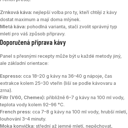
Zrnková káva:
nejlepší volba pro ty, kteří chtějí z kávy
dostat maximum a mají doma mlýnek.
Mletá káva:
pohodlná varianta, stačí zvolit správný typ
mletí pro váš způsob přípravy.
Doporučená příprava kávy
Panel s přesnými recepty může být u každé metody jiný,
ale základní orientace:
Espresso:
cca 18–20 g kávy na 36–40 g nápoje, čas
extrakce kolem 25–30 vteřin (liší se podle kávovaru a
zrna).
Filtr (V60, Chemex):
přibližně 6–7 g kávy na 100 ml vody,
teplota vody kolem 92–96 °C.
French press:
cca 7–8 g kávy na 100 ml vody, hrubší mletí,
louhování 3–4 minuty.
Moka konvička:
střední až jemné mletí, nepěchovat,