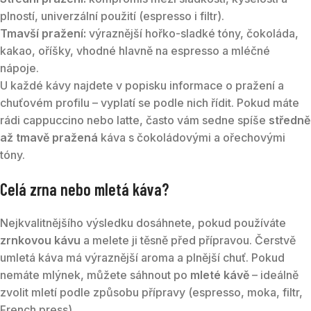
plností, univerzální použití (espresso i filtr).
Tmavší pražení:
výraznější hořko-sladké tóny, čokoláda,
kakao, oříšky, vhodné hlavně na espresso a mléčné
nápoje.
U každé kávy najdete v popisku informace o pražení a
chuťovém profilu – vyplatí se podle nich řídit. Pokud máte
rádi cappuccino nebo latte, často vám sedne spíše
středně
až tmavě pražená
káva s čokoládovými a ořechovými
tóny.
Celá zrna nebo mletá káva?
Nejkvalitnějšího výsledku dosáhnete, pokud používáte
zrnkovou kávu
a melete ji těsně před přípravou. Čerstvě
umletá káva má výraznější aroma a plnější chuť. Pokud
nemáte mlýnek, můžete sáhnout po
mleté kávě
– ideálně
zvolit mletí podle způsobu přípravy (espresso, moka, filtr,
French press).