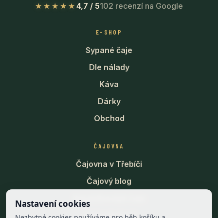
★★★★★
4,7 / 5
102 recenzí na Google
E-SHOP
Sypané čaje
Dle nálady
Káva
Dárky
Obchod
ČAJOVNA
Čajovna v Třebíči
Čajový blog
Nejoblíbenější čaje
Nastavení cookies
Velkoobchod
Nezbytné cookies používáme pro běh košíku a