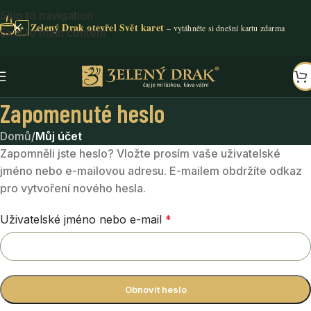
Skip to navigation
Zelený Drak otevřel Svět karet
✦
Skip to main content
Zapomenuté heslo
Domů
/
Můj účet
Zapomněli jste heslo? Vložte prosím vaše uživatelské
jméno nebo e-mailovou adresu. E-mailem obdržíte odkaz
pro vytvoření nového hesla.
Uživatelské jméno nebo e-mail
*
Obnovit heslo