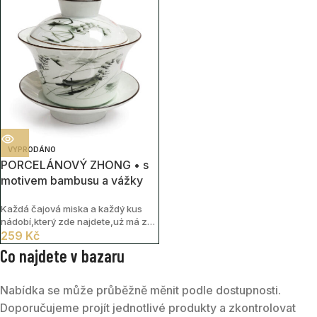
VYPRODÁNO
PORCELÁNOVÝ ZHONG • s
motivem bambusu a vážky
Každá čajová miska a každý kus
nádobí,který zde najdete,uż má za
sebou svůj příběh. Nesou v sobě
259
Kč
stopy času,doteků i tichých
Co najdete v bazaru
čajových setkání.
Nabídka se může průběžně měnit podle dostupnosti.
Doporučujeme projít jednotlivé produkty a zkontrolovat