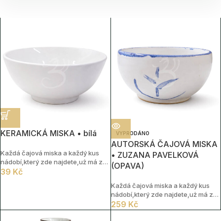
KERAMICKÁ MISKA • bílá
VYPRODÁNO
AUTORSKÁ ČAJOVÁ MISKA
Každá čajová miska a každý kus
• ZUZANA PAVELKOVÁ
nádobí,který zde najdete,uż má za
(OPAVA)
sebou svůj příběh. Nesou v sobě
39
Kč
stopy času,doteků i tichých
Každá čajová miska a každý kus
čajových setkání.
nádobí,který zde najdete,uż má za
sebou svůj příběh. Nesou v sobě
259
Kč
stopy času,doteků i tichých
čajových setkání.