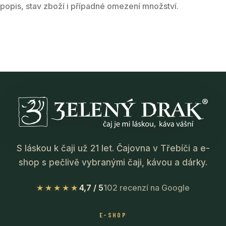
popis, stav zboží i případné omezení množství.
S láskou k čaji už 21 let. Čajovna v Třebíči a e-
shop s pečlivě vybranými čaji, kávou a dárky.
★★★★★
4,7 / 5
102 recenzí na Google
E-SHOP