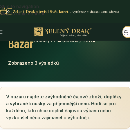
Skip to navigation
Zelený Drak otevřel Svět karet
✦
Skip to main content
Bazar
Domů
/
Příslušenství
/
Bazar
Zobrazeno 3 výsledků
V bazaru najdete zvýhodněné čajové zboží, doplňky
a vybrané kousky za příjemnější cenu.
Hodí se pro
každého, kdo chce doplnit čajovou výbavu nebo
vyzkoušet něco zajímavého výhodněji.