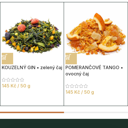
KOUZELNÝ GIN • zelený čaj
POMERANČOVÉ TANGO •
ovocný čaj
145
Kč
/ 50 g
145
Kč
/ 50 g