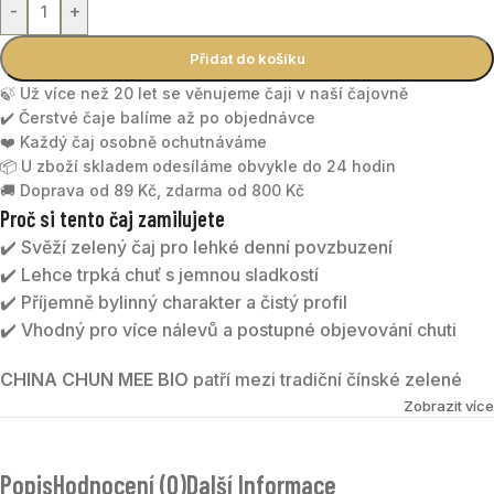
-
+
Přidat do košíku
🍃 Už více než 20 let se věnujeme čaji v naší čajovně
✔️ Čerstvé čaje balíme až po objednávce
❤️ Každý čaj osobně ochutnáváme
📦 U zboží skladem odesíláme obvykle do 24 hodin
🚚 Doprava od 89 Kč, zdarma od 800 Kč
Proč si tento čaj zamilujete
✔️ Svěží zelený čaj pro lehké denní povzbuzení
✔️ Lehce trpká chuť s jemnou sladkostí
✔️ Příjemně bylinný charakter a čistý profil
✔️ Vhodný pro více nálevů a postupné objevování chuti
CHINA CHUN MEE BIO
patří mezi tradiční čínské zelené
čaje. Název znamená „vzácné obočí“, protože sušené
Zobrazit více
lístky mají typický jemně zakřivený tvar. Nálev je svěží,
lehce trpký, s jemnou sladkostí a příjemně bylinným
Popis
Hodnocení (0)
Další Informace
charakterem.