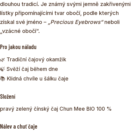
dlouhou tradicí. Je známý svými jemně zakřivenými
lístky připomínajícími tvar obočí, podle kterých
získal své jméno –
„Precious Eyebrows“
neboli
„vzácné obočí“.
Pro jakou náladu
🌿 Tradiční čajový okamžik
🍃 Svěží čaj během dne
📚 Klidná chvíle u šálku čaje
Složení
pravý zelený čínský čaj Chun Mee BIO 100 %
Nálev a chuť čaje