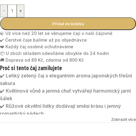
-
+
Přidat do košíku
🍃 Už více než 20 let se věnujeme čaji v naší čajovně
✔️ Čerstvé čaje balíme až po objednávce
❤️ Každý čaj osobně ochutnáváme
📦 U zboží skladem odesíláme obvykle do 24 hodin
🚚 Doprava od 89 Kč, zdarma od 800 Kč
Proč si tento čaj zamilujete
✔️ Lehký zelený čaj s elegantním aroma japonských třešní
sakura
✔️ Květinová vůně a jemná chuť vytvářejí harmonický jarní
šálek
✔️ Růžové okvětní lístky dodávají směsi krásu i jemný
romantický nádech
Zobrazit více
✔️ Oblíbená volba pro milovníky svěžích a něžně
ochucených čajů