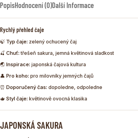
Popis
Hodnocení (0)
Další Informace
JAPONSKÁ SAKURA
je elegantní zelený čaj s jemným
třešňovým aroma inspirovaný japonskou tradicí kvetoucích
sakur. Nálev je lehký, květinový a příjemně svěží.
Rychlý přehled čaje
Kombinace zeleného čaje a růžových okvětních lístků
🍃
Typ čaje:
zelený ochucený čaj
vytváří harmonickou směs, která připomíná atmosféru
jarního Japonska.
🍒
Chuť:
třešeň sakura, jemná květinová sladkost
🌏
Inspirace:
japonská čajová kultura
👤
Pro koho:
pro milovníky jemných čajů
⏰
Doporučený čas:
dopoledne, odpoledne
🫖
Styl čaje:
květinově ovocná klasika
JAPONSKÁ SAKURA