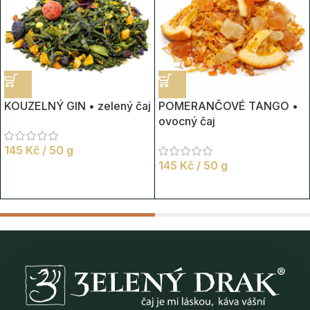
KOUZELNÝ GIN • zelený čaj
POMERANČOVÉ TANGO •
ovocný čaj
145
Kč
/ 50 g
145
Kč
/ 50 g