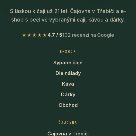
S láskou k čaji už 21 let. Čajovna v Třebíči a e-
shop s pečlivě vybranými čaji, kávou a dárky.
★★★★★
4,7 / 5
102 recenzí na Google
E-SHOP
Sypané čaje
Dle nálady
Káva
Dárky
Obchod
ČAJOVNA
Čajovna v Třebíči