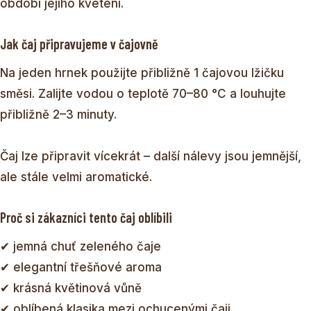
období jejího kvetení.
Jak čaj připravujeme v čajovně
Na jeden hrnek použijte přibližně 1 čajovou lžičku
směsi. Zalijte vodou o teplotě 70–80 °C a louhujte
přibližně 2–3 minuty.
Čaj lze připravit vícekrát – další nálevy jsou jemnější,
ale stále velmi aromatické.
Proč si zákazníci tento čaj oblíbili
✔ jemná chuť zeleného čaje
✔ elegantní třešňové aroma
✔ krásná květinová vůně
✔ oblíbená klasika mezi ochucenými čaji