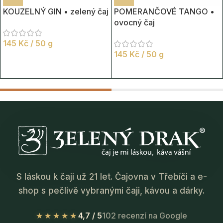
KOUZELNÝ GIN • zelený čaj
POMERANČOVÉ TANGO •
ovocný čaj
145
Kč
/ 50 g
145
Kč
/ 50 g
S láskou k čaji už 21 let. Čajovna v Třebíči a e-
shop s pečlivě vybranými čaji, kávou a dárky.
★★★★★
4,7 / 5
102 recenzí na Google