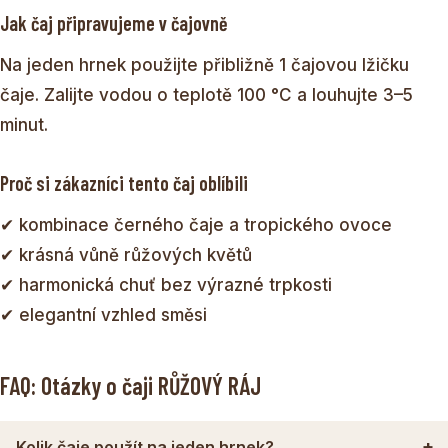
Jak čaj připravujeme v čajovně
Na jeden hrnek použijte přibližně 1 čajovou lžičku
čaje. Zalijte vodou o teplotě 100 °C a louhujte 3–5
minut.
Proč si zákazníci tento čaj oblíbili
✔ kombinace černého čaje a tropického ovoce
✔ krásná vůně růžových květů
✔ harmonická chuť bez výrazné trpkosti
✔ elegantní vzhled směsi
FAQ: Otázky o čaji RŮŽOVÝ RÁJ
Kolik čaje použít na jeden hrnek?