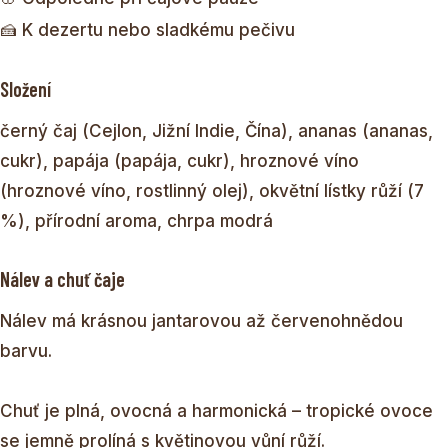
🍰 K dezertu nebo sladkému pečivu
Složení
černý čaj (Cejlon, Jižní Indie, Čína), ananas (ananas,
cukr), papája (papája, cukr), hroznové víno
(hroznové víno, rostlinný olej), okvětní lístky růží (7
%), přírodní aroma, chrpa modrá
Nálev a chuť čaje
Nálev má krásnou jantarovou až červenohnědou
barvu.
Chuť je plná, ovocná a harmonická – tropické ovoce
se jemně prolíná s květinovou vůní růží.