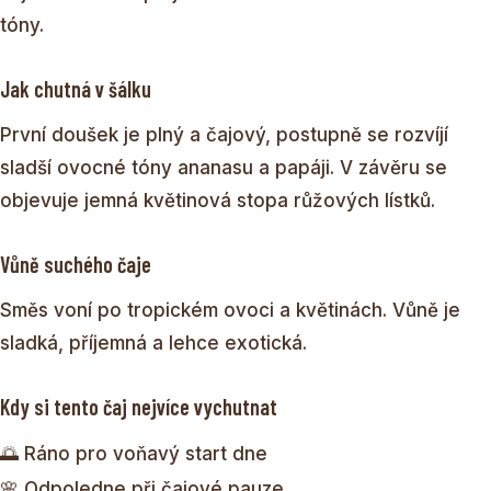
tóny.
Jak chutná v šálku
První doušek je plný a čajový, postupně se rozvíjí
sladší ovocné tóny ananasu a papáji. V závěru se
objevuje jemná květinová stopa růžových lístků.
Vůně suchého čaje
Směs voní po tropickém ovoci a květinách. Vůně je
sladká, příjemná a lehce exotická.
Kdy si tento čaj nejvíce vychutnat
🌅 Ráno pro voňavý start dne
🌸 Odpoledne při čajové pauze