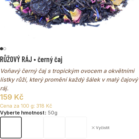
RŮŽOVÝ RÁJ • černý čaj
Voňavý černý čaj s tropickým ovocem a okvětními
lístky růží, který promění každý šálek v malý čajový
ráj.
159
Kč
Cena za 100 g:
318
Kč
Vyberte hmotnost
50g
Vyčistit