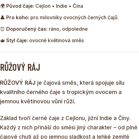
🌍
Původ čaje:
Cejlon • Indie • Čína
👤
Pro koho:
pro milovníky ovocných černých čajů
⏰
Doporučený čas:
ráno, odpoledne
🫖
Styl čaje:
ovocně květinová směs
RŮŽOVÝ RÁJ
RŮŽOVÝ RÁJ
je čajová směs, která spojuje sílu
kvalitního černého čaje s tropickým ovocem a
jemnou květinovou vůní růží.
Základ tvoří černé čaje z Cejlonu, jižní Indie a Číny.
Každý z nich přináší do směsi jiný charakter – od plné
čajové chuti až po jemnou sladkost a lehké zemité