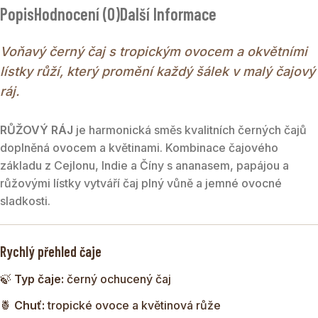
Popis
Hodnocení (0)
Další Informace
doplněná ovocem a květinami. Kombinace čajového
základu z Cejlonu, Indie a Číny s ananasem, papájou a
Voňavý černý čaj s tropickým ovocem a okvětními
růžovými lístky vytváří čaj plný vůně a jemné ovocné
sladkosti.
lístky růží, který promění každý šálek v malý čajový
ráj.
RŮŽOVÝ RÁJ
je harmonická směs kvalitních černých čajů
doplněná ovocem a květinami. Kombinace čajového
základu z Cejlonu, Indie a Číny s ananasem, papájou a
růžovými lístky vytváří čaj plný vůně a jemné ovocné
sladkosti.
Rychlý přehled čaje
🍃
Typ čaje:
černý ochucený čaj
🍍
Chuť:
tropické ovoce a květinová růže