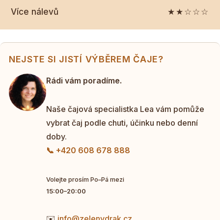
Více nálevů
★★☆☆☆
NEJSTE SI JISTÍ VÝBĚREM ČAJE?
Rádi vám poradíme.
Naše čajová specialistka Lea vám pomůže
vybrat čaj podle chuti, účinku nebo denní
doby.
📞 +420 608 678 888
Volejte prosím Po–Pá mezi
15:00–20:00
✉️
info@zelenydrak.cz