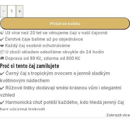
-
+
Přidat do košíku
🍃 Už více než 20 let se věnujeme čaji v naší čajovně
✔️ Čerstvé čaje balíme až po objednávce
❤️ Každý čaj osobně ochutnáváme
📦 U zboží skladem odesíláme obvykle do 24 hodin
🚚 Doprava od 89 Kč, zdarma od 800 Kč
Proč si tento čaj zamilujete
✔️ Černý čaj s tropickým ovocem a jemně sladkým
květinovým nádechem
✔️ Růžové lístky dodávají směsi krásnou vůni i elegantní
vzhled
✔️ Harmonická chuť potěší každého, kdo hledá jemný čaj
bez výrazné trpkosti
Zobrazit více
✔️ Voňavý šálek, který spojuje exotiku ovoce a něhu růží
RŮŽOVÝ RÁJ
je harmonická směs kvalitních černých čajů