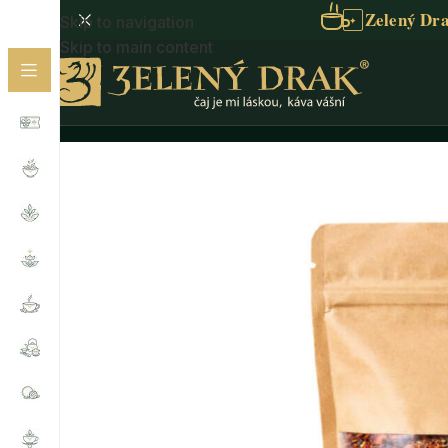
Zelený Dra
Skip to navigation
✦
Skip to main content
Domů
/
Čaje dle potřeby
/
Čaje na stres a zklidnění
/
S