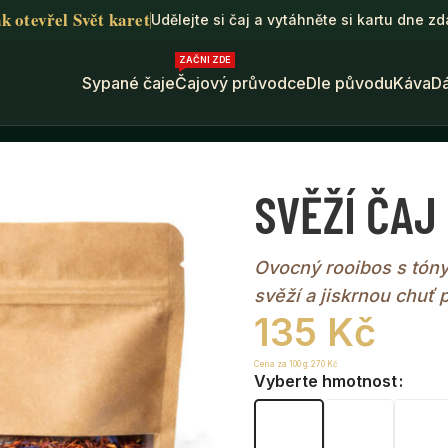
k otevřel Svět karet
Udělejte si čaj a vytáhněte si kartu dne z
ZAČNI ZDE
Sypané čaje
Čajový průvodce
Dle původu
Káva
D
VĚŽÍ ČAJ • rooibos sypaný čaj
SVĚŽÍ ČAJ 
Ovocný rooibos s tóny 
svěží a jiskrnou chuť p
135
Kč
Cena za 100 g:
270
Kč
Vyberte hmotnost