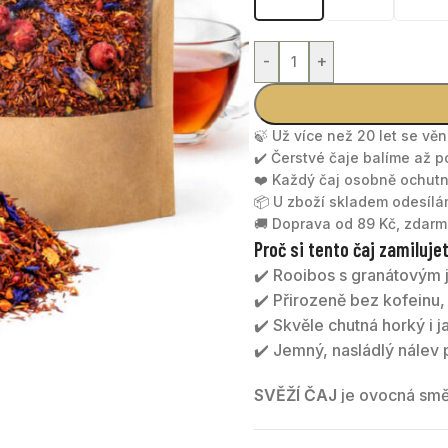
-
+
🍃 Už více než 20 let se vě
✔️ Čerstvé čaje balíme až 
❤️ Každý čaj osobně ochu
📦 U zboží skladem odesíl
🚚 Doprava od 89 Kč, zdarm
Proč si tento čaj zamiluje
✔️ Rooibos s granátovým 
✔️ Přirozeně bez kofeinu
✔️ Skvěle chutná horký i j
✔️ Jemný, nasládlý nálev p
SVĚŽÍ ČAJ
je ovocná smě
malin a rybízu. Nálev je j
chvíle, kdy chcete potěš