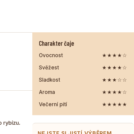
neobsahuje kofein, takže si ho můžete vychutnat kdykoliv
Charakter čaje
Ovocnost
★★★★☆
Svěžest
★★★★☆
Sladkost
★★★☆☆
Aroma
★★★★☆
Večerní pití
★★★★★
 rybízu.
NEJSTE SI JISTÍ VÝBĚREM