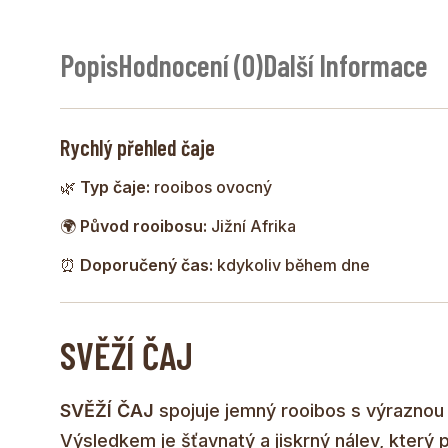
Popis
Hodnocení (0)
Další Informace
Rychlý přehled čaje
🌿
Typ čaje:
rooibos ovocný
🌍
Původ rooibosu:
Jižní Afrika
⏰
Doporučený čas:
kdykoliv během dne
SVĚŽÍ ČAJ
SVĚŽÍ ČAJ
spojuje jemný rooibos s výraznou 
Výsledkem je šťavnatý a jiskrný nálev, který