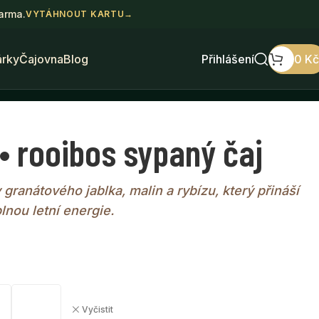
darma.
VYTÁHNOUT KARTU
→
árky
Čajovna
Blog
Přihlášení
0
Kč
• rooibos sypaný čaj
granátového jablka, malin a rybízu, který přináší
lnou letní energie.
Vyčistit