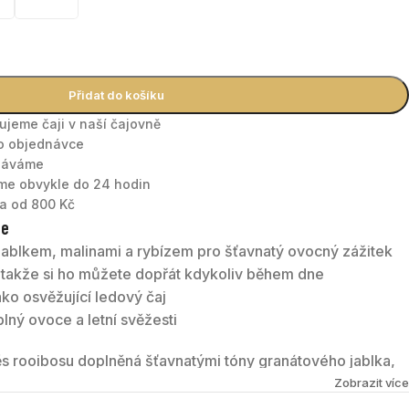
Přidat do košíku
nujeme čaji v naší čajovně
po objednávce
tnáváme
áme obvykle do 24 hodin
a od 800 Kč
te
jablkem, malinami a rybízem pro šťavnatý ovocný zážitek
, takže si ho můžete dopřát kdykoliv během dne
ako osvěžující ledový čaj
lný ovoce a letní svěžesti
s rooibosu doplněná šťavnatými tóny granátového jablka,
emný, přirozeně nasládlý a příjemně svěží – ideální pro
Zobrazit více
it chuťové buňky lehkým ovocným čajem.