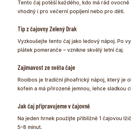
Tento čaj potěší každého, kdo má rád ovocné s
vhodný i pro večerní popíjení nebo pro děti.
Tip z čajovny Zelený Drak
Vyzkoušejte tento čaj jako ledový nápoj. Po v
plátek pomeranče – vznikne skvělý letní čaj.
Zajímavost ze světa čaje
Rooibos je tradiční jihoafrický nápoj, který je
kofein a má přirozeně jemnou, lehce sladkou c
Jak čaj připravujeme v čajovně
Na jeden hrnek použijte přibližně 1 čajovou lžič
5–8 minut.