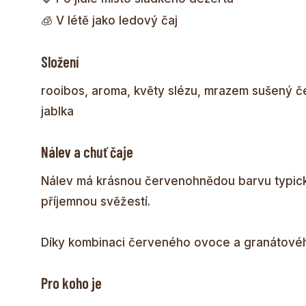
🧊 V létě jako ledový čaj
Složení
rooibos, aroma, květy slézu, mrazem sušený 
jablka
Nálev a chuť čaje
Nálev má krásnou červenohnědou barvu typicko
příjemnou svěžestí.
Díky kombinaci červeného ovoce a granátového
Pro koho je