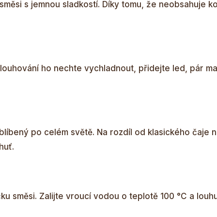
měsi s jemnou sladkostí. Díky tomu, že neobsahuje kof
ylouhování ho nechte vychladnout, přidejte led, pár ma
 oblíbený po celém světě. Na rozdíl od klasického čaje
huť.
ku směsi. Zalijte vroucí vodou o teplotě 100 °C a louhu