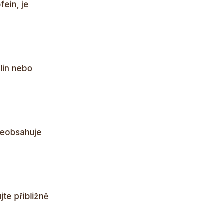
ein, je
lin nebo
 neobsahuje
jte přibližně