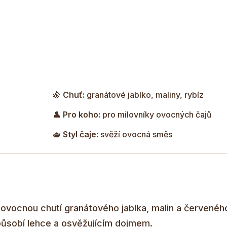
Díky základu z rooibosu 
během dne.
🍇
Chuť:
granátové jablko, maliny, rybíz
👤
Pro koho:
pro milovníky ovocných čajů
🫖
Styl čaje:
svěží ovocná směs
ovocnou chutí granátového jablka, malin a červeného
 působí lehce a osvěžujícím dojmem.