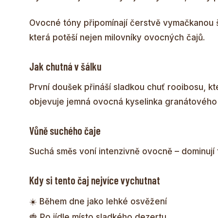
Ovocné tóny připomínají čerstvě vymačkanou š
která potěší nejen milovníky ovocných čajů.
Jak chutná v šálku
První doušek přináší sladkou chuť rooibosu, kt
objevuje jemná ovocná kyselinka granátového j
Vůně suchého čaje
Suchá směs voní intenzivně ovocně – dominují
Kdy si tento čaj nejvíce vychutnat
☀️ Během dne jako lehké osvěžení
🍓 Po jídle místo sladkého dezertu