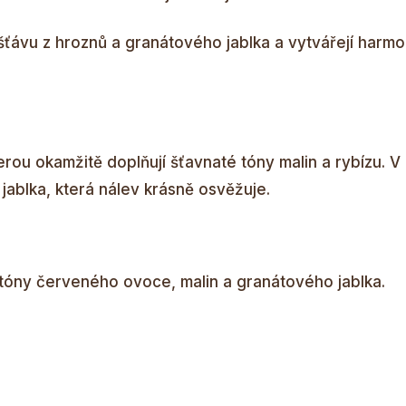
ťávu z hroznů a granátového jablka a vytvářejí harm
erou okamžitě doplňují šťavnaté tóny malin a rybízu. V
ablka, která nálev krásně osvěžuje.
 tóny červeného ovoce, malin a granátového jablka.