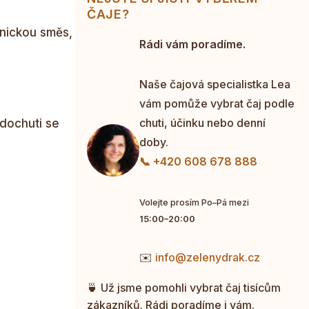
ČAJE?
onickou směs,
Rádi vám poradíme.
Naše čajová specialistka Lea
vám pomůže vybrat čaj podle
chuti, účinku nebo denní
 dochuti se
doby.
📞 +420 608 678 888
Volejte prosím Po–Pá mezi
15:00–20:00
✉️
info@zelenydrak.cz
🍵 Už jsme pomohli vybrat čaj tisícům
zákazníků. Rádi poradíme i vám.