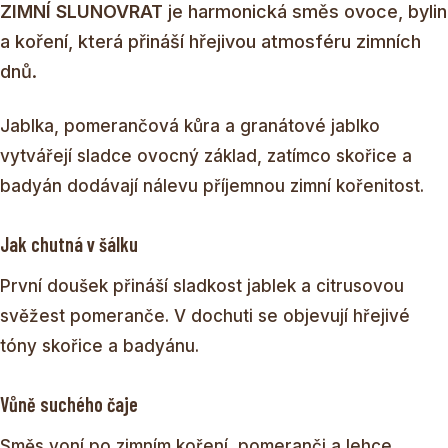
ZIMNÍ SLUNOVRAT
je harmonická směs ovoce, bylin
a koření, která přináší hřejivou atmosféru zimních
dnů.
Jablka, pomerančová kůra a granátové jablko
vytvářejí sladce ovocný základ, zatímco skořice a
badyán dodávají nálevu příjemnou zimní kořenitost.
Jak chutná v šálku
První doušek přináší sladkost jablek a citrusovou
svěžest pomeranče. V dochuti se objevují hřejivé
tóny skořice a badyánu.
Vůně suchého čaje
Směs voní po zimním koření, pomeranči a lehce