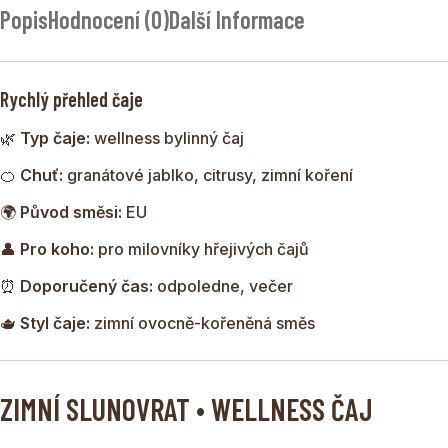
Popis
Hodnocení (0)
Další Informace
spojuje ovocné tóny jablek a granátového jablka s hřejivým
kořením a citrusovou svěžestí.
Nálev připomíná zimní večery plné vůní pomeranče,
Rychlý přehled čaje
skořice a badyánu – chvíle klidu, kdy se po nejdelší noci
🌿
Typ čaje:
wellness bylinný čaj
roku světlo opět začíná vracet.
🍊
Chuť:
granátové jablko, citrusy, zimní koření
🌍
Původ směsi:
EU
👤
Pro koho:
pro milovníky hřejivých čajů
⏰
Doporučený čas:
odpoledne, večer
🫖
Styl čaje:
zimní ovocně-kořeněná směs
ZIMNÍ SLUNOVRAT • WELLNESS ČAJ