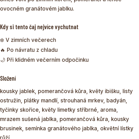
ovocném granátovém jablku.
Kdy si tento čaj nejvíce vychutnat
❄️ V zimních večerech
🔥 Po návratu z chladu
🌙 Při klidném večerním odpočinku
Složení
kousky jablek, pomerančová kůra, květy ibišku, listy
ostružin, plátky mandlí, strouhaná mrkev, badyán,
tyčinky skořice, květy limetky stříbrné, aroma,
mrazem sušená jablka, pomerančová kůra, kousky
brusinek, semínka granátového jablka, okvětní lístky
růží