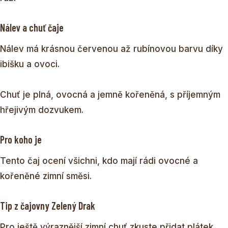
Nálev a chuť čaje
Nálev má krásnou červenou až rubínovou barvu díky
ibišku a ovoci.
Chuť je plná, ovocná a jemně kořeněná, s příjemným
hřejivým dozvukem.
Pro koho je
Tento čaj ocení všichni, kdo mají rádi ovocné a
kořeněné zimní směsi.
Tip z čajovny Zelený Drak
Pro ještě výraznější zimní chuť zkuste přidat plátek