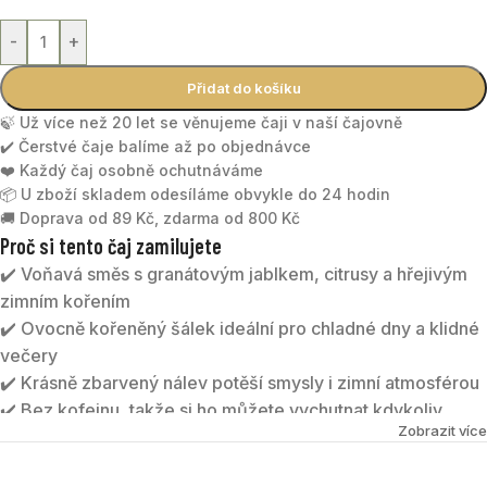
-
+
Přidat do košíku
🍃 Už více než 20 let se věnujeme čaji v naší čajovně
✔️ Čerstvé čaje balíme až po objednávce
❤️ Každý čaj osobně ochutnáváme
📦 U zboží skladem odesíláme obvykle do 24 hodin
🚚 Doprava od 89 Kč, zdarma od 800 Kč
Proč si tento čaj zamilujete
✔️ Voňavá směs s granátovým jablkem, citrusy a hřejivým
zimním kořením
✔️ Ovocně kořeněný šálek ideální pro chladné dny a klidné
večery
✔️ Krásně zbarvený nálev potěší smysly i zimní atmosférou
✔️ Bez kofeinu, takže si ho můžete vychutnat kdykoliv
Zobrazit více
během dne
ZIMNÍ SLUNOVRAT
je aromatická wellness směs, která