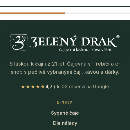
S láskou k čaji už 21 let. Čajovna v Třebíči a e-
shop s pečlivě vybranými čaji, kávou a dárky.
★★★★★
4,7 / 5
102 recenzí na Google
E-SHOP
Sypané čaje
Dle nálady