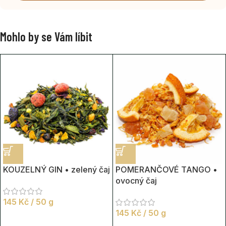
Mohlo by se Vám líbit
KOUZELNÝ GIN • zelený čaj
POMERANČOVÉ TANGO •
ovocný čaj
145
Kč
/ 50 g
145
Kč
/ 50 g