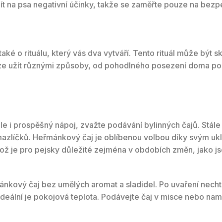
ít na psa negativní účinky, takže se zaměřte pouze na bezp
aké o rituálu, který vás dva vytváří. Tento rituál může být sk
i lze užít různými způsoby, od pohodlného posezení doma po 
 i prospěšný nápoj, zvažte podávání bylinných čajů. Stále v
mazlíčků. Heřmánkový čaj je oblíbenou volbou díky svým ukl
 což je pro pejsky důležité zejména v obdobích změn, jako j
řmánkový čaj bez umělých aromat a sladidel. Po uvaření nech
Ideální je pokojová teplota. Podávejte čaj v misce nebo nam