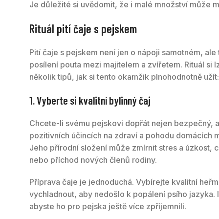
Je důležité si uvědomit, že i malé množství může m
Rituál pití čaje s pejskem
Pití čaje s pejskem není jen o nápoji samotném, ale t
posílení pouta mezi majitelem a zvířetem. Rituál s
několik tipů, jak si tento okamžik plnohodnotně užít:
1. Vyberte si kvalitní bylinný čaj
Chcete-li svému pejskovi dopřát nejen bezpečný, ale
pozitivních účincích na zdraví a pohodu domácích 
Jeho přírodní složení může zmírnit stres a úzkost,
nebo příchod nových členů rodiny.
Příprava čaje je jednoduchá. Vybírejte kvalitní he
vychladnout, aby nedošlo k popálení psího jazyka. 
abyste ho pro pejska ještě více zpříjemnili.