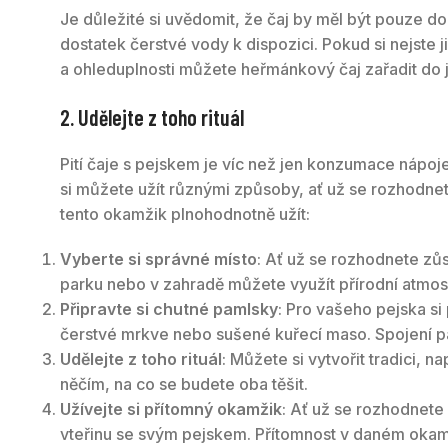
Je důležité si uvědomit, že čaj by měl být pouze d
dostatek čerstvé vody k dispozici. Pokud si nejste 
a ohleduplnosti můžete heřmánkový čaj zařadit do j
2. Udělejte z toho rituál
Pití čaje s pejskem je víc než jen konzumace nápoje; 
si můžete užít různými způsoby, ať už se rozhodnet
tento okamžik plnohodnotně užít:
Vyberte si správné místo
: Ať už se rozhodnete zůs
parku nebo v zahradě můžete využít přírodní atmosf
Připravte si chutné pamlsky
: Pro vašeho pejska si
čerstvé mrkve nebo sušené kuřecí maso. Spojení pa
Udělejte z toho rituál
: Můžete si vytvořit tradici, n
něčím, na co se budete oba těšit.
Užívejte si přítomný okamžik
: Ať už se rozhodnete
vteřinu se svým pejskem. Přítomnost v daném okam