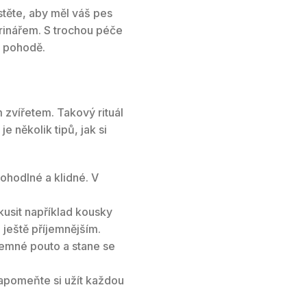
stěte, aby měl váš pes
erinářem. S trochou péče
a pohodě.
m zvířetem. Takový rituál
 několik tipů, jak si
pohodlné a klidné. V
kusit například kousky
ještě příjemnějším.
zájemné pouto a stane se
zapomeňte si užít každou