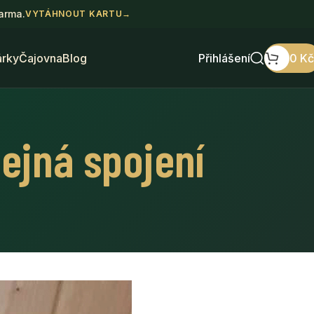
darma.
VYTÁHNOUT KARTU
→
árky
Čajovna
Blog
Přihlášení
0
Kč
ejná spojení