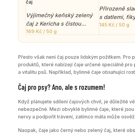
čaj
Přirozeně sla
Výjimečný keňský zelený
s datlemi, fí
čaj z Kericha s čistou
145
Kč
/ 50 g
bylinným tón
169
Kč
/ 50 g
bylinnou chutí, jemným
tymiánu.
umami a svěžím citrusovým
dozvukem.
Přesto však není čaj pouze lidským požitkem. Pro psy 
produktů, které nabízejí čaje určené speciálně pro 
a vitalitu psů. Například, bylinné čaje obsahující ro
Čaj pro psy? Ano, ale s rozumem!
Když plánujete sdílení čajových chvil, je důležité
nebezpečné. Mezi obvyklé bylinné čaje, které jso
nervy a podpořit trávení, zatímco máta může osvěži
Naopak, čaje jako černý nebo zelený čaj, které ob