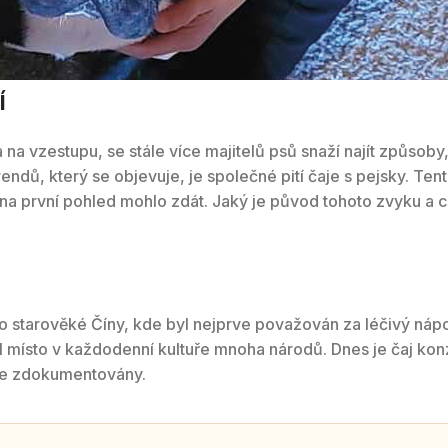
í
na vzestupu, se stále více majitelů psů snaží najít způsoby, 
ů, který se objevuje, je společné pití čaje s pejsky. Tento
a první pohled mohlo zdát. Jaký je původ tohoto zvyku a co 
ž do starověké Číny, kde byl nejprve považován za léčivý náp
l místo v každodenní kultuře mnoha národů. Dnes je čaj k
bře zdokumentovány.