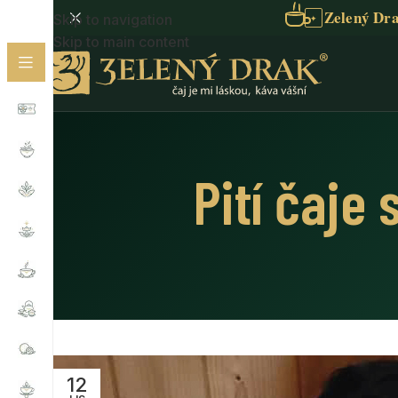
Zelený Dra
Skip to navigation
✦
Skip to main content
Pití čaje
12