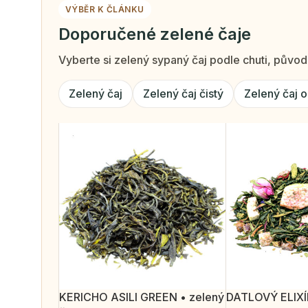
VÝBĚR K ČLÁNKU
Doporučené zelené čaje
Vyberte si zelený sypaný čaj podle chuti, původ
Zelený čaj
Zelený čaj čistý
Zelený čaj 
KERICHO ASILI GREEN • zelený
DATLOVÝ ELIXÍR