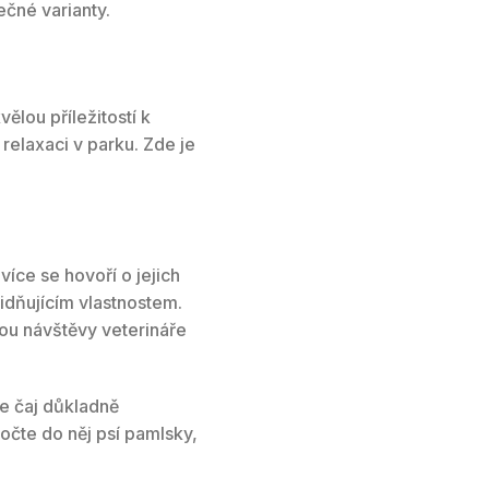
ečné varianty.
vělou příležitostí k
relaxaci v parku. Zde je
íce se hovoří o jejich
idňujícím vlastnostem.
sou návštěvy veterináře
te čaj důkladně
očte do něj psí pamlsky,