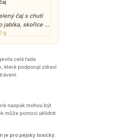
čaj
elený čaj s chutí
 jablka, skořice a
0 g
mandlového tónu.
jevila celá řada
e, které podporují zdraví
trávení.
které naopak mohou být
k může pomoci uklidnit
n je pro pejsky toxický
.