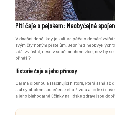
Pití čaje s pejskem: Neobyčejná spojen
V dnešní době, kdy je kultura péče o domácí zvířata 
svým čtyřnohým přátelům. Jedním z neobvyklých trend
zdát zvláštní, nese v sobě mnohem více, než by se n
přináší?
Historie čaje a jeho přínosy
Čaj má dlouhou a fascinující historii, která sahá a
stal symbolem společenského života a hrdě si naše
a jeho blahodárné účinky na lidské zdraví jsou do