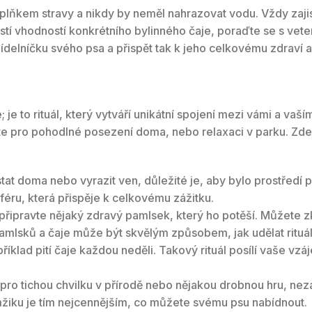
oplňkem stravy a nikdy by neměl nahrazovat vodu. Vždy zaji
jistí vhodností konkrétního bylinného čaje, poraďte se s vet
ídelníčku svého psa a přispět tak k jeho celkovému zdraví 
je to rituál, který vytváří unikátní spojení mezi vámi a vaší
e pro pohodlné posezení doma, nebo relaxaci v parku. Zde je
tat doma nebo vyrazit ven, důležité je, aby bylo prostředí 
éru, která přispěje k celkovému zážitku.
 připravte nějaký zdravý pamlsek, který ho potěší. Můžete z
mlsků a čaje může být skvělým způsobem, jak udělat rituál 
apříklad pití čaje každou neděli. Takový rituál posílí vaše v
 pro tichou chvilku v přírodě nebo nějakou drobnou hru, ne
žiku je tím nejcennějším, co můžete svému psu nabídnout.