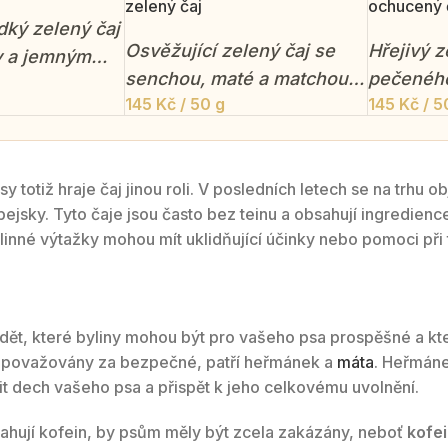
zelený čaj
ochucený 
dký zelený čaj
Osvěžující zelený čaj se
Hřejivý z
ky a jemným
senchou, maté a matchou
pečeného
em horského
145
Kč
/ 50 g
145
Kč
/ 5
pro přirozenou energii a
jemného 
dlouhé soustředění.
totiž hraje čaj jinou roli. V posledních letech se na trhu ob
pejsky. Tyto čaje jsou často bez teinu a obsahují ingredienc
stlinné výtažky mohou mít uklidňující účinky nebo pomoci při 
 vědět, které byliny mohou být pro vašeho psa prospěšné a 
u považovány za bezpečné, patří heřmánek a
máta
. Heřmáne
t dech vašeho psa a přispět k jeho celkovému uvolnění.
sahují kofein, by psům měly být zcela zakázány, neboť
kofei