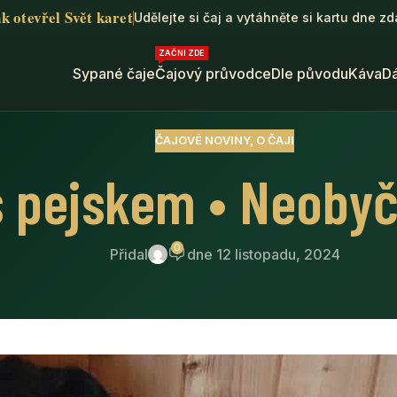
k otevřel Svět karet
Udělejte si čaj a vytáhněte si kartu dne z
ZAČNI ZDE
Sypané čaje
Čajový průvodce
Dle původu
Káva
D
ČAJOVÉ NOVINY
,
O ČAJI
 s pejskem • Neobyč
0
Přidal
dne 12 listopadu, 2024