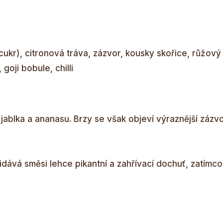
ukr), citronová tráva, zázvor, kousky skořice, růžový
goji bobule, chilli
jablka a ananasu. Brzy se však objeví výraznější zázv
idává směsi lehce pikantní a zahřívací dochuť, zatímc