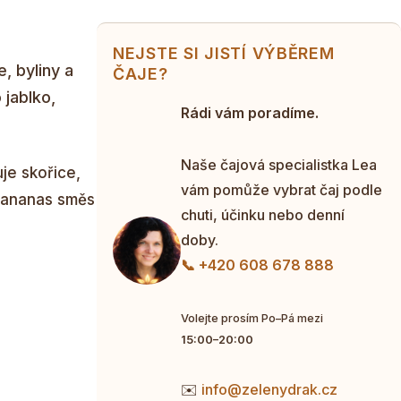
NEJSTE SI JISTÍ VÝBĚREM
, byliny a
ČAJE?
 jablko,
Rádi vám poradíme.
Naše čajová specialistka Lea
je skořice,
vám pomůže vybrat čaj podle
a ananas směs
chuti, účinku nebo denní
doby.
📞 +420 608 678 888
Volejte prosím Po–Pá mezi
15:00–20:00
✉️
info@zelenydrak.cz