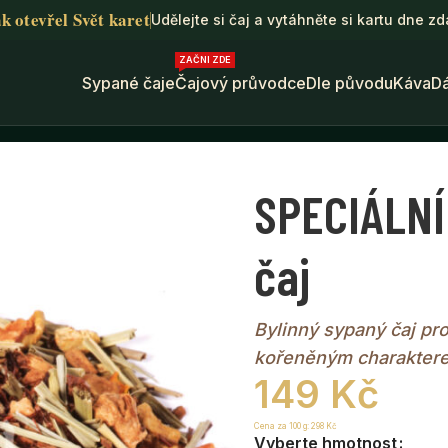
k otevřel Svět karet
Udělejte si čaj a vytáhněte si kartu dne z
ZAČNI ZDE
Sypané čaje
Čajový průvodce
Dle původu
Káva
D
LNÍ ČAJ PRO MUŽE • bylinný čaj
SPECIÁLNÍ
čaj
Bylinný sypaný čaj pr
kořeněným charakter
149
Kč
Cena za 100 g:
298
Kč
Vyberte hmotnost