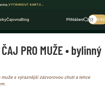
darma.
VYTÁHNOUT KARTU
→
árky
Čajovna
Blog
Přihlášení
0
Kč
 ČAJ PRO MUŽE • bylinný
o muže s výraznější zázvorovou chutí a lehce
em.