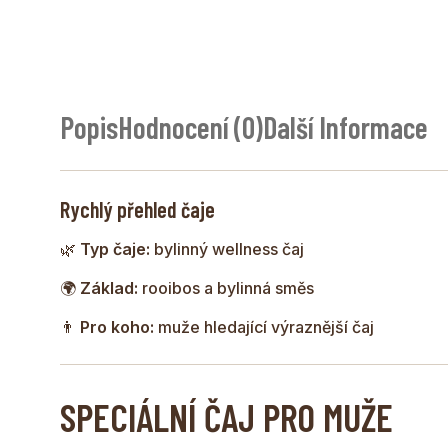
Popis
Hodnocení (0)
Další Informace
Rychlý přehled čaje
🌿
Typ čaje:
bylinný wellness čaj
🌍
Základ:
rooibos a bylinná směs
👨
Pro koho:
muže hledající výraznější čaj
SPECIÁLNÍ ČAJ PRO MUŽE