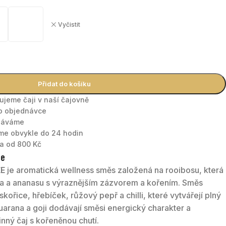
Vyčistit
Přidat do košíku
nujeme čaji v naší čajovně
po objednávce
tnáváme
áme obvykle do 24 hodin
a od 800 Kč
te
ŽE
je aromatická wellness směs založená na rooibosu, která
ka a ananasu s výraznějším zázvorem a kořením. Směs
skořice, hřebíček, růžový pepř a chilli, které vytvářejí plný
Guarana a goji dodávají směsi energický charakter a
nný čaj s kořeněnou chutí.