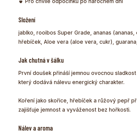
🍵 Pro chvíle odpočinku po náročném dni
Složení
jablko, rooibos Super Grade, ananas (ananas, c
hřebíček, Aloe vera (aloe vera, cukr), guarana, 
Jak chutná v šálku
První doušek přináší jemnou ovocnou sladkost 
který dodává nálevu energický charakter.
Koření jako skořice, hřebíček a růžový pepř př
zajišťuje jemnost a vyváženost bez hořkosti.
Nálev a aroma