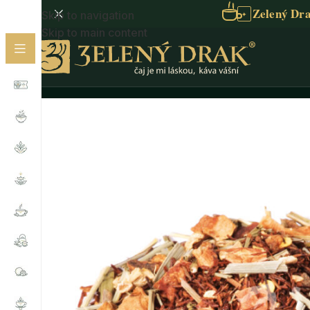
Zelený Dra
Skip to navigation
✦
Skip to main content
Domů
/
Sypaný čaj
/
Bylinný čaj
/
Bylinné směsi
/
SPECIÁ