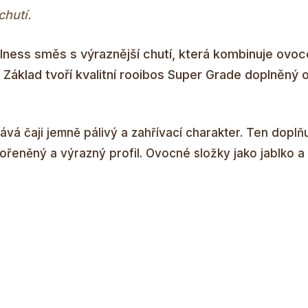
hutí.
lness směs s výraznější chutí, která kombinuje ovoce
 Základ tvoří kvalitní rooibos Super Grade doplněný o
vá čaji jemně pálivý a zahřívací charakter. Ten doplňu
í kořeněný a výrazný profil. Ovocné složky jako jablko 