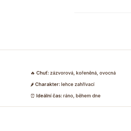
🔥
Chuť:
zázvorová, kořeněná, ovocná
🌶️
Charakter:
lehce zahřívací
⏰
Ideální čas:
ráno, během dne