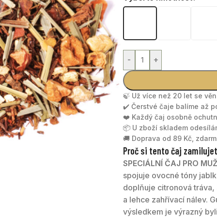
-
+
🍃 Už více než 20 let se vě
✔️ Čerstvé čaje balíme až 
❤️ Každý čaj osobně ochu
📦 U zboží skladem odesíl
🚚 Doprava od 89 Kč, zdarm
Proč si tento čaj zamiluje
SPECIÁLNÍ ČAJ PRO MU
spojuje ovocné tóny jabl
doplňuje citronová tráva, 
a lehce zahřívací nálev. 
výsledkem je výrazný byli