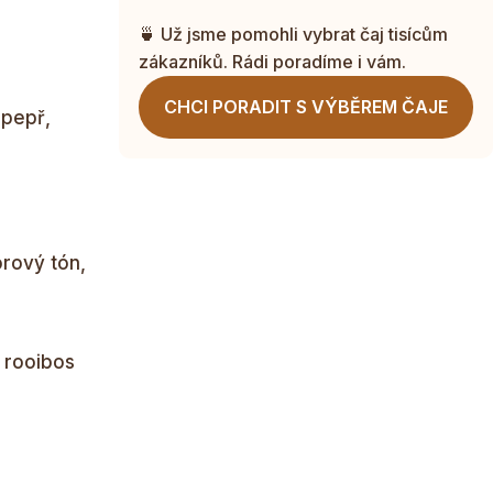
🍵 Už jsme pomohli vybrat čaj tisícům
zákazníků. Rádi poradíme i vám.
CHCI PORADIT S VÝBĚREM ČAJE
 pepř,
orový tón,
o rooibos