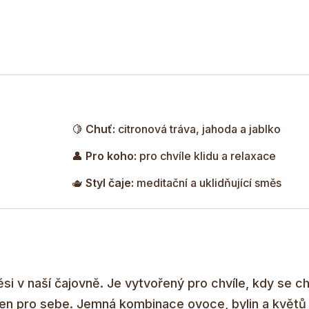
🍋
Chuť:
citronová tráva, jahoda a jablko
👤
Pro koho:
pro chvíle klidu a relaxace
🫖
Styl čaje:
meditační a uklidňující směs
ěsi v naší čajovně. Je vytvořený pro chvíle, kdy se c
k jen pro sebe. Jemná kombinace ovoce, bylin a květů