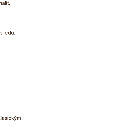
alit.
k ledu.
klasickým