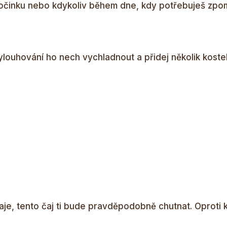
dpočinku nebo kdykoliv během dne, kdy potřebuješ zpom
vylouhování ho nech vychladnout a přidej několik koste
e, tento čaj ti bude pravděpodobně chutnat. Oproti 