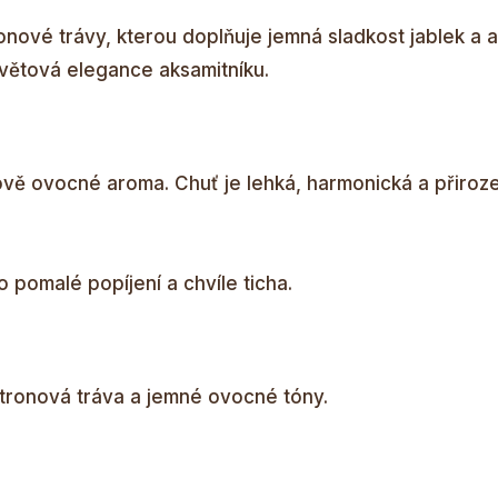
ronové trávy, kterou doplňuje jemná sladkost jablek a 
květová elegance aksamitníku.
ově ovocné aroma. Chuť je lehká, harmonická a přiroz
o pomalé popíjení a chvíle ticha.
itronová tráva a jemné ovocné tóny.