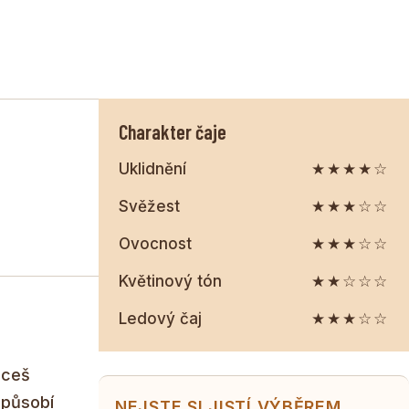
Charakter čaje
Uklidnění
★★★★☆
Svěžest
★★★☆☆
Ovocnost
★★★☆☆
Květinový tón
★★☆☆☆
Ledový čaj
★★★☆☆
hceš
 působí
NEJSTE SI JISTÍ VÝBĚREM