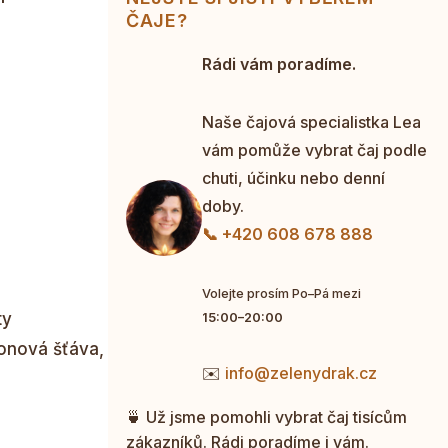
ČAJE?
Rádi vám poradíme.
Naše čajová specialistka Lea
vám pomůže vybrat čaj podle
chuti, účinku nebo denní
doby.
📞 +420 608 678 888
Volejte prosím Po–Pá mezi
ty
15:00–20:00
ronová šťáva,
✉️
info@zelenydrak.cz
🍵 Už jsme pomohli vybrat čaj tisícům
zákazníků. Rádi poradíme i vám.