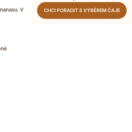
ananasu. V
CHCI PORADIT S VÝBĚREM ČAJE
eně