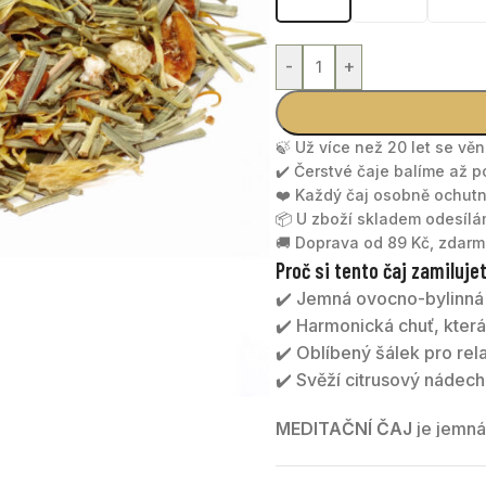
-
+
🍃 Už více než 20 let se vě
✔️ Čerstvé čaje balíme až 
❤️ Každý čaj osobně ochu
📦 U zboží skladem odesíl
🚚 Doprava od 89 Kč, zdarm
Proč si tento čaj zamiluje
✔️ Jemná ovocno-bylinná 
✔️ Harmonická chuť, která
✔️ Oblíbený šálek pro re
✔️ Svěží citrusový nádech
MEDITAČNÍ ČAJ
je jemná
popíjení. Spojuje citrono
harmonického nálevu, kte