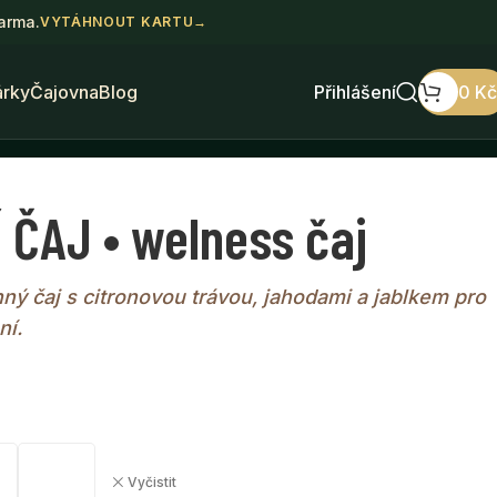
darma.
VYTÁHNOUT KARTU
→
árky
Čajovna
Blog
Přihlášení
0
Kč
 ČAJ • welness čaj
ný čaj s citronovou trávou, jahodami a jablkem pro
ní.
Vyčistit