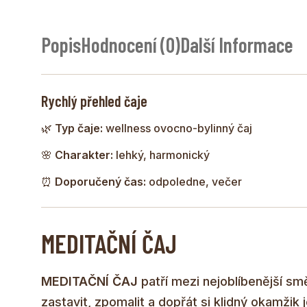
Popis
Hodnocení (0)
Další Informace
Rychlý přehled čaje
🌿
Typ čaje:
wellness ovocno-bylinný čaj
🌸
Charakter:
lehký, harmonický
⏰
Doporučený čas:
odpoledne, večer
MEDITAČNÍ ČAJ
MEDITAČNÍ ČAJ
patří mezi nejoblíbenější sm
zastavit, zpomalit a dopřát si klidný okamži