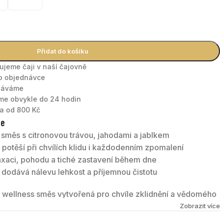
Přidat do košíku
nujeme čaji v naší čajovně
po objednávce
tnáváme
áme obvykle do 24 hodin
a od 800 Kč
te
směs s citronovou trávou, jahodami a jablkem
 potěší při chvílích klidu i každodenním zpomalení
laxaci, pohodu a tiché zastavení během dne
 dodává nálevu lehkost a příjemnou čistotu
 wellness směs vytvořená pro chvíle zklidnění a vědomého
vou svěžest, lehkou ovocnost a květovou eleganci do
Zobrazit více
rý navozuje pocit rovnováhy a klidu.