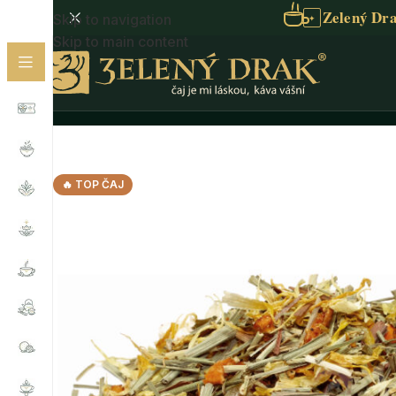
Zelený Dra
Skip to navigation
✦
Skip to main content
Domů
/
Sypaný čaj
/
Bylinný čaj
/
Bylinné směsi
/
MEDITA
🔥 TOP ČAJ