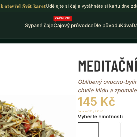
k otevřel Svět karet
Udělejte si čaj a vytáhněte si kartu dne z
ZAČNI ZDE
Sypané čaje
Čajový průvodce
Dle původu
Káva
D
ČNÍ ČAJ • welness čaj
MEDITAČNÍ
Oblíbený ovocno-bylin
chvíle klidu a zpomale
145
Kč
Cena za 100 g:
290
Kč
Vyberte hmotnost