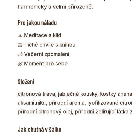
harmonicky a velmi přirozeně.
Pro jakou náladu
🧘 Meditace a klid
📖 Tiché chvíle s knihou
🌙 Večerní zpomalení
🌿 Moment pro sebe
Složení
citronová tráva, jablečné kousky, kostky ananas
aksamitníku, přírodní aroma, lyofilizované citr
přírodní citronový olej, přírodní želírující látk
Jak chutná v šálku