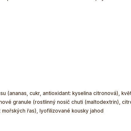
u (ananas, cukr, antioxidant: kyselina citronová), kvě
onové granule (rostlinný nosič chuti (maltodextrin), cit
a z mořských řas), lyofilizované kousky jahod