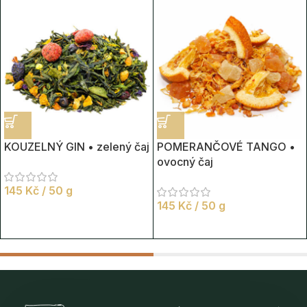
KOUZELNÝ GIN • zelený čaj
POMERANČOVÉ TANGO •
ovocný čaj
145
Kč
/ 50 g
145
Kč
/ 50 g