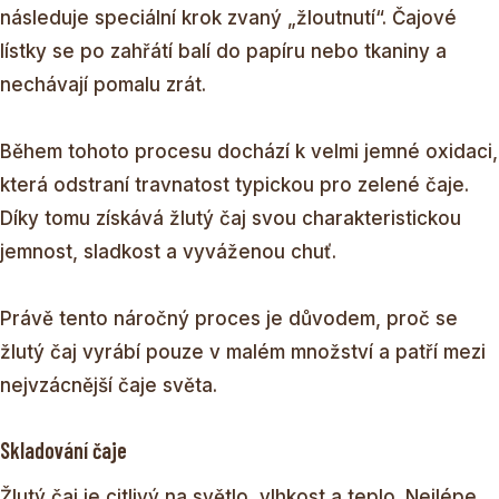
následuje speciální krok zvaný „žloutnutí“. Čajové
lístky se po zahřátí balí do papíru nebo tkaniny a
nechávají pomalu zrát.
Během tohoto procesu dochází k velmi jemné oxidaci,
která odstraní travnatost typickou pro zelené čaje.
Díky tomu získává žlutý čaj svou charakteristickou
jemnost, sladkost a vyváženou chuť.
Právě tento náročný proces je důvodem, proč se
žlutý čaj vyrábí pouze v malém množství a patří mezi
nejvzácnější čaje světa.
Skladování čaje
Žlutý čaj je citlivý na světlo, vlhkost a teplo. Nejlépe