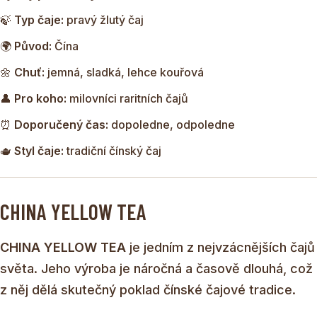
umění.
🍃
Typ čaje:
pravý žlutý čaj
🌍
Původ:
Čína
🌼
Chuť:
jemná, sladká, lehce kouřová
👤
Pro koho:
milovníci raritních čajů
⏰
Doporučený čas:
dopoledne, odpoledne
🫖
Styl čaje:
tradiční čínský čaj
CHINA YELLOW TEA
CHINA YELLOW TEA
je jedním z nejvzácnějších čajů
světa. Jeho výroba je náročná a časově dlouhá, což
z něj dělá skutečný poklad čínské čajové tradice.