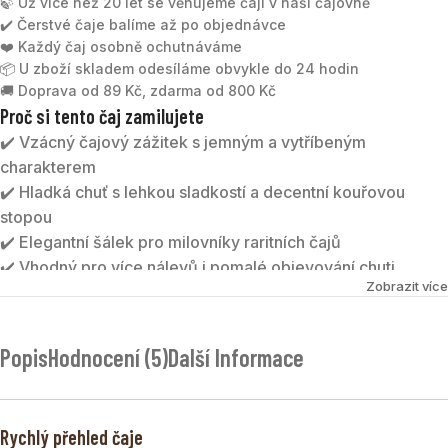
🍃 Už více než 20 let se věnujeme čaji v naší čajovně
✔️ Čerstvé čaje balíme až po objednávce
❤️ Každý čaj osobně ochutnáváme
📦 U zboží skladem odesíláme obvykle do 24 hodin
🚚 Doprava od 89 Kč, zdarma od 800 Kč
Proč si tento čaj zamilujete
✔️ Vzácný čajový zážitek s jemným a vytříbeným
charakterem
✔️ Hladká chuť s lehkou sladkostí a decentní kouřovou
stopou
✔️ Elegantní šálek pro milovníky raritních čajů
✔️ Vhodný pro více nálevů i pomalé objevování chuti
Zobrazit více
CHINA YELLOW TEA
patří mezi nejvzácnější čaje světa.
Díky náročnému způsobu zpracování nabízí jemnější,
Popis
Hodnocení (5)
Další Informace
sladší a vyzrálejší chuť než klasický zelený čaj.
Tento čaj je ideální pro chvíle klidu, kdy si chcete dopřát
výjimečný šálek čaje s dlouhou tradicí čínského čajového
Rychlý přehled čaje