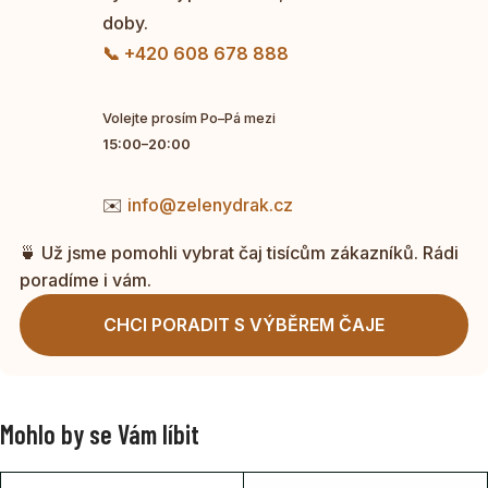
doby.
📞 +420 608 678 888
Volejte prosím Po–Pá mezi
15:00–20:00
✉️
info@zelenydrak.cz
🍵 Už jsme pomohli vybrat čaj tisícům zákazníků. Rádi
poradíme i vám.
CHCI PORADIT S VÝBĚREM ČAJE
Mohlo by se Vám líbit