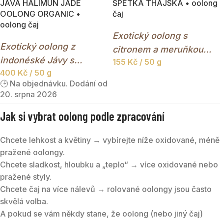
JAVA HALIMUN JADE
ŠPETKA THAJSKA • oolong
OOLONG ORGANIC •
čaj
oolong čaj
Exotický oolong s
Exotický oolong z
citronem a meruňkou
indonéské Jávy s
155
Kč
/ 50 g
inspirovaný chutěmi
400
Kč
/ 50 g
jemnou mléčnou vůní a
jihovýchodní Asie.
🕒 Na objednávku. Dodání od
sladkou chutí.
20. srpna 2026
Jak si vybrat oolong podle zpracování
Chcete lehkost a květiny → vybírejte níže oxidované, méně
pražené oolongy.
Chcete sladkost, hloubku a „teplo“ → více oxidované nebo
pražené styly.
Chcete čaj na více nálevů → rolované oolongy jsou často
skvělá volba.
A pokud se vám někdy stane, že oolong (nebo jiný čaj)