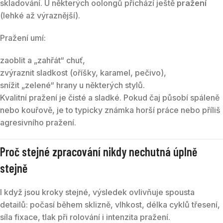
skladování. U některých oolongů přichází ještě
pražení
(lehké až výraznější).
Pražení umí:
zaoblit a „zahřát“ chuť,
zvýraznit sladkost (oříšky, karamel, pečivo),
snížit „zelené“ hrany u některých stylů.
Kvalitní pražení je čisté a sladké. Pokud čaj působí spáleně
nebo kouřově, je to typicky známka horší práce nebo příliš
agresivního pražení.
Proč stejné zpracování nikdy nechutná úplně
stejně
I když jsou kroky stejné, výsledek ovlivňuje spousta
detailů: počasí během sklizně, vlhkost, délka cyklů třesení,
síla fixace, tlak při rolování i intenzita pražení.