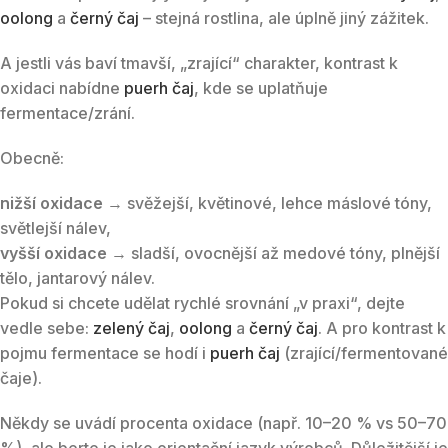
oolong
a
černý čaj
– stejná rostlina, ale úplně jiný zážitek.
A jestli vás baví tmavší, „zrající“ charakter, kontrast k
oxidaci nabídne
puerh čaj
, kde se uplatňuje
fermentace/zrání.
Obecně:
nižší oxidace
→ svěžejší, květinové, lehce máslové tóny,
světlejší nálev,
vyšší oxidace
→ sladší, ovocnější až medové tóny, plnější
tělo, jantarový nálev.
Pokud si chcete udělat rychlé srovnání „v praxi“, dejte
vedle sebe:
zelený čaj
,
oolong
a
černý čaj
. A pro kontrast k
pojmu fermentace se hodí i
puerh čaj
(zrající/fermentované
čaje).
Někdy se uvádí procenta oxidace (např. 10–20 % vs 50–70
%), ale berte je jako orientační jazyk výrobců. Důležitější je