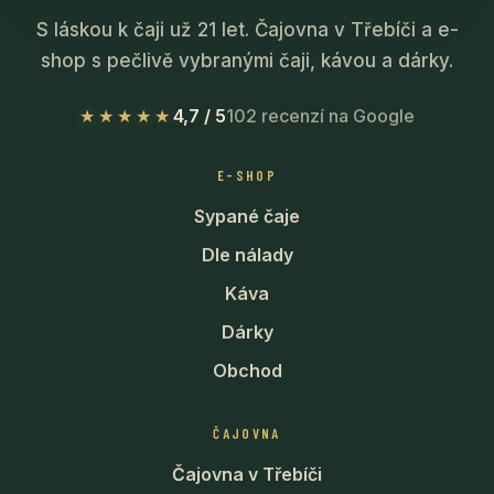
S láskou k čaji už 21 let. Čajovna v Třebíči a e-
shop s pečlivě vybranými čaji, kávou a dárky.
★★★★★
4,7 / 5
102 recenzí na Google
E-SHOP
Sypané čaje
Dle nálady
Káva
Dárky
Obchod
ČAJOVNA
Čajovna v Třebíči