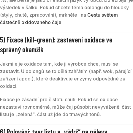
výsledek v šálku. Pokud chcete téma oolongu do hloubky
(styly, chutě, zpracování), mrkněte i na
Cestu světem
částečně oxidovaného čaje
.
5) Fixace (kill-green): zastavení oxidace ve
správný okamžik
Jakmile je oxidace tam, kde ji výrobce chce, musí se
zastavit
. U oolongů se to dělá zahřátím (např. wok, párující
zařízení apod.), které deaktivuje enzymy odpovědné za
oxidaci.
Fixace je zásadní pro čistotu chuti. Pokud se oxidace
nezastaví rovnoměrně, může čaj působit nevyváženě: část
listu je „zelená“, část už jde do tmavých tónů.
6) Rolování: tvar listu a „výdrž“ na nálevy