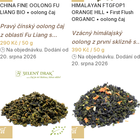
CHINA FINE OOLONG FU
HIMALAYAN FTGFOP1
LIANG BIO • oolong čaj
ORANGE HILL • First Flush
ORGANIC • oolong čaj
Pravý čínský oolong čaj
Vzácný himálajský
z oblasti Fu Liang s
oolong z první sklizně s
290
Kč
/ 50 g
jemnou květinovou chutí
🕒 Na objednávku. Dodání od
390
Kč
/ 50 g
jemnou květinovou chutí,
a světlým nálevem.
20. srpna 2026
🕒 Na objednávku. Dodání od
ořechovým nádechem a
20. srpna 2026
svěží horskou elegancí.