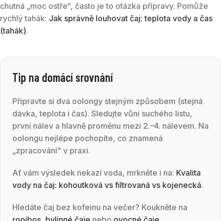
chutná „moc ostře“, často je to otázka přípravy. Pomůže
rychlý tahák:
Jak správně louhovat čaj: teplota vody a čas
(tahák)
.
Tip na domácí srovnání
Připravte si dva oolongy stejným způsobem (stejná
dávka, teplota i čas). Sledujte vůni suchého listu,
první nálev a hlavně proměnu mezi 2.–4. nálevem. Na
oolongu nejlépe pochopíte, co znamená
„zpracování“ v praxi.
Ať vám výsledek nekazí voda, mrkněte i na:
Kvalita
vody na čaj: kohoutková vs filtrovaná vs kojenecká
.
Hledáte čaj bez kofeinu na večer? Koukněte na
rooibos
,
bylinné čaje
nebo
ovocné čaje
.