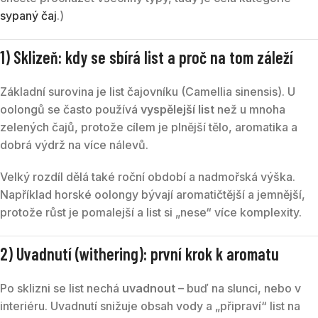
sypaný čaj
.)
1) Sklizeň: kdy se sbírá list a proč na tom záleží
Základní surovina je list čajovníku (Camellia sinensis). U
oolongů se často používá
vyspělejší list
než u mnoha
zelených čajů, protože cílem je plnější tělo, aromatika a
dobrá výdrž na více nálevů.
Velký rozdíl dělá také roční období a nadmořská výška.
Například horské oolongy bývají aromatičtější a jemnější,
protože růst je pomalejší a list si „nese“ více komplexity.
2) Uvadnutí (withering): první krok k aromatu
Po sklizni se list nechá
uvadnout
– buď na slunci, nebo v
interiéru. Uvadnutí snižuje obsah vody a „připraví“ list na