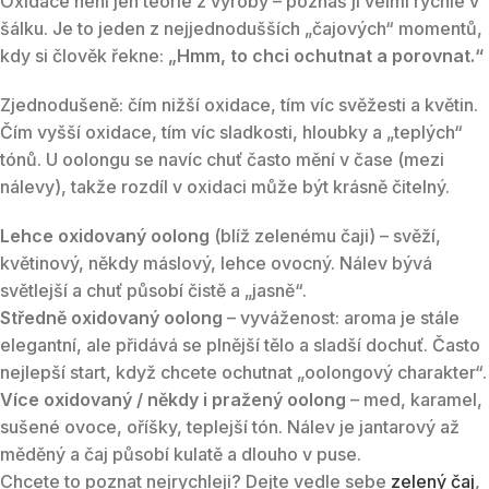
Oxidace není jen teorie z výroby – poznáš ji velmi rychle v
šálku. Je to jeden z nejjednodušších „čajových“ momentů,
kdy si člověk řekne:
„Hmm, to chci ochutnat a porovnat.“
Zjednodušeně: čím nižší oxidace, tím víc svěžesti a květin.
Čím vyšší oxidace, tím víc sladkosti, hloubky a „teplých“
tónů. U oolongu se navíc chuť často mění v čase (mezi
nálevy), takže rozdíl v oxidaci může být krásně čitelný.
Lehce oxidovaný oolong
(blíž zelenému čaji) – svěží,
květinový, někdy máslový, lehce ovocný. Nálev bývá
světlejší a chuť působí čistě a „jasně“.
Středně oxidovaný oolong
– vyváženost: aroma je stále
elegantní, ale přidává se plnější tělo a sladší dochuť. Často
nejlepší start, když chcete ochutnat „oolongový charakter“.
Více oxidovaný / někdy i pražený oolong
– med, karamel,
sušené ovoce, oříšky, teplejší tón. Nálev je jantarový až
měděný a čaj působí kulatě a dlouho v puse.
Chcete to poznat nejrychleji? Dejte vedle sebe
zelený čaj
,