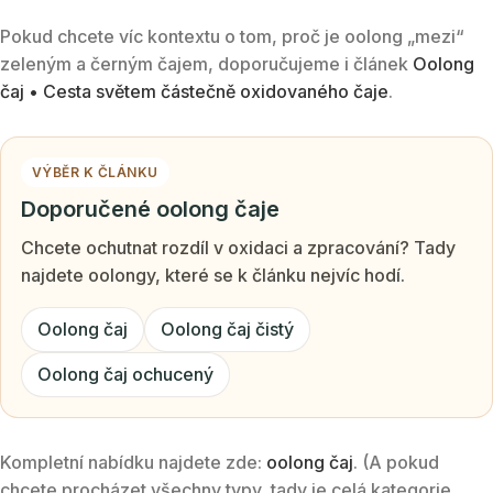
Pokud chcete víc kontextu o tom, proč je oolong „mezi“
zeleným a černým čajem, doporučujeme i článek
Oolong
čaj • Cesta světem částečně oxidovaného čaje
.
VÝBĚR K ČLÁNKU
Doporučené oolong čaje
Chcete ochutnat rozdíl v oxidaci a zpracování? Tady
najdete oolongy, které se k článku nejvíc hodí.
Oolong čaj
Oolong čaj čistý
Oolong čaj ochucený
Kompletní nabídku najdete zde:
oolong čaj
. (A pokud
chcete procházet všechny typy, tady je celá kategorie