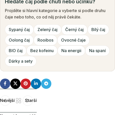
Hledáte čaj podle chuti nebo účinku?
Projděte si hlavní kategorie a vyberte si podle druhu
čaje nebo toho, co od něj právě čekáte.
Sypaný čaj
Zelený čaj
Černý čaj
Bílý čaj
Oolong čaj
Rooibos
Ovocné čaje
BIO čaj
Bez kofeinu
Na energii
Na spaní
Dárky a sety
Novější
Starší