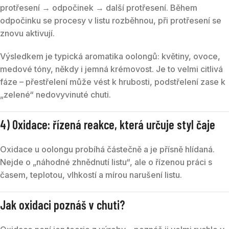
protřesení → odpočinek → další protřesení. Během
odpočinku se procesy v listu rozběhnou, při protřesení se
znovu aktivují.
Výsledkem je typická aromatika oolongů: květiny, ovoce,
medové tóny, někdy i jemná krémovost. Je to velmi citlivá
fáze – přestřelení může vést k hrubosti, podstřelení zase k
„zelené“ nedovyvinuté chuti.
4) Oxidace: řízená reakce, která určuje styl čaje
Oxidace u oolongu probíhá částečně a je přísně hlídaná.
Nejde o „náhodné zhnědnutí listu“, ale o řízenou práci s
časem, teplotou, vlhkostí a mírou narušení listu.
Jak oxidaci poznáš v chuti?