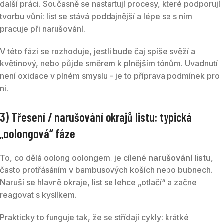
další práci. Současně se nastartují procesy, které podporují
tvorbu vůní: list se stává poddajnější a lépe se s ním
pracuje při narušování.
V této fázi se rozhoduje, jestli bude čaj spíše svěží a
květinový, nebo půjde směrem k plnějším tónům. Uvadnutí
není oxidace v plném smyslu – je to příprava podmínek pro
ni.
3) Třesení / narušování okrajů listu: typická
„oolongová“ fáze
To, co dělá oolong oolongem, je cílené
narušování listu
,
často protřásáním v bambusových koších nebo bubnech.
Naruší se hlavně okraje, list se lehce „otlačí“ a začne
reagovat s kyslíkem.
Prakticky to funguje tak, že se střídají cykly: krátké