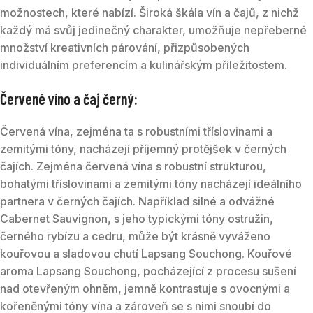
možnostech, které nabízí. Široká škála vín a čajů, z nichž
každý má svůj jedinečný charakter, umožňuje nepřeberné
množství kreativních párování, přizpůsobených
individuálním preferencím a kulinářským příležitostem.
Červené víno a čaj černý:
Červená vína, zejména ta s robustními tříslovinami a
zemitými tóny, nacházejí příjemný protějšek v černých
čajích. Zejména červená vína s robustní strukturou,
bohatými tříslovinami a zemitými tóny nacházejí ideálního
partnera v černých čajích. Například silné a odvážné
Cabernet Sauvignon, s jeho typickými tóny ostružin,
černého rybízu a cedru, může být krásně vyváženo
kouřovou a sladovou chutí Lapsang Souchong. Kouřové
aroma Lapsang Souchong, pocházející z procesu sušení
nad otevřeným ohněm, jemně kontrastuje s ovocnými a
kořeněnými tóny vína a zároveň se s nimi snoubí do