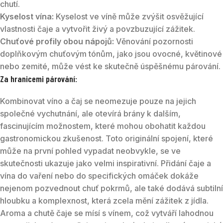
chutí.
Kyselost vína:
Kyselost ve víně může zvýšit osvěžující
vlastnosti čaje a vytvořit živý a povzbuzující zážitek.
Chuťové profily obou nápojů:
Věnování pozornosti
doplňkovým chuťovým tónům, jako jsou ovocné, květinové
nebo zemité, může vést ke skutečně úspěšnému párování.
Za hranicemi párování:
Kombinovat víno a čaj se neomezuje pouze na jejich
společné vychutnání, ale otevírá brány k dalším,
fascinujícím možnostem, které mohou obohatit každou
gastronomickou zkušenost. Toto originální spojení, které
může na první pohled vypadat neobvykle, se ve
skutečnosti ukazuje jako velmi inspirativní. Přidání čaje a
vína do vaření nebo do specifických omáček dokáže
nejenom pozvednout chuť pokrmů, ale také dodává subtilní
hloubku a komplexnost, která zcela mění zážitek z jídla.
Aroma a chutě čaje se mísí s vínem, což vytváří lahodnou