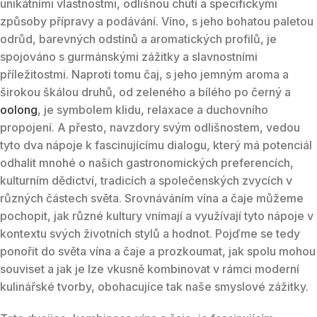
unikátními vlastnostmi, odlišnou chutí a specifickými
způsoby přípravy a podávání. Víno, s jeho bohatou paletou
odrůd, barevných odstínů a aromatických profilů, je
spojováno s gurmánskými zážitky a slavnostními
příležitostmi. Naproti tomu čaj, s jeho jemným aroma a
širokou škálou druhů, od zeleného a bílého po černý a
oolong
, je symbolem klidu, relaxace a duchovního
propojení. A přesto, navzdory svým odlišnostem, vedou
tyto dva nápoje k fascinujícímu dialogu, který má potenciál
odhalit mnohé o našich gastronomických preferencích,
kulturním dědictví, tradicích a společenských zvycích v
různých částech světa. Srovnáváním vína a čaje můžeme
pochopit, jak různé kultury vnímají a využívají tyto nápoje v
kontextu svých životních stylů a hodnot. Pojďme se tedy
ponořit do světa vína a čaje a prozkoumat, jak spolu mohou
souviset a jak je lze vkusně kombinovat v rámci moderní
kulinářské tvorby, obohacujíce tak naše smyslové zážitky.