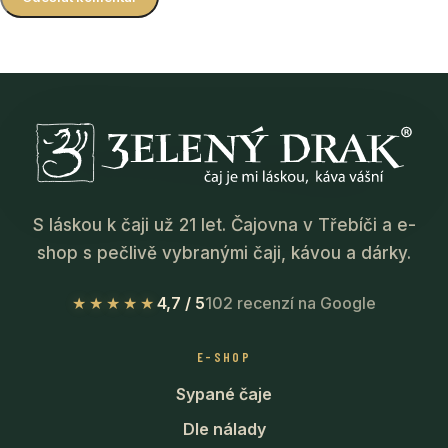
S láskou k čaji už 21 let. Čajovna v Třebíči a e-
shop s pečlivě vybranými čaji, kávou a dárky.
★★★★★
4,7 / 5
102 recenzí na Google
E-SHOP
Sypané čaje
Dle nálady