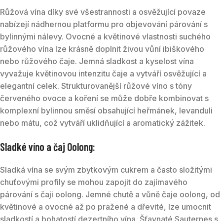
Růžová vína díky své všestrannosti a osvěžující povaze
nabízejí nádhernou platformu pro objevování párování s
bylinnými nálevy. Ovocné a květinové vlastnosti suchého
růžového vína lze krásně doplnit živou vůní ibiškového
nebo růžového čaje. Jemná sladkost a kyselost vína
vyvažuje květinovou intenzitu čaje a vytváří osvěžující a
elegantní celek. Strukturovanější růžové víno s tóny
červeného ovoce a koření se může dobře kombinovat s
komplexní bylinnou směsí obsahující heřmánek, levanduli
nebo mátu, což vytváří uklidňující a aromatický zážitek.
Sladké víno a čaj Oolong:
Sladká vína se svým zbytkovým cukrem a často složitými
chuťovými profily se mohou zapojit do zajímavého
párování s čaji oolong. Jemné chutě a vůně čaje oolong, od
květinové a ovocné až po pražené a dřevité, lze umocnit
sladkostí a bohatostí dezertního vína. Šťavnaté Sauternes s