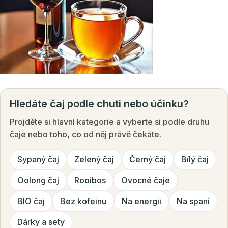
Hledáte čaj podle chuti nebo účinku?
Projděte si hlavní kategorie a vyberte si podle druhu
čaje nebo toho, co od něj právě čekáte.
Sypaný čaj
Zelený čaj
Černý čaj
Bílý čaj
Oolong čaj
Rooibos
Ovocné čaje
BIO čaj
Bez kofeinu
Na energii
Na spaní
Dárky a sety