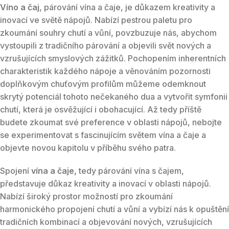
Víno a čaj
, párování vína a čaje, je důkazem kreativity a
inovací ve světě nápojů. Nabízí pestrou paletu pro
zkoumání souhry chutí a vůní, povzbuzuje nás, abychom
vystoupili z tradičního párování a objevili svět nových a
vzrušujících smyslových zážitků. Pochopením inherentních
charakteristik každého nápoje a věnováním pozornosti
doplňkovým chuťovým profilům můžeme odemknout
skrytý potenciál tohoto nečekaného dua a vytvořit symfonii
chutí, která je osvěžující i obohacující. Až tedy příště
budete zkoumat své preference v oblasti nápojů, nebojte
se experimentovat s fascinujícím světem vína a čaje a
objevte novou kapitolu v příběhu svého patra.
Spojení
vína a čaje,
tedy párování vína s čajem,
představuje důkaz kreativity a inovací v oblasti nápojů.
Nabízí široký prostor možností pro zkoumání
harmonického propojení chutí a vůní a vybízí nás k opuštění
tradičních kombinací a objevování nových, vzrušujících