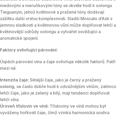
medovými a meruňkovými tóny se skvěle hodí k oolongu
Tieguanyin, jehož květinové a pražené tóny dodávají
zážitku další vrstvu komplexnosti. Sladší Moscato d’Asti s
jemnou sladkostí a květinovou vůní může doplňovat lehčí a
květinovější odrůdy oolongu a vytvářet osvěžující a
aromatické spojení.
Faktory ovlivňující párování:
Úspěch párování vína a čaje ovlivňuje několik faktorů. Patří
mezi ně:
Intenzita čaje:
Silnější čaje, jako je černý a pražený
oolong
, se často dobře hodí k odvážnějším vínům, zatímco
lehčí čaje, jako je zelený a bílý, mají tendenci doplňovat
lehčí vína.
Úroveň tříslovin ve víně:
Třísloviny ve víně mohou být
vyváženy hořkostí čaje, čímž vzniká harmonická souhra