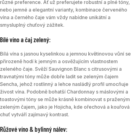
různé preference. Ať už preferujete robustní a plné tóny,
nebo jemné a elegantní varianty, kombinace červeného
vína a černého čaje vám vždy nabídne unikátní a
smysluplný chuťový zážitek.
Bílé víno a čaj zelený:
Bílá vína s jasnou kyselinkou a jemnou květinovou vůní se
přirozeně hodí k jemným a osvěžujícím vlastnostem
zeleného čaje. Svěží Sauvignon Blanc s citrusovými a
travnatými tóny může dobře ladit se zeleným čajem
Sencha, jehož rostlinný a lehce nasládlý profil umocňuje
živost vína. Podobně bohatší Chardonnay s máslovými a
toastovými tóny se může krásně kombinovat s praženým
zeleným čajem, jako je Hojicha, kde ořechová a kouřová
chuť vytváří zajímavý kontrast.
Růžové víno & bylinný nálev: