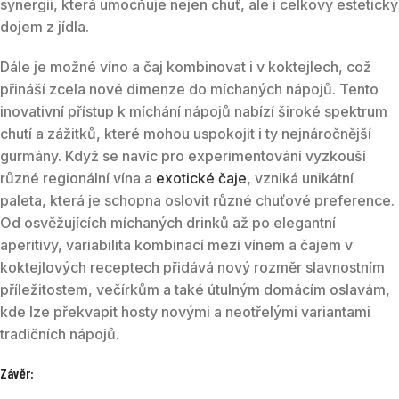
synergii, která umocňuje nejen chuť, ale i celkový estetický
dojem z jídla.
Dále je možné víno a čaj kombinovat i v koktejlech, což
přináší zcela nové dimenze do míchaných nápojů. Tento
inovativní přístup k míchání nápojů nabízí široké spektrum
chutí a zážitků, které mohou uspokojit i ty nejnáročnější
gurmány. Když se navíc pro experimentování vyzkouší
různé regionální vína a
exotické čaje
, vzniká unikátní
paleta, která je schopna oslovit různé chuťové preference.
Od osvěžujících míchaných drinků až po elegantní
aperitivy, variabilita kombinací mezi vínem a čajem v
koktejlových receptech přidává nový rozměr slavnostním
příležitostem, večírkům a také útulným domácím oslavám,
kde lze překvapit hosty novými a neotřelými variantami
tradičních nápojů.
Závěr: