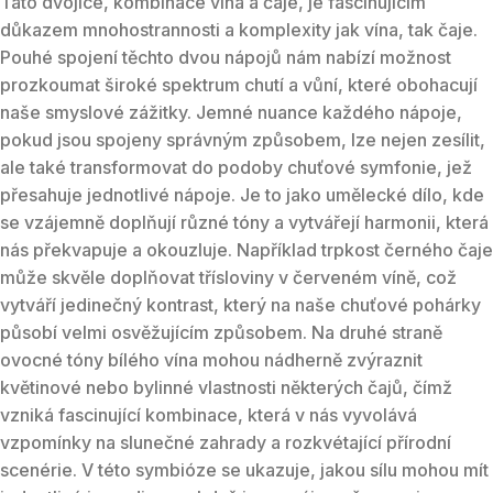
Tato dvojice, kombinace vína a čaje, je fascinujícím
důkazem mnohostrannosti a komplexity jak vína, tak čaje.
Pouhé spojení těchto dvou nápojů nám nabízí možnost
prozkoumat široké spektrum chutí a vůní, které obohacují
naše smyslové zážitky. Jemné nuance každého nápoje,
pokud jsou spojeny správným způsobem, lze nejen zesílit,
ale také transformovat do podoby chuťové symfonie, jež
přesahuje jednotlivé nápoje. Je to jako umělecké dílo, kde
se vzájemně doplňují různé tóny a vytvářejí harmonii, která
nás překvapuje a okouzluje. Například trpkost černého čaje
může skvěle doplňovat třísloviny v červeném víně, což
vytváří jedinečný kontrast, který na naše chuťové pohárky
působí velmi osvěžujícím způsobem. Na druhé straně
ovocné tóny bílého vína mohou nádherně zvýraznit
květinové nebo bylinné vlastnosti některých čajů, čímž
vzniká fascinující kombinace, která v nás vyvolává
vzpomínky na slunečné zahrady a rozkvétající přírodní
scenérie. V této symbióze se ukazuje, jakou sílu mohou mít