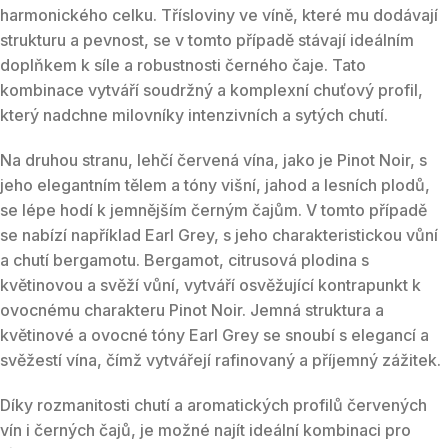
harmonického celku. Třísloviny ve víně, které mu dodávají
strukturu a pevnost, se v tomto případě stávají ideálním
doplňkem k síle a robustnosti černého čaje. Tato
kombinace vytváří soudržný a komplexní chuťový profil,
který nadchne milovníky intenzivních a sytých chutí.
Na druhou stranu, lehčí červená vína, jako je Pinot Noir, s
jeho elegantním tělem a tóny višní, jahod a lesních plodů,
se lépe hodí k jemnějším černým čajům. V tomto případě
se nabízí například Earl Grey, s jeho charakteristickou vůní
a chutí bergamotu. Bergamot, citrusová plodina s
květinovou a svěží vůní, vytváří osvěžující kontrapunkt k
ovocnému charakteru Pinot Noir. Jemná struktura a
květinové a ovocné tóny Earl Grey se snoubí s elegancí a
svěžestí vína, čímž vytvářejí rafinovaný a příjemný zážitek.
Díky rozmanitosti chutí a aromatických profilů červených
vín i černých čajů, je možné najít ideální kombinaci pro