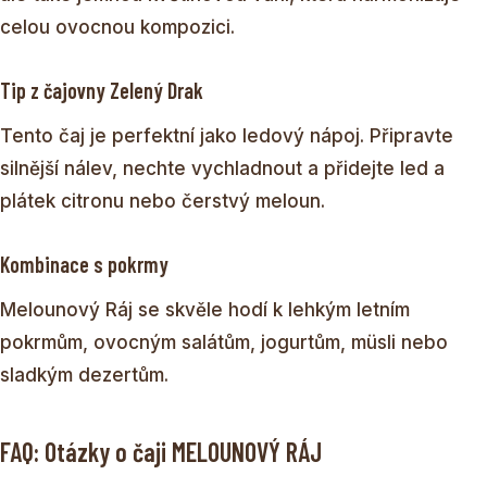
celou ovocnou kompozici.
Tip z čajovny Zelený Drak
Tento čaj je perfektní jako ledový nápoj. Připravte
silnější nálev, nechte vychladnout a přidejte led a
plátek citronu nebo čerstvý meloun.
Kombinace s pokrmy
Melounový Ráj se skvěle hodí k lehkým letním
pokrmům, ovocným salátům, jogurtům, müsli nebo
sladkým dezertům.
FAQ: Otázky o čaji MELOUNOVÝ RÁJ