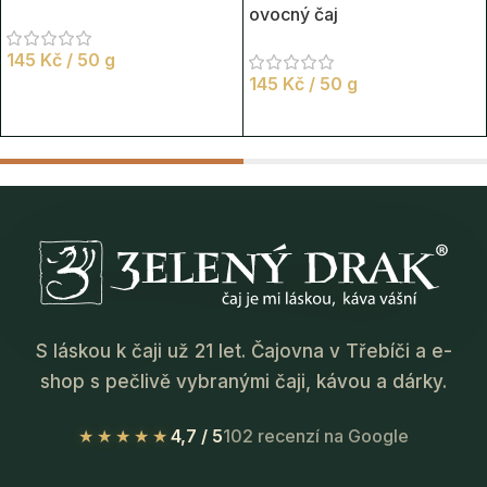
ovocný čaj
145
Kč
/ 50 g
145
Kč
/ 50 g
S láskou k čaji už 21 let. Čajovna v Třebíči a e-
shop s pečlivě vybranými čaji, kávou a dárky.
★★★★★
4,7 / 5
102 recenzí na Google