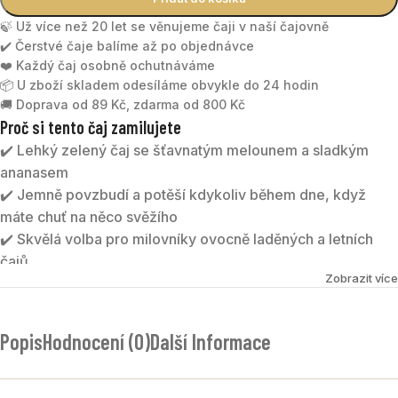
🍃 Už více než 20 let se věnujeme čaji v naší čajovně
✔️ Čerstvé čaje balíme až po objednávce
❤️ Každý čaj osobně ochutnáváme
📦 U zboží skladem odesíláme obvykle do 24 hodin
🚚 Doprava od 89 Kč, zdarma od 800 Kč
Proč si tento čaj zamilujete
✔️ Lehký zelený čaj se šťavnatým melounem a sladkým
ananasem
✔️ Jemně povzbudí a potěší kdykoliv během dne, když
máte chuť na něco svěžího
✔️ Skvělá volba pro milovníky ovocně laděných a letních
čajů
Zobrazit více
✔️ Výborně chutná teplý i jako osvěžující ledový čaj
MELOUNOVÝ RÁJ
je zelený ochucený čaj inspirovaný
Popis
Hodnocení (0)
Další Informace
létem, sluncem a sladkou chutí zralého melounu.
Kombinace kvalitního zeleného čaje Sencha, šťavnatého
ananasu a melounu vytváří nápoj, který dokáže osvěžit i