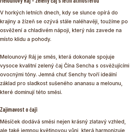
Melounový Ráj – zelený čaj s letní atmosférou
V horkých letních dnech, kdy se slunce opírá do
krajiny a žízeň se ozývá stále naléhavěji, toužíme po
osvěžení a chladivém nápoji, který nás zavede na
místo klidu a pohody.
Melounový Ráj je směs, která dokonale spojuje
vysoce kvalitní zelený čaj Čína Sencha s osvěžujícími
ovocnými tóny. Jemná chuť Senchy tvoří ideální
základ pro sladkost sušeného ananasu a melounu,
které dominují této směsi.
Zajímavost o čaji
Měsíček dodává směsi nejen krásný zlatavý vzhled,
ale také jemnou květinovou vůni, která harmonizuje