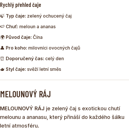
Rychlý přehled čaje
během nejteplejších dní.
🍃
Typ čaje:
zelený ochucený čaj
Letní dny volají po osvěžení a co je lepšího než vychutnat si
sklenici ledového nápoje s lahodnou chutí melounu?
🍉
Chuť:
meloun a ananas
Melounový Ráj od Zeleného Draka přináší tuto letní radost
🌍
Původ čaje:
Čína
do každého šálku v podobě zeleného čaje s jemnou,
ovocnou chutí.
👤
Pro koho:
milovníci ovocných čajů
⏰
Doporučený čas:
celý den
🫖
Styl čaje:
svěží letní směs
MELOUNOVÝ RÁJ
MELOUNOVÝ RÁJ
je zelený čaj s exotickou chutí
melounu a ananasu, který přináší do každého šálku
letní atmosféru.