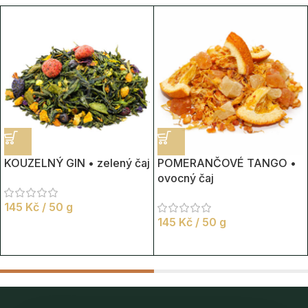
KOUZELNÝ GIN • zelený čaj
POMERANČOVÉ TANGO •
ovocný čaj
145
Kč
/ 50 g
145
Kč
/ 50 g