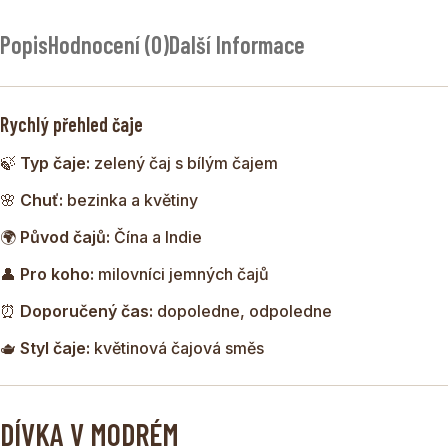
DÍVKA V MODRÉM
je jemný a elegantní čaj, který spojuje
Popis
Hodnocení (0)
Další Informace
kvalitní zelené čaje z Číny a Indie s ušlechtilým bílým čajem
Pai Mu Tan. Celou směs doplňuje svěží bezinka, modrá
chrpa a lehký květinový nádech jasmínu.
Rychlý přehled čaje
Výsledkem je harmonická čajová kompozice s jemnou
🍃
Typ čaje:
zelený čaj s bílým čajem
svěžestí, která potěší všechny milovníky lehkých a
květinových čajů.
🌸
Chuť:
bezinka a květiny
🌍
Původ čajů:
Čína a Indie
👤
Pro koho:
milovníci jemných čajů
⏰
Doporučený čas:
dopoledne, odpoledne
🫖
Styl čaje:
květinová čajová směs
DÍVKA V MODRÉM