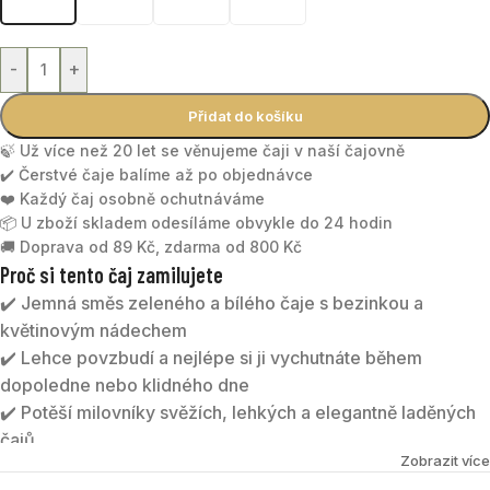
-
+
Přidat do košíku
🍃 Už více než 20 let se věnujeme čaji v naší čajovně
✔️ Čerstvé čaje balíme až po objednávce
❤️ Každý čaj osobně ochutnáváme
📦 U zboží skladem odesíláme obvykle do 24 hodin
🚚 Doprava od 89 Kč, zdarma od 800 Kč
Proč si tento čaj zamilujete
✔️ Jemná směs zeleného a bílého čaje s bezinkou a
květinovým nádechem
✔️ Lehce povzbudí a nejlépe si ji vychutnáte během
dopoledne nebo klidného dne
✔️ Potěší milovníky svěžích, lehkých a elegantně laděných
čajů
Zobrazit více
✔️ Skvěle chutná teplá i jako jemný ledový čaj