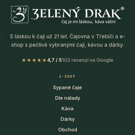
S láskou k čaji už 21 let. Čajovna v Třebíči a e-
shop s pečlivě vybranými čaji, kávou a dárky.
★★★★★
4,7 / 5
102 recenzí na Google
E-SHOP
Sypané čaje
Dle nálady
Káva
Dárky
Obchod