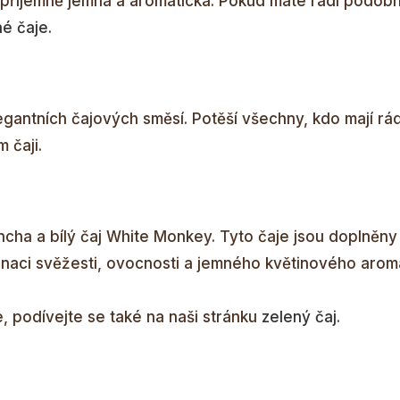
 příjemně jemná a aromatická. Pokud máte rádi podobn
é čaje
.
legantních čajových směsí. Potěší všechny, kdo mají rá
 čaji.
encha a bílý čaj White Monkey. Tyto čaje jsou doplněny
binaci svěžesti, ovocnosti a jemného květinového arom
, podívejte se také na naši stránku
zelený čaj
.