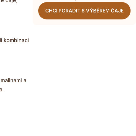
é čaje,
CHCI PORADIT S VÝBĚREM ČAJE
di kombinaci
 malinami a
a.