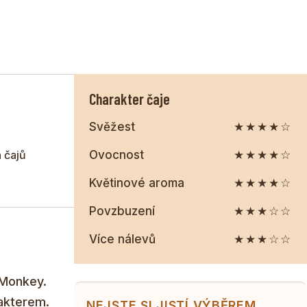
Charakter čaje
Svěžest
★★★★☆
 čajů
Ovocnost
★★★★☆
Květinové aroma
★★★★☆
Povzbuzení
★★★☆☆
Více nálevů
★★★☆☆
 Monkey.
rakterem.
NEJSTE SI JISTÍ VÝBĚREM