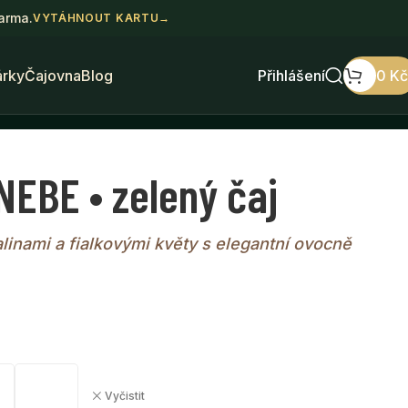
darma.
VYTÁHNOUT KARTU
→
árky
Čajovna
Blog
Přihlášení
0
Kč
EBE • zelený čaj
linami a fialkovými květy s elegantní ovocně
Vyčistit