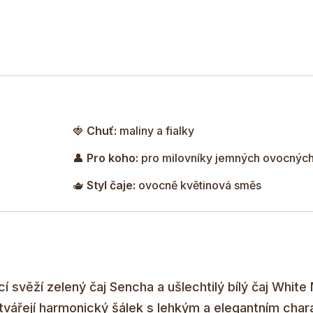
🍓
Chuť:
maliny a fialky
👤
Pro koho:
pro milovníky jemných ovocných
🫖
Styl čaje:
ovocně květinová směs
í svěží zelený čaj Sencha a ušlechtilý bílý čaj White
tvářejí harmonický šálek s lehkým a elegantním cha