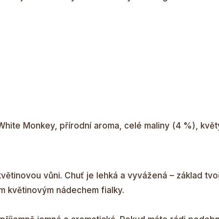
White Monkey, přírodní aroma, celé maliny (4 %), květy
ětinovou vůni. Chuť je lehká a vyvážená – základ tvoř
ním květinovým nádechem fialky.