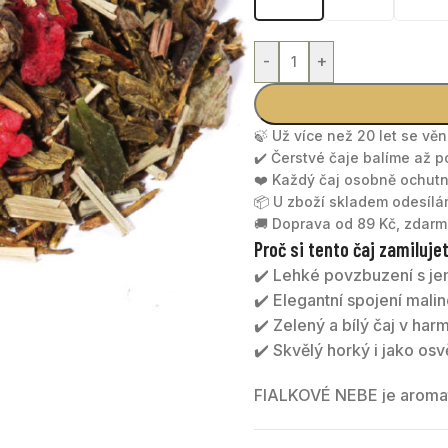
-
+
🍃 Už více než 20 let se vě
✔️ Čerstvé čaje balíme až 
❤️ Každý čaj osobně ochu
📦 U zboží skladem odesíl
🚚 Doprava od 89 Kč, zdarm
Proč si tento čaj zamiluje
✔️ Lehké povzbuzení s j
✔️ Elegantní spojení mali
✔️ Zelený a bílý čaj v ha
✔️ Skvělý horký i jako osv
FIALKOVÉ NEBE je aromat
Monkey doplněná malinami 
jemnou ovocností malin 