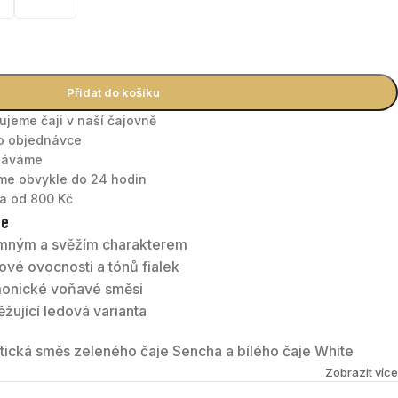
Přidat do košíku
nujeme čaji v naší čajovně
po objednávce
tnáváme
áme obvykle do 24 hodin
a od 800 Kč
te
emným a svěžím charakterem
nové ovocnosti a tónů fialek
rmonické voňavé směsi
ěžující ledová varianta
ická směs zeleného čaje Sencha a bílého čaje White
a květy fialky. V šálku se propojuje svěží zelený čaj s
Zobrazit více
a lehkým květinovým tónem.