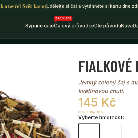
k otevřel Svět karet
Udělejte si čaj a vytáhněte si kartu dne z
ZAČNI ZDE
Sypané čaje
Čajový průvodce
Dle původu
Káva
D
FIALKOVÉ NEBE • zelený čaj
FIALKOVÉ N
Jemný zelený čaj s ma
květinovou chutí.
145
Kč
Cena za 100 g:
290
Kč
Vyberte hmotnost