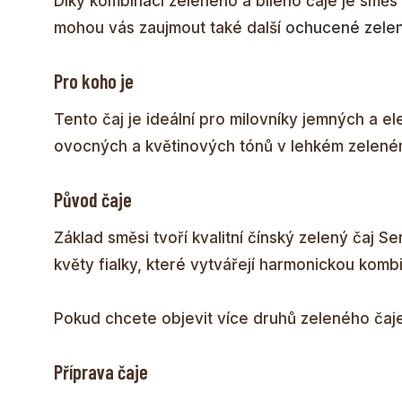
Díky kombinaci zeleného a bílého čaje je směs
mohou vás zaujmout také další
ochucené zelen
Pro koho je
Tento čaj je ideální pro milovníky jemných a e
ovocných a květinových tónů v lehkém zeleném
Původ čaje
Základ směsi tvoří kvalitní čínský zelený čaj S
květy fialky, které vytvářejí harmonickou kom
Pokud chcete objevit více druhů zeleného čaje
Příprava čaje