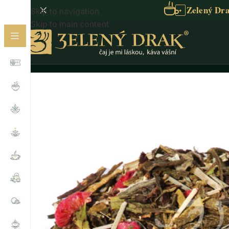
Zelený Dra
Skip to navigation
✦
Skip to main content
Domů
/
Sypaný čaj
/
Zelený čaj
/
Zelený čaj ochucený
/