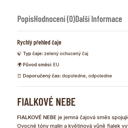
Popis
Hodnocení (0)
Další Informace
Rychlý přehled čaje
🍃
Typ čaje:
zelený ochucený čaj
🌍
Původ směsi:
EU
⏰
Doporučený čas:
dopoledne, odpoledne
FIALKOVÉ NEBE
FIALKOVÉ NEBE
je jemná čajová směs spojujíc
Ovocné tóny malin a květinová vůně fialek vy