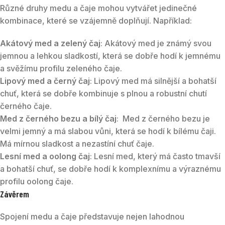
Různé druhy medu a čaje mohou vytvářet jedinečné
kombinace, které se vzájemně doplňují. Například:
Akátový med a zelený čaj
: Akátový med je známý svou
jemnou a lehkou sladkostí, která se dobře hodí k jemnému
a svěžímu profilu zeleného čaje.
Lipový med a černý čaj
: Lipový med má silnější a bohatší
chuť, která se dobře kombinuje s plnou a robustní chutí
černého čaje.
Med z černého bezu a bílý čaj
: Med z černého bezu je
velmi jemný a má slabou vůni, která se hodí k bílému čaji.
Má mírnou sladkost a nezastíní chuť čaje.
Lesní med a oolong čaj
: Lesní med, který má často tmavší
a bohatší chuť, se dobře hodí k komplexnímu a výraznému
profilu oolong čaje.
Závěrem
Spojení medu a čaje představuje nejen lahodnou