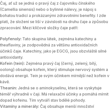
Čaj, ať už se jedná o pravý čaj z čajovníku čínského
(Camellia sinensis) nebo o bylinné nálevy, je nápoj s
bohatou tradicí a prokázanými zdravotními benefity. I zde
platí, že složení se liší v závislosti na druhu čaje a způsobu
zpracování. Mezi klíčové složky čaje patří:
Polyfenoly:
Tato skupina látek, zejména katechiny a
theaflaviny, je zodpovědná za většinu antioxidačních
účinků čaje. Katechiny, jako je EGCG, jsou obzvláště silné
antioxidanty.
Kofein (tein):
Zejména pravý čaj (černý, zelený, bílý,
oolong) obsahuje kofein, který stimuluje nervový systém a
dodává energii. Tein je svým účinkem mírnější než kofein v
kávě.
Theanin:
Jedná se o aminokyselinu, která se vyskytuje
téměř výhradně v čaji. Má relaxační účinky a pomáhá mírnit
dopad kofeinu. Tím vytváří stav bdělé pohody.
Vitamíny a minerály:
Čaj obsahuje menší množství