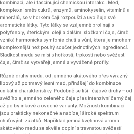
kombinaci, ale i fascinující chemickou interakci. Med,
komplexní směs cukrů, enzymů, aminokyselin, vitamínů a
minerálů, se v horkém čaji rozpouští a uvolňuje své
aromatické látky. Tyto látky se vzájemně prolínají s
polyfenoly, éterickými oleji a dalšími složkami čaje, čímž
vzniká harmonická symfonie chutí a vůní, která je mnohem
komplexnější než pouhý součet jednotlivých ingrediencí.
Sladkost medu se mísí s hořkostí, trpkostí nebo svěžestí
čaje, čímž se vytvářejí jemné a vyvážené profily.
Různé druhy medu, od jemného akátového přes výrazný
lipový až po tmavý lesní med, přinášejí do kombinace
unikátní charakteristiky. Podobně se liší i čajové druhy – od
svěžího a jemného zeleného čaje přes intenzivní černý čaj
až po bylinkové a ovocné varianty. Možnosti kombinací
jsou prakticky nekonečné a nabízejí široké spektrum
chuťových zážitků. Například jemná květinová aroma
akátového medu se skvěle doplní s travnatou svěžestí