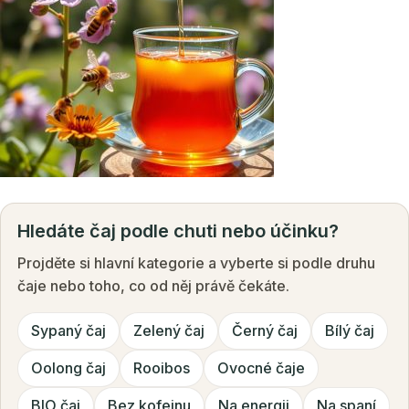
Hledáte čaj podle chuti nebo účinku?
Projděte si hlavní kategorie a vyberte si podle druhu
čaje nebo toho, co od něj právě čekáte.
Sypaný čaj
Zelený čaj
Černý čaj
Bílý čaj
Oolong čaj
Rooibos
Ovocné čaje
BIO čaj
Bez kofeinu
Na energii
Na spaní