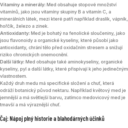
Vitamíny a minerály:
Med obsahuje stopové množství
vitamínů, jako jsou vitamíny skupiny B a vitamín C, a
minerálních látek, mezi které patří například draslík, vápník,
hořčík, železo a zinek.
Antioxidanty:
Med je bohatý na fenolické sloučeniny, jako
jsou flavonoidy a organické kyseliny, které působí jako
antioxidanty, chrání tělo před oxidačním stresem a snižují
riziko chronických onemocnění.
Další látky:
Med obsahuje také aminokyseliny, organické
kyseliny, pyl a další látky, které přispívají k jeho jedinečným
vlastnostem.
Každý druh medu má specifické složení a chuť, která
odráží botanický původ nektaru. Například květový med je
jemnější a má světlejší barvu, zatímco medovicový med je
tmavší a má výraznější chuť.
Čaj
: Nápoj plný historie a blahodárných účinků