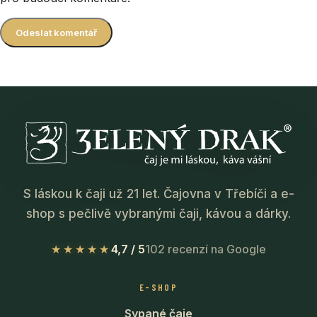
S láskou k čaji už 21 let. Čajovna v Třebíči a e-
shop s pečlivě vybranými čaji, kávou a dárky.
★★★★★
4,7 / 5
102 recenzí na Google
E-SHOP
Sypané čaje