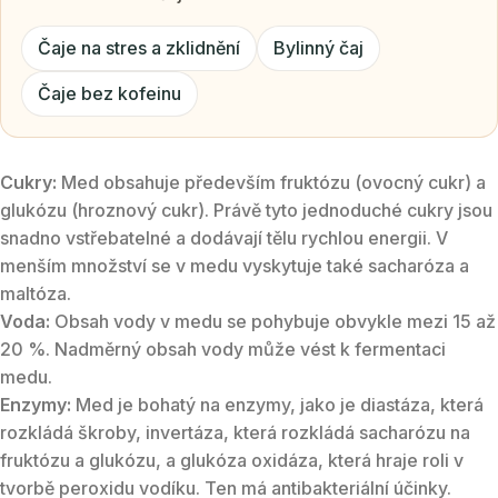
Čaje na stres a zklidnění
Bylinný čaj
Čaje bez kofeinu
Cukry:
Med obsahuje především fruktózu (ovocný cukr) a
glukózu (hroznový cukr). Právě tyto jednoduché cukry jsou
snadno vstřebatelné a dodávají tělu rychlou energii. V
menším množství se v medu vyskytuje také sacharóza a
maltóza.
Voda:
Obsah vody v medu se pohybuje obvykle mezi 15 až
20 %. Nadměrný obsah vody může vést k fermentaci
medu.
Enzymy:
Med je bohatý na enzymy, jako je diastáza, která
rozkládá škroby, invertáza, která rozkládá sacharózu na
fruktózu a glukózu, a glukóza oxidáza, která hraje roli v
tvorbě peroxidu vodíku. Ten má antibakteriální účinky.