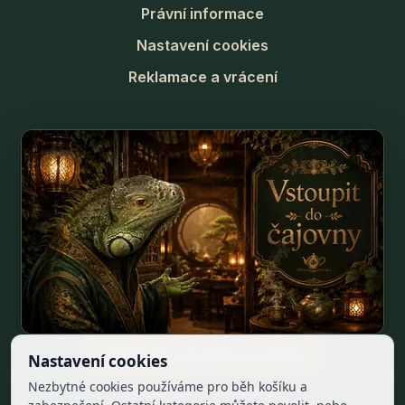
Právní informace
Nastavení cookies
Reklamace a vrácení
Odstoupit od smlouvy online
Nastavení cookies
Nezbytné cookies používáme pro běh košíku a
Facebook
Instagram