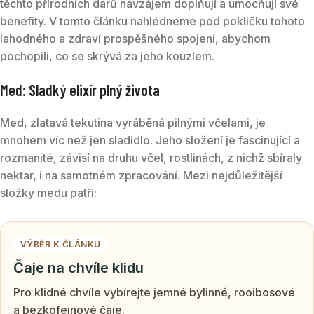
těchto přírodních darů navzájem doplňují a umocňují své
benefity. V tomto článku nahlédneme pod pokličku tohoto
lahodného a zdraví prospěšného spojení, abychom
pochopili, co se skrývá za jeho kouzlem.
Med: Sladký elixír plný života
Med, zlatavá tekutina vyráběná pilnými včelami, je
mnohem víc než jen sladidlo. Jeho složení je fascinující a
rozmanité, závisí na druhu včel, rostlinách, z nichž sbíraly
nektar, i na samotném zpracování. Mezi nejdůležitější
složky medu patří:
VÝBĚR K ČLÁNKU
Čaje na chvíle klidu
Pro klidné chvíle vybírejte jemné bylinné, rooibosové
a bezkofeinové čaje.