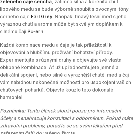
zeleného čaje sencha
, zatímco silná a kořenitá chuť
lipového medu se bude výborně snoubit s ovocnými tóny
černého čaje
Earl Grey
. Naopak, tmavý lesní med s jeho
výraznou chutí a aroma může být skvělým doplňkem k
silnému čaji
Pu-erh
.
Každá kombinace medu a čaje je tak příležitostí k
objevování a hlubšímu prožívání bohatství přírody.
Experimentujte s různými druhy a objevujte své vlastní
oblíbené kombinace. Ať už upřednostňujete jemné a
delikátní spojení, nebo silné a výraznější chutě, med a čaj
vám nabídnou nekonečné možnosti pro uspokojení vašich
chuťových pohárků. Objevte kouzlo této dokonalé
harmonie!
Poznámka:
Tento článek slouží pouze pro informační
účely a nenahrazuje konzultaci s odborníkem. Pokud máte
zdravotní problémy, poraďte se se svým lékařem před
zařazením čajů do vašeho života.