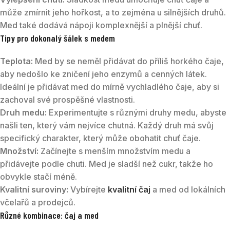
může zmírnit jeho hořkost, a to zejména u silnějších druhů.
Med také dodává nápoji komplexnější a plnější chuť.
Tipy pro dokonalý šálek s medem
Teplota:
Med by se neměl přidávat do příliš horkého čaje,
aby nedošlo ke zničení jeho enzymů a cenných látek.
Ideální je přidávat med do mírně vychladlého čaje, aby si
zachoval své prospěšné vlastnosti.
Druh medu:
Experimentujte s různými druhy medu, abyste
našli ten, který vám nejvíce chutná. Každý druh má svůj
specifický charakter, který může obohatit chuť čaje.
Množství:
Začínejte s menším množstvím medu a
přidávejte podle chuti. Med je sladší než cukr, takže ho
obvykle stačí méně.
Kvalitní suroviny:
Vybírejte
kvalitní čaj
a med od lokálních
včelařů a prodejců.
Různé kombinace: čaj a med