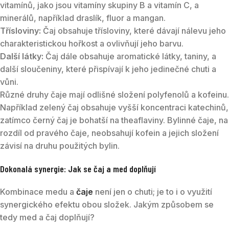
vitamínů, jako jsou vitamíny skupiny B a vitamín C, a
minerálů, například draslík, fluor a mangan.
Třísloviny:
Čaj obsahuje třísloviny, které dávají nálevu jeho
charakteristickou hořkost a ovlivňují jeho barvu.
Další látky:
Čaj dále obsahuje aromatické látky, taniny, a
další sloučeniny, které přispívají k jeho jedinečné chuti a
vůni.
Různé druhy čaje mají odlišné složení polyfenolů a kofeinu.
Například zelený čaj obsahuje vyšší koncentraci katechinů,
zatímco černý čaj je bohatší na theaflaviny. Bylinné čaje, na
rozdíl od pravého čaje, neobsahují kofein a jejich složení
závisí na druhu použitých bylin.
Dokonalá synergie: Jak se čaj a med doplňují
Kombinace medu a
čaje
není jen o chuti; je to i o využití
synergického efektu obou složek. Jakým způsobem se
tedy med a čaj doplňují?