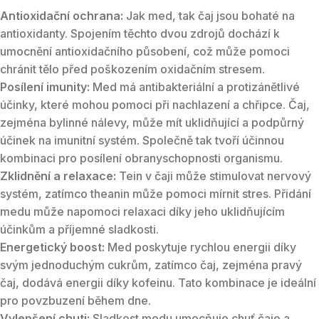
Antioxidační ochrana:
Jak med, tak čaj jsou bohaté na
antioxidanty. Spojením těchto dvou zdrojů dochází k
umocnění antioxidačního působení, což může pomoci
chránit tělo před poškozením oxidačním stresem.
Posílení imunity:
Med má antibakteriální a protizánětlivé
účinky, které mohou pomoci při nachlazení a chřipce. Čaj,
zejména bylinné nálevy, může mít uklidňující a podpůrný
účinek na imunitní systém. Společně tak tvoří účinnou
kombinaci pro posílení obranyschopnosti organismu.
Zklidnění a relaxace:
Tein v čaji může stimulovat nervový
systém, zatímco theanin může pomoci mírnit stres. Přidání
medu může napomoci relaxaci díky jeho uklidňujícím
účinkům a příjemné sladkosti.
Energetický boost:
Med poskytuje rychlou energii díky
svým jednoduchým cukrům, zatímco čaj, zejména pravý
čaj, dodává energii díky kofeinu. Tato kombinace je ideální
pro povzbuzení během dne.
Vylepšení chuti:
Sladkost medu umocňuje chuť čaje a