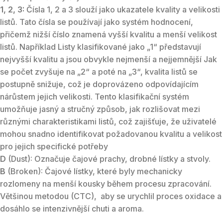
1, 2, 3:
Čísla 1, 2 a 3 slouží jako ukazatele kvality a velikosti
listů. Tato čísla se používají jako systém hodnocení,
přičemž nižší číslo znamená vyšší kvalitu a menší velikost
listů. Například Listy klasifikované jako „1“ představují
nejvyšší kvalitu a jsou obvykle nejmenší a nejjemnější Jak
se počet zvyšuje na „2“ a poté na „3“, kvalita listů se
postupně snižuje, což je doprovázeno odpovídajícím
nárůstem jejich velikosti. Tento klasifikační systém
umožňuje jasný a stručný způsob, jak rozlišovat mezi
různými charakteristikami listů, což zajišťuje, že uživatelé
mohou snadno identifikovat požadovanou kvalitu a velikost
pro jejich specifické potřeby
D
(Dust): Označuje čajové prachy, drobné lístky a stvoly.
B
(Broken): Čajové lístky, které byly mechanicky
rozlomeny na menší kousky během procesu zpracování.
Většinou metodou (CTC), aby se urychlil proces oxidace a
dosáhlo se intenzivnější chuti a aroma.