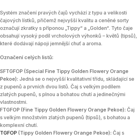
Systém značení pravých čajů vychází z typu a velikosti
čajových lístků, přičemž nejvyšší kvalitu a ceněné sorty
označují zkratky s příponou „Tippy“ a „Golden“. Tyto čaje
obsahují vysoký podíl vrcholových výhonků – květů (tipsů),
které dodávají nápoji jemnější chuť a aroma.
Označení celých listů:
SFTGFOP (Special Fine Tippy Golden Flowery Orange
Pekoe):
Jedná se o nejvyšší kvalitativní třídu, skládající se
z pupenů a prvních dvou listů. Čaj s velkým podílem
zlatých pupenů, s plnou a bohatou chutí a jedinečnými
vlastnostmi.
FTGFOP (Fine Tippy Golden Flowery Orange Pekoe):
Čaj
s velkým množstvím zlatých pupenů (tipsů), s bohatou a
komplexní chutí.
TGFOP
(Tippy Golden Flowery Orange Pekoe):
Čaj s