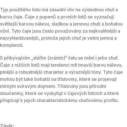
Typ použitého listu má zásadní vliv na výslednou chuť a
barvu čaje. Čaje z pupenů a prvních listů se vyznačují
světlejší barvou nálevu, sladkou a jemnou chutí a bohatou
vůní. Tyto čaje jsou často považovány za nejkvalitnější a
nejvyhledávanější, protože jejich chuť je velmi jemná a
komplexní.
S přibývajícím „stářím (zráním)“ listu se mění i jeho chuť.
Čaje z nižších listů mají tendenci mít tmavší barvu nálevu,
plnější a robustnější charakter a výraznější tóny. Tyto čaje
mohou být také bohatší na třísloviny, které se projevují
mírným svíravým dojmem. Třísloviny jsou přírodní
sloučeniny, které se vyskytují v čajových lístcích a které
přispívají k jejich charakteristickému chuťovému profilu.
Závěr: