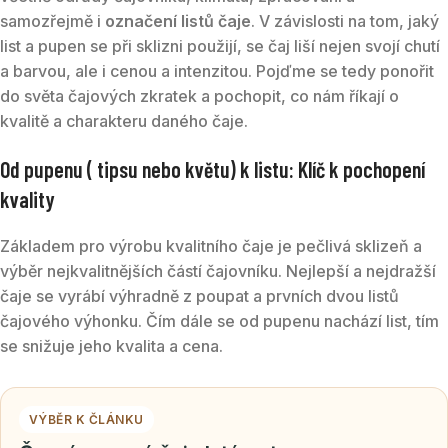
samozřejmě i
označení listů čaje
. V závislosti na tom, jaký
list a pupen se při sklizni použijí, se čaj liší nejen svojí chutí
a barvou, ale i cenou a intenzitou. Pojďme se tedy ponořit
do světa čajových zkratek a pochopit, co nám říkají o
kvalitě a charakteru daného čaje.
Od pupenu ( tipsu nebo květu) k listu: Klíč k pochopení
kvality
Základem pro výrobu kvalitního čaje je pečlivá sklizeň a
výběr nejkvalitnějších částí čajovníku. Nejlepší a nejdražší
čaje se vyrábí výhradně z poupat a prvních dvou listů
čajového výhonku. Čím dále se od pupenu nachází list, tím
se snižuje jeho kvalita a cena.
VÝBĚR K ČLÁNKU