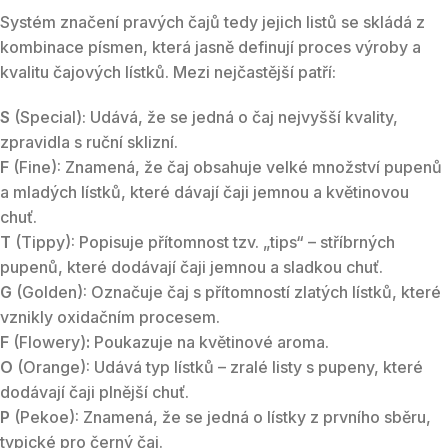
Systém značení pravých čajů tedy jejich listů se skládá z
kombinace písmen, která jasně definují proces výroby a
kvalitu čajových lístků. Mezi nejčastější patří:
S
(Special): Udává, že se jedná o čaj nejvyšší kvality,
zpravidla s ruční sklizní.
F
(Fine): Znamená, že čaj obsahuje velké množství pupenů
a mladých lístků, které dávají čaji jemnou a květinovou
chuť.
T
(Tippy): Popisuje přítomnost tzv. „tips“ – stříbrných
pupenů, které dodávají čaji jemnou a sladkou chuť.
G
(Golden): Označuje čaj s přítomností zlatých lístků, které
vznikly oxidačním procesem.
F
(Flowery)
:
Poukazuje na květinové aroma.
O
(Orange): Udává typ lístků – zralé listy s pupeny, které
dodávají čaji plnější chuť.
P
(Pekoe): Znamená, že se jedná o lístky z prvního sběru,
typické pro černý čaj.