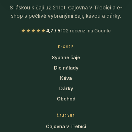
S láskou k čaji už 21 let. Čajovna v Třebíči a e-
shop s pečlivě vybranými čaji, kávou a dárky.
★★★★★
4,7 / 5
102 recenzí na Google
E-SHOP
Sypané čaje
Dle nálady
Káva
Dárky
Obchod
ČAJOVNA
Čajovna v Třebíči