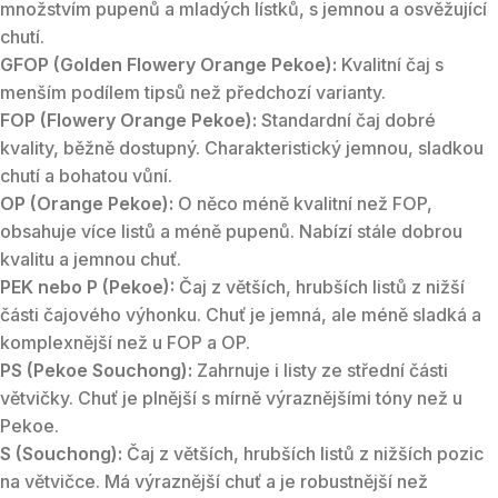
množstvím pupenů a mladých lístků, s jemnou a osvěžující
chutí.
GFOP (Golden Flowery Orange Pekoe):
Kvalitní čaj s
menším podílem tipsů než předchozí varianty.
FOP (Flowery Orange Pekoe):
Standardní čaj dobré
kvality, běžně dostupný. Charakteristický jemnou, sladkou
chutí a bohatou vůní.
OP (Orange Pekoe):
O něco méně kvalitní než FOP,
obsahuje více listů a méně pupenů. Nabízí stále dobrou
kvalitu a jemnou chuť.
PEK nebo P (Pekoe):
Čaj z větších, hrubších listů z nižší
části čajového výhonku. Chuť je jemná, ale méně sladká a
komplexnější než u FOP a OP.
PS (Pekoe Souchong):
Zahrnuje i listy ze střední části
větvičky. Chuť je plnější s mírně výraznějšími tóny než u
Pekoe.
S (Souchong):
Čaj z větších, hrubších listů z nižších pozic
na větvičce. Má výraznější chuť a je robustnější než