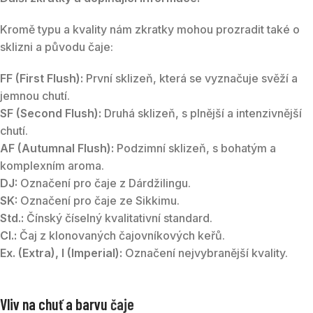
Kromě typu a kvality nám zkratky mohou prozradit také o
sklizni a původu čaje:
FF (First Flush):
První sklizeň, která se vyznačuje svěží a
jemnou chutí.
SF (Second Flush):
Druhá sklizeň, s plnější a intenzivnější
chutí.
AF (Autumnal Flush):
Podzimní sklizeň, s bohatým a
komplexním aroma.
DJ:
Označení pro čaje z Dárdžilingu.
SK:
Označení pro čaje ze Sikkimu.
Std.:
Čínský číselný kvalitativní standard.
Cl.:
Čaj z klonovaných čajovníkových keřů.
Ex. (Extra), I (Imperial):
Označení nejvybranější kvality.
Vliv na chuť a barvu
čaje