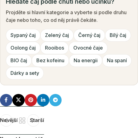
Hledáte čaj podle chuti nebo účinku?
Projděte si hlavní kategorie a vyberte si podle druhu
čaje nebo toho, co od něj právě čekáte.
Sypaný čaj
Zelený čaj
Černý čaj
Bílý čaj
Oolong čaj
Rooibos
Ovocné čaje
BIO čaj
Bez kofeinu
Na energii
Na spaní
Dárky a sety
Novější
Starší