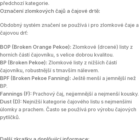
předchozí kategorie.
Označení zlomkových čajů a čajové drtě:
Obdobný systém značení se používá i pro zlomkové čaje a
čajovou drť:
BOP (Broken Orange Pekoe):
Zlomkové (drcené) listy z
horních částí čajovníku, s velice dobrou kvalitou.
BP (Broken Pekoe):
Zlomkové listy z nižších částí
čajovníku, robustnější s tmavším nálevem.
BPF (Broken Pekoe Fanning):
Ještě menší a jemnější než
BP.
Fannings (F):
Prachový čaj, nejjemnější a nejmenší kousky.
Dust (D):
Nejnižší kategorie čajového listu s nejmenšími
úlomky a prachem. Často se používá pro výrobu čajových
pytlíčků.
Další zkratky a doplňující informace: