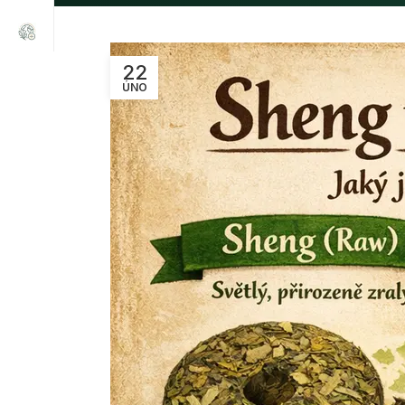
22
ÚNO