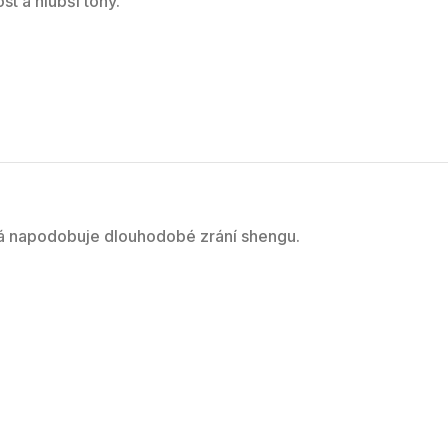
t a hlubší tóny.
rá napodobuje dlouhodobé zrání shengu.