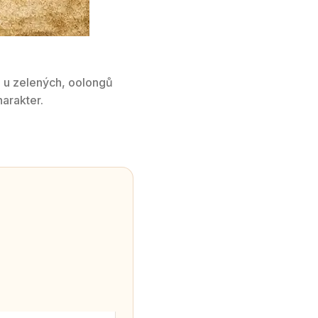
ž u zelených, oolongů
harakter.