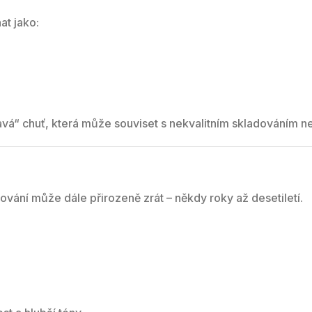
at jako:
avá“ chuť, která může souviset s nekvalitním skladováním n
ování může dále přirozeně zrát – někdy roky až desetiletí.