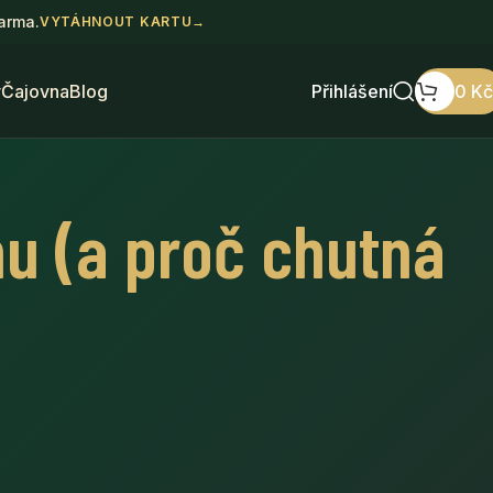
darma.
VYTÁHNOUT KARTU
→
y
Čajovna
Blog
Přihlášení
0
Kč
hu (a proč chutná