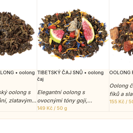
LONG • oolong
TIBETSKÝ ČAJ SNŮ • oolong
OOLONG FÍ
čaj
Oolong č
ský oolong s
Elegantní oolong s
fíků a s
ní, zlatavým
ovocnými tóny goji,
155
Kč
/ 5
nádeche
149
Kč
/ 50 g
mně oříškovou
broskve a granátového
ermentovaný
jablka.
ojuje svěžest