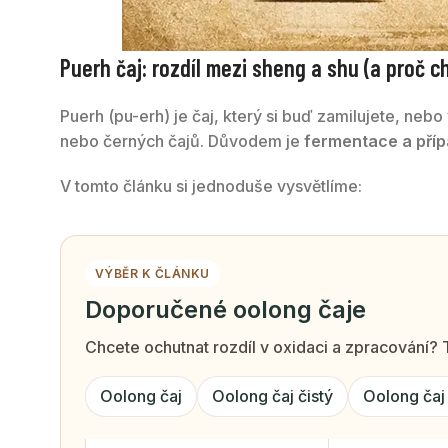
Puerh čaj: rozdíl mezi sheng a shu (a proč 
Puerh (pu-erh) je čaj, který si buď zamilujete, neb
nebo černých čajů. Důvodem je
fermentace a příp
V tomto článku si jednoduše vysvětlíme:
VÝBĚR K ČLÁNKU
Doporučené oolong čaje
Chcete ochutnat rozdíl v oxidaci a zpracování? T
Oolong čaj
Oolong čaj čistý
Oolong čaj