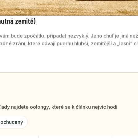
chutná zemitě)
o vám bude zpočátku připadat nezvyklý. Jeho chuť je jiná ne
adné zrání
, které dávají puerhu hlubší, zemitější a „lesní“ c
ady najdete oolongy, které se k článku nejvíc hodí.
 ochucený