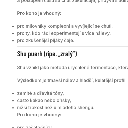
S postupem času se chuť zakulacuje, přibývá sladkos
Pro koho je vhodný:
pro milovníky komplexní a vyvíjející se chuti,
pro ty, kdo rádi experimentují s více nálevy,
pro zkušenější pijáky čaje.
Shu puerh (ripe, „zralý“)
Shu vznikl jako metoda urychlené fermentace, kte
Výsledkem je tmavší nálev a hladší, kulatější profil.
zemité a dřevité tóny,
často kakao nebo oříšky,
nižší trpkost než u mladého shengu.
Pro koho je vhodný:
pro začátečníky,