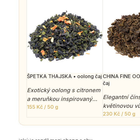
ŠPETKA THAJSKA • oolong čaj
CHINA FINE OO
čaj
Exotický oolong s citronem
Elegantní čín
a meruňkou inspirovaný
květinovou vů
155
Kč
/ 50 g
chutěmi jihovýchodní Asie.
230
Kč
/ 50 g
nálevem a je
chutí. Polof
čaj, který sp