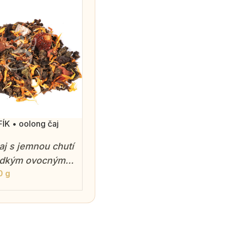
K • oolong čaj
aj s jemnou chutí
ladkým ovocným
0 g
m.