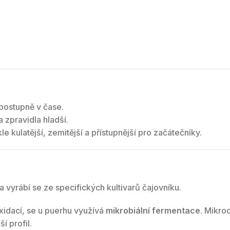
e s hloubkou
 postupně v čase.
 zpravidla hladší.
e kulatější, zemitější a přístupnější pro začátečníky.
 vyrábí se ze specifických kultivarů čajovníku.
oxidací, se u puerhu využívá
mikrobiální fermentace
. Mikro
í profil.