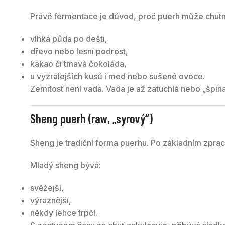
Právě fermentace je důvod, proč puerh může chutn
vlhká půda po dešti,
dřevo nebo lesní podrost,
kakao či tmavá čokoláda,
u vyzrálejších kusů i med nebo sušené ovoce.
Zemitost není vada. Vada je až zatuchlá nebo „špin
Sheng puerh (raw, „syrový“)
Sheng je tradiční forma puerhu. Po základním zprac
Mladý sheng bývá:
svěžejší,
výraznější,
někdy lehce trpčí.