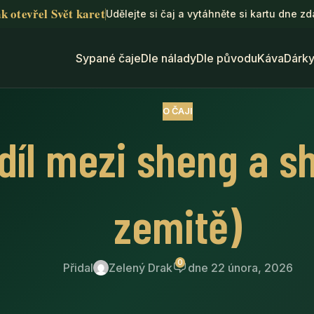
k otevřel Svět karet
Udělejte si čaj a vytáhněte si kartu dne z
Sypané čaje
Dle nálady
Dle původu
Káva
Dárk
O ČAJI
díl mezi sheng a s
zemitě)
0
Přidal
Zelený Drak
dne 22 února, 2026