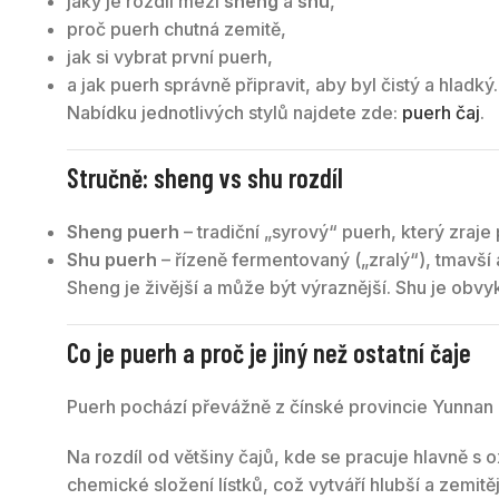
jaký je rozdíl mezi
sheng
a
shu
,
zeleného čaj
proč puerh chutná zemitě,
čajů černých.
jak si vybrat první puerh,
a jak puerh správně připravit, aby byl čistý a hladký.
Nabídku jednotlivých stylů najdete zde:
puerh čaj
.
Stručně: sheng vs shu rozdíl
Sheng puerh
– tradiční „syrový“ puerh, který zraje
Shu puerh
– řízeně fermentovaný („zralý“), tmavší a
Sheng je živější a může být výraznější. Shu je obvykl
Co je puerh a proč je jiný než ostatní čaje
Puerh pochází převážně z čínské provincie Yunnan a
Na rozdíl od většiny čajů, kde se pracuje hlavně s 
chemické složení lístků, což vytváří hlubší a zemitějš