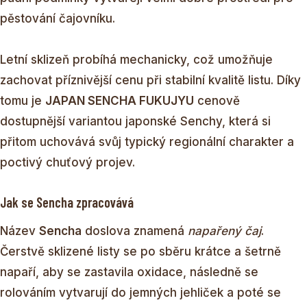
pěstování čajovníku.
Letní sklizeň probíhá mechanicky, což umožňuje
zachovat příznivější cenu při stabilní kvalitě listu. Díky
tomu je
JAPAN SENCHA FUKUJYU
cenově
dostupnější variantou japonské Senchy, která si
přitom uchovává svůj typický regionální charakter a
poctivý chuťový projev.
Jak se Sencha zpracovává
Název
Sencha
doslova znamená
napařený čaj
.
Čerstvě sklizené listy se po sběru krátce a šetrně
napaří, aby se zastavila oxidace, následně se
rolováním vytvarují do jemných jehliček a poté se