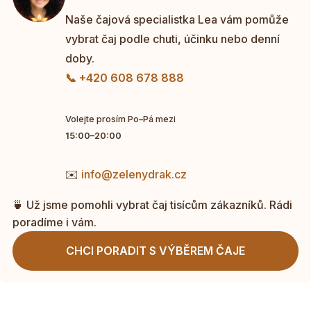
Naše čajová specialistka Lea vám pomůže
vybrat čaj podle chuti, účinku nebo denní
doby.
📞 +420 608 678 888
Volejte prosím Po–Pá mezi
15:00–20:00
✉️
info@zelenydrak.cz
🍵 Už jsme pomohli vybrat čaj tisícům zákazníků. Rádi
poradíme i vám.
CHCI PORADIT S VÝBĚREM ČAJE