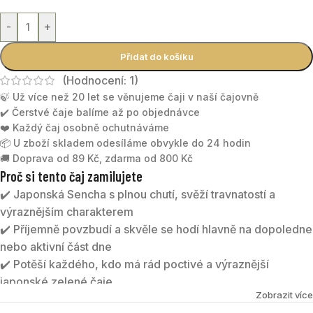
-
+
Přidat do košíku
(Hodnocení:
1
)
🍃 Už více než 20 let se věnujeme čaji v naší čajovně
✔️ Čerstvé čaje balíme až po objednávce
❤️ Každý čaj osobně ochutnáváme
📦 U zboží skladem odesíláme obvykle do 24 hodin
🚚 Doprava od 89 Kč, zdarma od 800 Kč
Proč si tento čaj zamilujete
✔️ Japonská Sencha s plnou chutí, svěží travnatostí a
výraznějším charakterem
✔️ Příjemně povzbudí a skvěle se hodí hlavně na dopoledne
nebo aktivní část dne
✔️ Potěší každého, kdo má rád poctivé a výraznější
japonské zelené čaje
Zobrazit více
✔️ Kvalitní každodenní Sencha z oblasti Shizuoka na