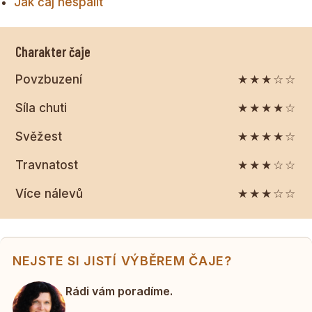
Jak čaj nespálit
Charakter čaje
Povzbuzení
★★★☆☆
Síla chuti
★★★★☆
Svěžest
★★★★☆
Travnatost
★★★☆☆
Více nálevů
★★★☆☆
NEJSTE SI JISTÍ VÝBĚREM ČAJE?
Rádi vám poradíme.