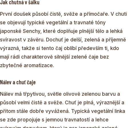
Jak chutná v šálku
První doušek působí čistě, svěže a přímočaře. V chuti
se objevují typické vegetální a travnaté tóny
japonské Senchy, které doplňuje plnější tělo a lehká
svíravost v závěru. Dochuť je delší, zelená a příjemně
výrazná, takže si tento čaj oblíbí především ti, kdo
mají rádi charakterově silnější zelené čaje bez
zbytečné aromatizace.
Nálev a chuť čaje
Nálev má třpytivou, světle olivově zelenou barvu a
působí velmi čistě a svěže. Chuť je plná, výraznější a
přitom stále dobře vyvážená. Typická vegetální linka
se zde propojuje s jemnou travnatostí a lehce