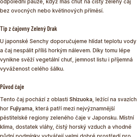
odpolední pauze, když máš chuť na čistý zelený čaj
bez ovocných nebo květinových příměsí.
Tip z čajovny Zelený Drak
U japonské Senchy doporučujeme hlídat teplotu vody
a čaj nespálit příliš horkým nálevem. Díky tomu lépe
vynikne svěží vegetální chuť, jemnost listu i příjemná
vyváženost celého šálku.
Původ čaje
Tento čaj pochází z oblasti
Shizuoka
, ležící na svazích
hor
Fujiyama
, která patří mezi nejvýznamnější
pěstitelské regiony zeleného čaje v Japonsku. Místní
klima, dostatek vláhy, čistý horský vzduch a vhodné
půdní podmínky vytvářejí velmi dobré prostředí pro