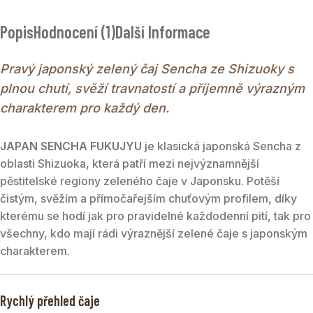
svazích Fujiyamy
Popis
Hodnocení (1)
Další Informace
JAPAN SENCHA FUKUJYU
je pravý zelený japonský čaj
100 % pocházející z oblasti Shizuoka na svazích hor
Pravý japonský zelený čaj Sencha ze Shizuoky s
Fujiyama. Nálev má světle olivově zelenou barvu, působí
čistě a svěže a v chuti nabízí plnější, výraznější projev s
plnou chutí, svěží travnatostí a příjemně výrazným
vegetálními tóny a lehkou svíravostí v dochuti. Skvělá volba
charakterem pro každý den.
pro milovníky tradičních japonských zelených čajů, kteří
hledají kvalitní Senchu za příznivou cenu.
JAPAN SENCHA FUKUJYU
je klasická japonská Sencha z
oblasti Shizuoka, která patří mezi nejvýznamnější
pěstitelské regiony zeleného čaje v Japonsku. Potěší
čistým, svěžím a přímočařejším chuťovým profilem, díky
kterému se hodí jak pro pravidelné každodenní pití, tak pro
všechny, kdo mají rádi výraznější zelené čaje s japonským
charakterem.
Rychlý přehled čaje