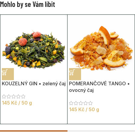
Mohlo by se Vám líbit
KOUZELNÝ GIN • zelený čaj
POMERANČOVÉ TANGO •
ovocný čaj
145
Kč
/ 50 g
145
Kč
/ 50 g