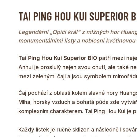
TAI PING HOU KUI SUPERIOR B
Legendární „Opičí král“ z mlžných hor Huang
monumentálními listy a noblesní květinovou 
Tai Ping Hou Kui Superior BIO
patří mezi neje
Anhui je proslulý nejen svou chutí, ale také 
mezi zelenými čaji a jsou symbolem mimořádn
Čaj pochází z oblasti kolem slavné hory Huan
Mlha, horský vzduch a bohatá půda zde vytvář
komplexním charakterem. Tai Ping Hou Kui je p
Každý lístek je ručně sklizen a následně lisován