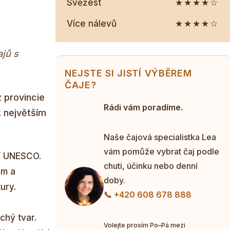
Svěžest
★★★★☆
Více nálevů
★★★★☆
ajů s
NEJSTE SI JISTÍ VÝBĚREM
ČAJE?
z provincie
Rádi vám poradíme.
k největším
Naše čajová specialistka Lea
vám pomůže vybrat čaj podle
ví UNESCO.
chuti, účinku nebo denní
ým a
doby.
ury.
📞 +420 608 678 888
chý tvar.
Volejte prosím Po–Pá mezi