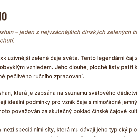
IO
shan – jeden z nejvzácnějších čínských zelených č
chutí.
xkluzivnější zelené čaje světa. Tento legendární čaj 
neobvyklým vzhledem. Jeho dlouhé, ploché listy patří 
ě pečlivého ručního zpracování.
gshan, která je zapsána na seznamu světového dědict
ejí ideální podmínky pro vznik čaje s mimořádně jemn
roto považován za skutečný poklad čínské čajové kult
 mezi speciálními síty, která mu dávají jeho typický plo