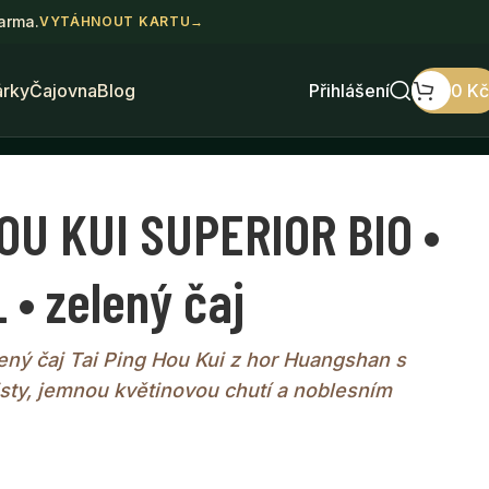
darma.
VYTÁHNOUT KARTU
→
árky
Čajovna
Blog
Přihlášení
0
Kč
OU KUI SUPERIOR BIO •
 • zelený čaj
ený čaj Tai Ping Hou Kui z hor Huangshan s
isty, jemnou květinovou chutí a noblesním