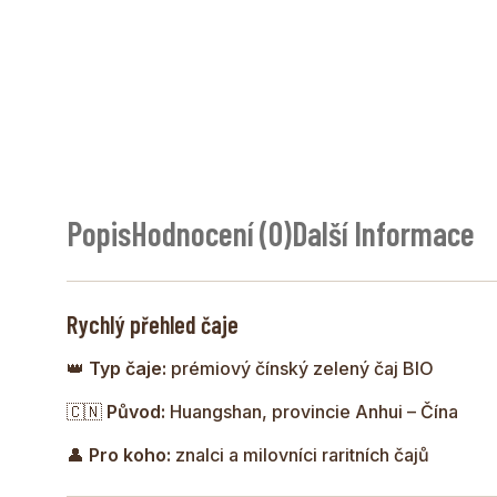
Popis
Hodnocení (0)
Další Informace
Rychlý přehled čaje
👑
Typ čaje:
prémiový čínský zelený čaj BIO
🇨🇳
Původ:
Huangshan, provincie Anhui – Čína
👤
Pro koho:
znalci a milovníci raritních čajů