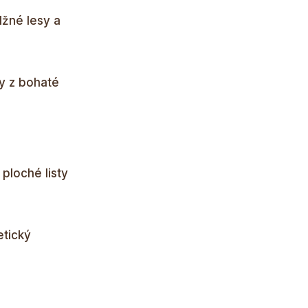
lžné lesy a
ny z bohaté
ploché listy
etický