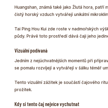
Huangshan, známá také jako Žlutá hora, patří me
čistý horský vzduch vytvářejí unikátní mikroklim
Tai Ping Hou Kui zde roste v nadmořských výšk
půdy. Právě toto prostředí dává čaji jeho jedi
Vizuální podívaná
Jedním z nejúchvatnějších momentů při přípravě
se pomalu rozvíjejí a vytvářejí v šálku téměř 
Tento vizuální zážitek je součástí čajového rituá
prožitek.
Kdy si tento čaj nejvíce vychutnat