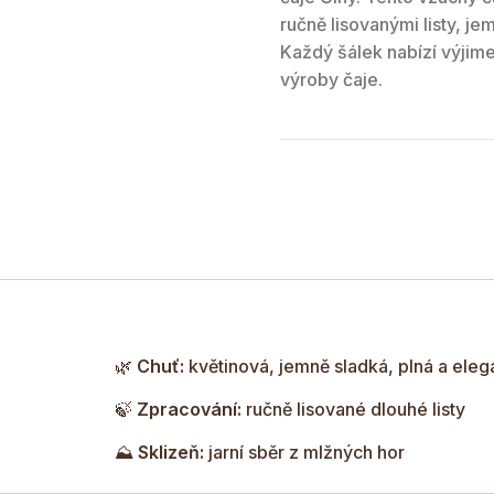
ručně lisovanými listy, je
Každý šálek nabízí výjime
výroby čaje.
🌿
Chuť:
květinová, jemně sladká, plná a eleg
🍃
Zpracování:
ručně lisované dlouhé listy
⛰️
Sklizeň:
jarní sběr z mlžných hor