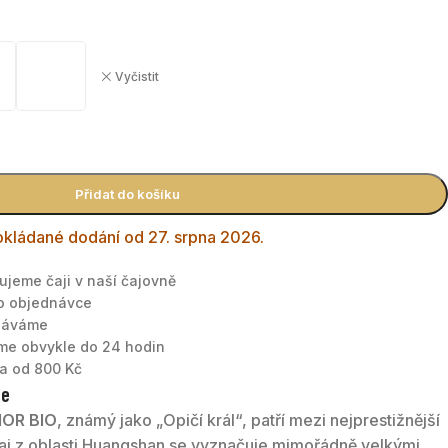
Vyčistit
Přidat do košíku
kládané dodání od 27. srpna 2026.
nujeme čaji v naší čajovně
po objednávce
tnáváme
áme obvykle do 24 hodin
a od 800 Kč
te
IOR BIO
, známý jako „Opičí král“, patří mezi nejprestižnější
čaj z oblasti Huangshan se vyznačuje mimořádně velkými