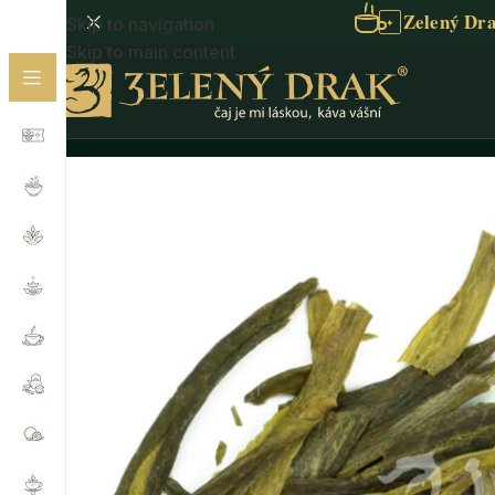
Zelený Dra
Skip to navigation
✦
Skip to main content
Domů
/
BIO čaj
/
Zelený čaj BIO
/
TAI PING HOU KUI SU