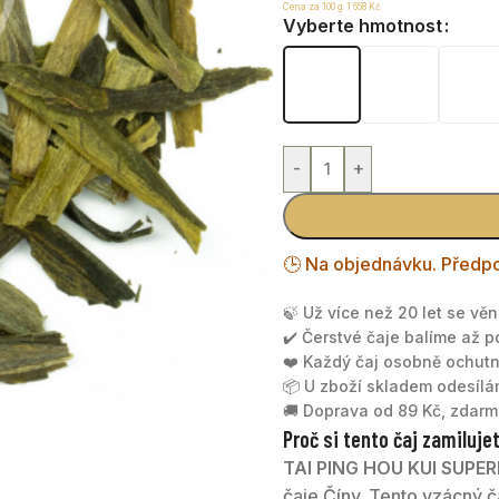
Cena za 100 g:
1 658
Kč
Vyberte hmotnost
-
+
🕒 Na objednávku. Předpo
🍃 Už více než 20 let se vě
✔️ Čerstvé čaje balíme až 
❤️ Každý čaj osobně ochu
📦 U zboží skladem odesíl
🚚 Doprava od 89 Kč, zdarm
Proč si tento čaj zamiluje
TAI PING HOU KUI SUPER
čaje Číny. Tento vzácný 