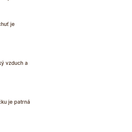
chuť je
ský vzduch a
čku je patrná