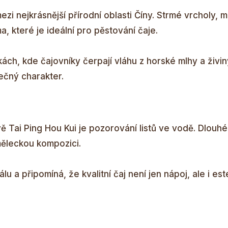
zi nejkrásnější přírodní oblasti Číny. Strmé vrcholy, m
a, které je ideální pro pěstování čaje.
ách, kde čajovníky čerpají vláhu z horské mlhy a živi
nečný charakter.
 Tai Ping Hou Kui je pozorování listů ve vodě. Dlouhé 
uměleckou kompozici.
lu a připomíná, že kvalitní čaj není jen nápoj, ale i est