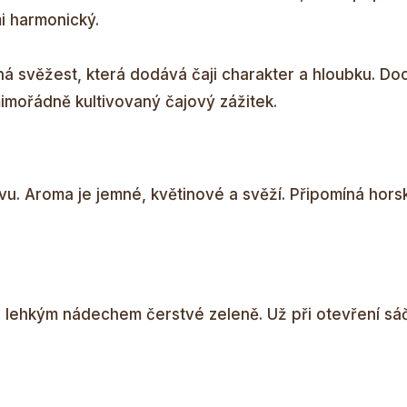
mi harmonický.
mná svěžest, která dodává čaji charakter a hloubku. Do
mimořádně kultivovaný čajový zážitek.
vu. Aroma je jemné, květinové a svěží. Připomíná hor
 s lehkým nádechem čerstvé zeleně. Už při otevření sá