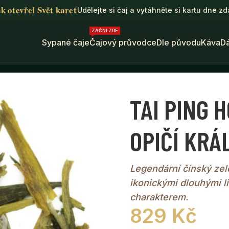
k otevřel Svět karet
Udělejte si čaj a vytáhněte si kartu dne z
ZAČNI ZDE
Sypané čaje
Čajový průvodce
Dle původu
Káva
D
PERIOR BIO • OPIČÍ KRÁL • zelený čaj
TAI PING H
OPIČÍ KRÁL
Legendární čínský zel
ikonickými dlouhými l
charakterem.
829
Kč