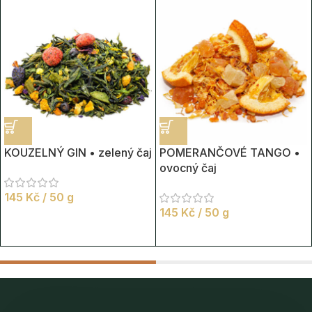
KOUZELNÝ GIN • zelený čaj
POMERANČOVÉ TANGO •
ovocný čaj
145
Kč
/ 50 g
145
Kč
/ 50 g