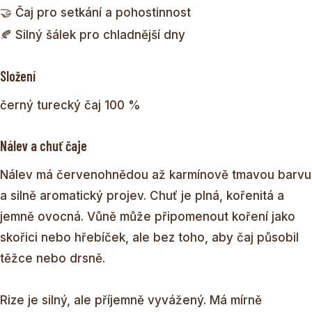
🤝 Čaj pro setkání a pohostinnost
🍂 Silný šálek pro chladnější dny
Složení
černý turecký čaj 100 %
Nálev a chuť čaje
Nálev má červenohnědou až karmínově tmavou barvu
a silně aromatický projev. Chuť je plná, kořenitá a
jemně ovocná. Vůně může připomenout koření jako
skořici nebo hřebíček, ale bez toho, aby čaj působil
těžce nebo drsně.
Rize je silný, ale příjemně vyvážený. Má mírně