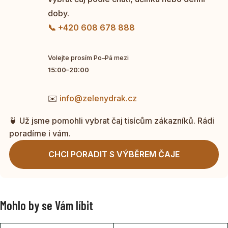
doby.
📞 +420 608 678 888
Volejte prosím Po–Pá mezi
15:00–20:00
✉️
info@zelenydrak.cz
🍵 Už jsme pomohli vybrat čaj tisícům zákazníků. Rádi
poradíme i vám.
CHCI PORADIT S VÝBĚREM ČAJE
Mohlo by se Vám líbit