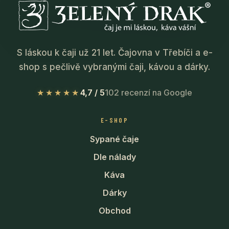
S láskou k čaji už 21 let. Čajovna v Třebíči a e-
shop s pečlivě vybranými čaji, kávou a dárky.
★★★★★
4,7 / 5
102 recenzí na Google
E-SHOP
Sypané čaje
Dle nálady
Káva
Dárky
Obchod