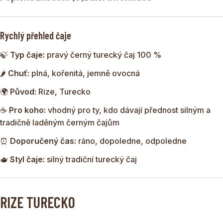
tóny připomínající skořici nebo hřebíček, díky nimž působí
čaj plně, teple a velmi pohostinně.
Rychlý přehled čaje
V Turecku je čaj součástí každodenního života. Je
🍃
Typ čaje:
pravý černý turecký čaj 100 %
považován za nápoj přátelství, setkávání a pohostinnosti.
Vstoupit do turecké domácnosti a nedostat nabídku čaje je
🌶️
Chuť:
plná, kořenitá, jemně ovocná
téměř nepředstavitelné. Právě proto má Rize nejen
🌍
Původ:
Rize, Turecko
chuťový, ale i kulturní význam.
☕
Pro koho:
vhodný pro ty, kdo dávají přednost silným a
tradičně laděným černým čajům
⏰
Doporučený čas:
ráno, dopoledne, odpoledne
🫖
Styl čaje:
silný tradiční turecký čaj
RIZE TURECKO