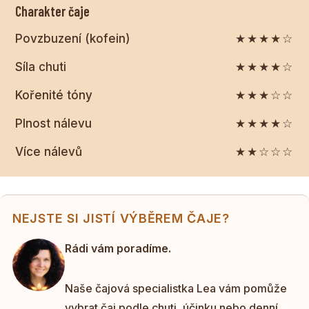
Charakter čaje
Povzbuzení (kofein)
★★★★☆
Síla chuti
★★★★☆
Kořenité tóny
★★★☆☆
Plnost nálevu
★★★★☆
Více nálevů
★★☆☆☆
NEJSTE SI JISTÍ VÝBĚREM ČAJE?
Rádi vám poradíme.
Naše čajová specialistka Lea vám pomůže
vybrat čaj podle chuti, účinku nebo denní