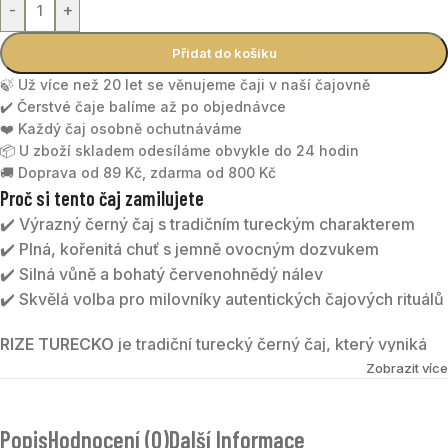
-
+
Přidat do košíku
🍃 Už více než 20 let se věnujeme čaji v naší čajovně
✔️ Čerstvé čaje balíme až po objednávce
❤️ Každý čaj osobně ochutnáváme
📦 U zboží skladem odesíláme obvykle do 24 hodin
🚚 Doprava od 89 Kč, zdarma od 800 Kč
Proč si tento čaj zamilujete
✔️ Výrazný černý čaj s tradičním tureckým charakterem
✔️ Plná, kořenitá chuť s jemně ovocným dozvukem
✔️ Silná vůně a bohatý červenohnědý nálev
✔️ Skvělá volba pro milovníky autentických čajových rituálů
RIZE TURECKO
je tradiční turecký černý čaj, který vyniká
silnou vůní, plným tělem a typickým červenohnědým
Zobrazit více
nálevem. Jde o výrazný čaj s drceným, zlomkovým listem,
který po zalití nabídne bohatou chuť s jemně kořenitými
Popis
Hodnocení (0)
Další Informace
akcenty a lehce nasládlým dozvukem. V aroma lze najít