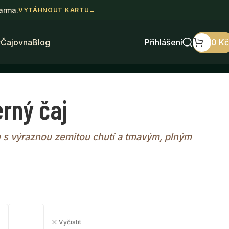
darma.
VYTÁHNOUT KARTU
→
y
Čajovna
Blog
Přihlášení
0
Kč
rný čaj
h s výraznou zemitou chutí a tmavým, plným
Vyčistit