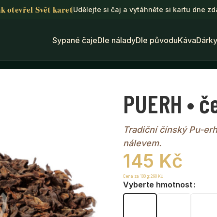
k otevřel Svět karet
Udělejte si čaj a vytáhněte si kartu dne z
Sypané čaje
Dle nálady
Dle původu
Káva
Dárk
rný čaj
PUERH • če
Tradiční čínský Pu-er
nálevem.
145
Kč
Cena za 100 g:
290
Kč
Vyberte hmotnost