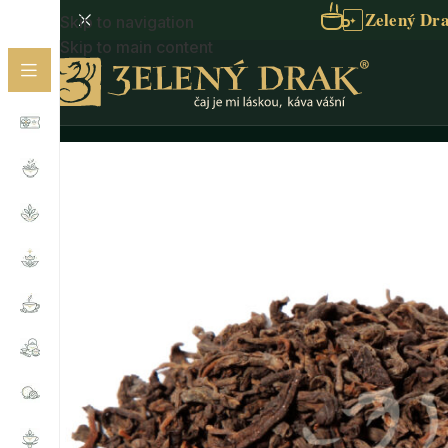
Zelený Dra
Skip to navigation
✦
Skip to main content
Domů
/
Čaje dle potřeby
/
Čaje na energii
/
PUERH • če