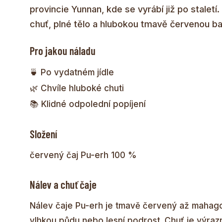
provincie Yunnan, kde se vyrábí již po stalet
chuť, plné tělo a hlubokou tmavě červenou ba
Pro jakou náladu
🍵 Po vydatném jídle
🌿 Chvíle hluboké chuti
📚 Klidné odpolední popíjení
Složení
červený čaj Pu-erh 100 %
Nálev a chuť čaje
Nálev čaje Pu-erh je tmavě červený až mahagon
vlhkou půdu nebo lesní podrost. Chuť je výrazn