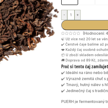
-
+
(Hodnocení:
🍃 Už více než 20 let se vě
✔️ Čerstvé čaje balíme až 
❤️ Každý čaj osobně ochu
📦 U zboží skladem odesíl
🚚 Doprava od 89 Kč, zdarm
Proč si tento čaj zamiluje
✔️ Ideální na ráno nebo 
✔️ Výrazně zemitá chuť s
✔️ Tmavý, hutný nálev s 
✔️ Jedinečný čaj s tradi
PUERH je fermentovaný tm
hlubokou zemitou chutí, 