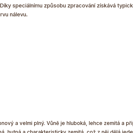
í. Díky speciálnímu způsobu zpracování získává typi
rvu nálevu.
ový a velmi plný. Vůně je hluboká, lehce zemitá a př
á, hutná a charakteristicky zemitá, což z něj dělá jede