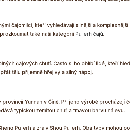
mi čajomilci, kteří vyhledávají silnější a komplexnější
prozkoumat také naši kategorii
Pu-erh čajů
.
ných čajových chutí. Často si ho oblíbí lidé, kteří hled
át tělu příjemně hřejivý a silný nápoj.
 provincii Yunnan v Číně. Při jeho výrobě procházejí ča
odává typickou zemitou chuť a tmavou barvu nálevu.
ý Sheng Pu-erh a zralý Shou Pu-erh. Oba typy mohou po