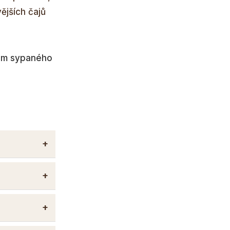
ějších čajů
em sypaného