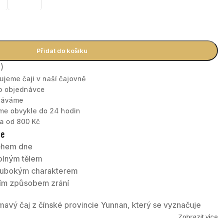
Přidat do košíku
4
)
nujeme čaji v naší čajovně
po objednávce
tnáváme
áme obvykle do 24 hodin
a od 800 Kč
te
během dne
 plným tělem
hlubokým charakterem
čním způsobem zrání
avý čaj z čínské provincie Yunnan, který se vyznačuje
hutným tělem a tmavě červenou barvou nálevu. Oblíbený je
Zobrazit více