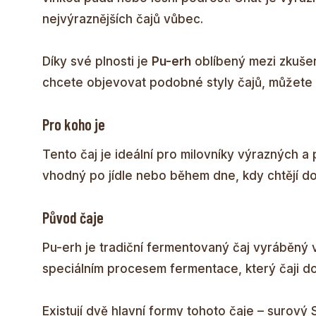
nejvýraznějších čajů vůbec.
Díky své plnosti je
Pu-erh
oblíbený mezi zkušený
chcete objevovat podobné styly čajů, můžete 
Pro koho je
Tento čaj je ideální pro milovníky výrazných a pl
vhodný po jídle nebo během dne, kdy chtějí dopř
Původ čaje
Pu-erh je tradiční fermentovaný čaj vyráběný v
speciálním procesem fermentace, který čaji d
Existují dvě hlavní formy tohoto čaje – surov