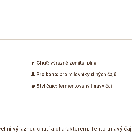
nejen pro svůj výrazný ch
zrání.
🌿
Chuť:
výrazně zemitá, plná
👤
Pro koho:
pro milovníky silných čajů
🫖
Styl čaje:
fermentovaný tmavý čaj
 velmi výraznou chutí a charakterem. Tento tmavý čaj