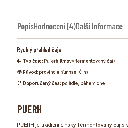
Popis
Hodnocení (4)
Další Informace
Rychlý přehled čaje
🍃
Typ čaje:
Pu-erh (tmavý fermentovaný čaj)
🌍
Původ:
provincie Yunnan, Čína
⏰
Doporučený čas:
po jídle, během dne
PUERH
PUERH
je tradiční čínský fermentovaný čaj s