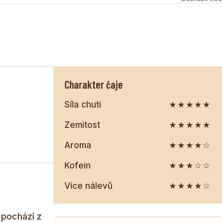
arakter, ale také pro dlouhou tradici a jedinečný způsob
Charakter čaje
Síla chuti
★★★★★
Zemitost
★★★★★
Aroma
★★★★☆
Kofein
★★★☆☆
Více nálevů
★★★★☆
 pochází z