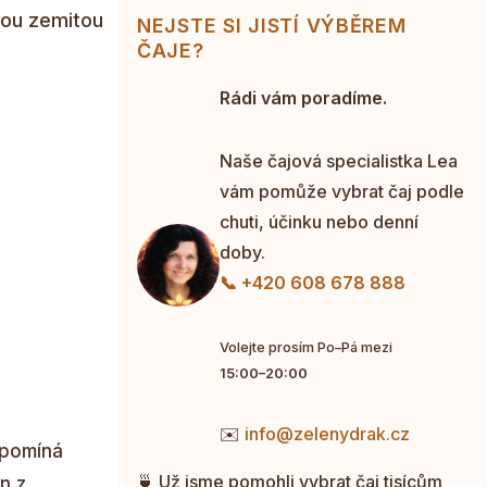
ckou zemitou
NEJSTE SI JISTÍ VÝBĚREM
ČAJE?
Rádi vám poradíme.
Naše čajová specialistka Lea
vám pomůže vybrat čaj podle
chuti, účinku nebo denní
doby.
📞 +420 608 678 888
Volejte prosím Po–Pá mezi
15:00–20:00
✉️
info@zelenydrak.cz
ipomíná
🍵 Už jsme pomohli vybrat čaj tisícům
n z