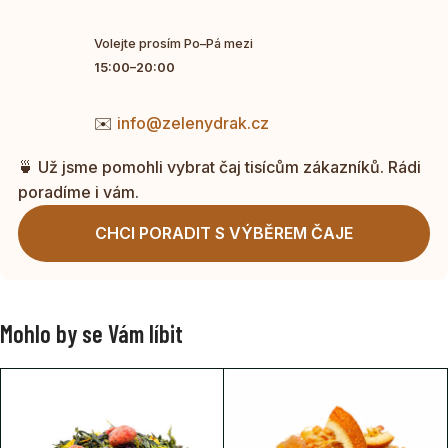
Volejte prosím Po–Pá mezi
15:00–20:00
✉️
info@zelenydrak.cz
🍵 Už jsme pomohli vybrat čaj tisícům zákazníků. Rádi
poradíme i vám.
CHCI PORADIT S VÝBĚREM ČAJE
Mohlo by se Vám líbit