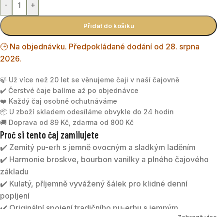
-
+
Přidat do košíku
🕒 Na objednávku. Předpokládané dodání od 28. srpna
2026.
🍃 Už více než 20 let se věnujeme čaji v naší čajovně
✔️ Čerstvé čaje balíme až po objednávce
❤️ Každý čaj osobně ochutnáváme
📦 U zboží skladem odesíláme obvykle do 24 hodin
🚚 Doprava od 89 Kč, zdarma od 800 Kč
Proč si tento čaj zamilujete
✔️ Zemitý pu-erh s jemně ovocným a sladkým laděním
✔️ Harmonie broskve, bourbon vanilky a plného čajového
základu
✔️ Kulatý, příjemně vyvážený šálek pro klidné denní
popíjení
✔️ Originální spojení tradičního pu-erhu s jemným
Zobrazit více