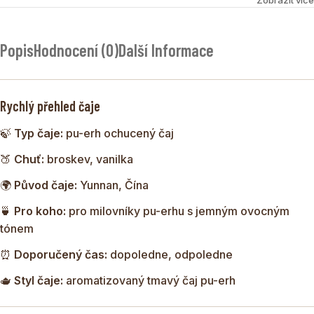
dezertním tónem
Čaj
PUERH BROSKEV & VANILKA
spojuje charakter
Popis
Hodnocení (0)
Další Informace
tradičního čínského pu-erhu s jemnými ovocnými a
sladkými tóny. Základ tvoří tmavý fermentovaný čaj pu-erh
pocházející z provincie Yunnan, který je známý svou
Rychlý přehled čaje
zemitou a plnou chutí. Tu doplňuje sladká broskev, jemná
bourbon vanilka a květy měsíčku, které směsi dodávají
🍃
Typ čaje:
pu-erh ochucený čaj
harmonický a příjemně kulatý charakter.
🍑
Chuť:
broskev, vanilka
🌍
Původ čaje:
Yunnan, Čína
🍵
Pro koho:
pro milovníky pu-erhu s jemným ovocným
tónem
⏰
Doporučený čas:
dopoledne, odpoledne
🫖
Styl čaje:
aromatizovaný tmavý čaj pu-erh