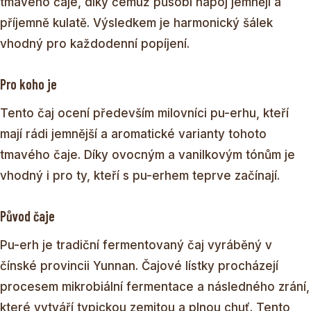
tmavého čaje, díky čemuž působí nápoj jemněji a
příjemně kulatě. Výsledkem je harmonický šálek
vhodný pro každodenní popíjení.
Pro koho je
Tento čaj ocení především milovníci pu-erhu, kteří
mají rádi jemnější a aromatické varianty tohoto
tmavého čaje. Díky ovocným a vanilkovým tónům je
vhodný i pro ty, kteří s pu-erhem teprve začínají.
Původ čaje
Pu-erh je tradiční fermentovaný čaj vyráběný v
čínské provincii Yunnan. Čajové lístky procházejí
procesem mikrobiální fermentace a následného zrání,
které vytváří typickou zemitou a plnou chuť. Tento