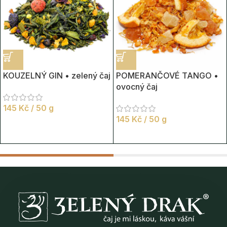
KOUZELNÝ GIN • zelený čaj
POMERANČOVÉ TANGO •
ovocný čaj
145
Kč
/ 50 g
145
Kč
/ 50 g