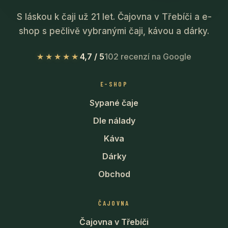
S láskou k čaji už 21 let. Čajovna v Třebíči a e-
shop s pečlivě vybranými čaji, kávou a dárky.
★★★★★
4,7 / 5
102 recenzí na Google
E-SHOP
Sypané čaje
Dle nálady
Káva
Dárky
Obchod
ČAJOVNA
Čajovna v Třebíči