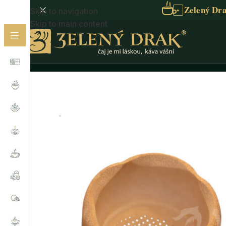
Zelený Dra
Skip to navigation
✦
Skip to main content
Domů
/
Příslušenství
/
Sítka
/
PŘÍRODNÍ BAMBUSOVÉ S