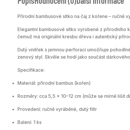
Popis
Hodnocení (0)
Další Informace
Přírodní bambusové sítko na čaj z kořene – ručně v
Elegantní bambusové sítko vyrobené z přírodního k
čemuž má originální kresbu dřeva i autentický příro
Dutý vnitřek s jemnou perforací umožňuje pohodlné 
zenový styl. Skvěle se hodí jako součást dárkového
Specifikace:
Materiál: přírodní bambus (kořen)
Rozměry: cca 5,5 × 10–12 cm (může se mírně lišit d
Provedení: ručně vyráběné, dutý filtr
Balení: 1 ks