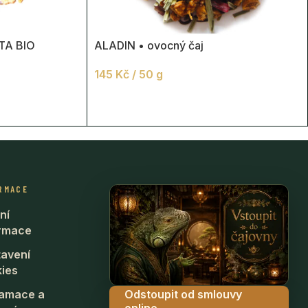
TA BIO
ALADIN • ovocný čaj
145
Kč
/ 50 g
RMACE
ní
ormace
avení
ies
Odstoupit od smlouvy
lamace a
online