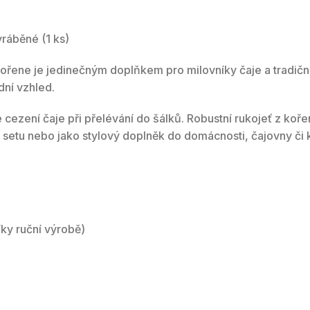
yráběné (1 ks)
ořene je jedinečným doplňkem pro milovníky čaje a tradičn
dní vzhled.
cezení čaje při přelévání do šálků. Robustní rukojeť z koře
 setu nebo jako stylový doplněk do domácnosti, čajovny či 
íky ruční výrobě)