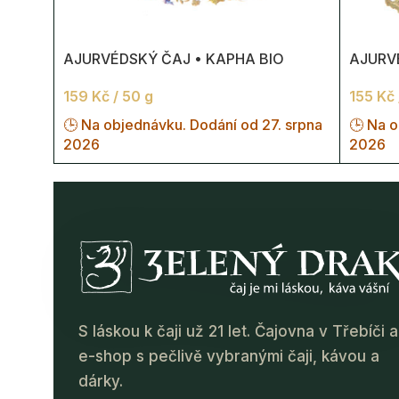
AJURVÉDSKÝ ČAJ • KAPHA BIO
AJURVÉ
159
Kč
/ 50 g
155
Kč
🕒 Na objednávku. Dodání od 27. srpna
🕒 Na o
2026
2026
S láskou k čaji už 21 let. Čajovna v Třebíči a
e-shop s pečlivě vybranými čaji, kávou a
dárky.