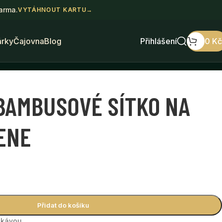
darma.
VYTÁHNOUT KARTU
→
árky
Čajovna
Blog
Přihlášení
0
Kč
BAMBUSOVÉ SÍTKO NA
ENE
Přidat do košíku
i kávou