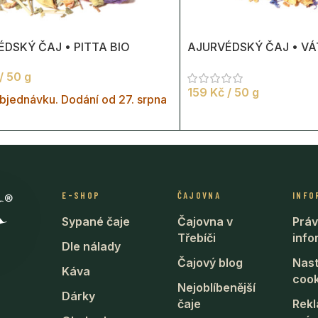
DSKÝ ČAJ • PITTA BIO
AJURVÉDSKÝ ČAJ • VÁ
/ 50 g
159
Kč
/ 50 g
bjednávku. Dodání od 27. srpna
E-SHOP
ČAJOVNA
INFO
Sypané čaje
Čajovna v
Práv
Třebíči
inf
Dle nálady
Čajový blog
Nast
Káva
cook
Nejoblíbenější
Dárky
čaje
Rek