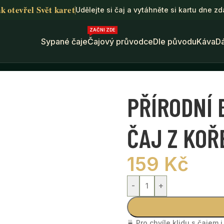
k otevřel Svět karet
Udělejte si čaj a vytáhněte si kartu dne z
ZAČNI ZDE
Sypané čaje
Čajový průvodce
Dle původu
Káva
D
ÍTKO NA ČAJ Z KOŘENE
PŘÍRODNÍ 
ČAJ Z KOŘ
159
Kč
-
+
🍵 Pro chvíle klidu s čajem 