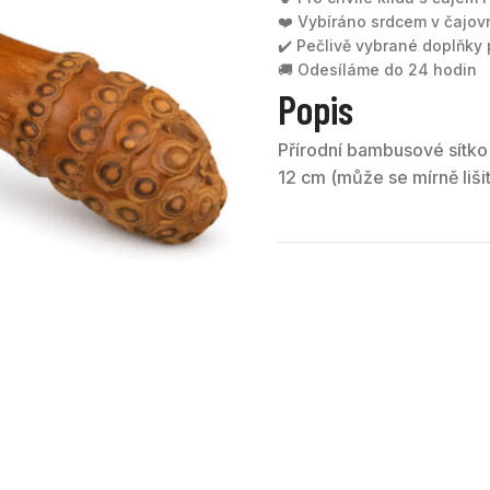
❤️ Vybíráno srdcem v čajov
✔️ Pečlivě vybrané doplňky p
🚚 Odesíláme do 24 hodin
Popis
Přírodní bambusové sítko
12 cm (může se mírně lišit