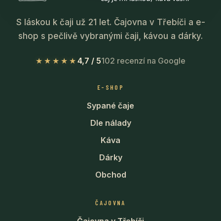
S láskou k čaji už 21 let. Čajovna v Třebíči a e-
shop s pečlivě vybranými čaji, kávou a dárky.
★★★★★
4,7 / 5
102 recenzí na Google
E-SHOP
Sypané čaje
Dle nálady
Káva
Dárky
Obchod
ČAJOVNA