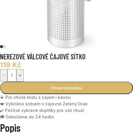
NEREZOVÉ VÁLCOVÉ ČAJOVÉ SÍTKO
119
Kč
-
+
Přidat do košíku
🍵 Pro chvíle klidu s čajem i kávou
❤️ Vybíráno srdcem v čajovně Zelený Drak
✔️ Pečlivě vybrané doplňky pro váš rituál
🚚 Odesíláme do 24 hodin
Popis