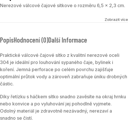
Nerezové válcové čajové sítkove o rozměru 6,5 × 2,3 cm.
Zobrazit více
Popis
Hodnocení (0)
Další Informace
Praktické válcové čajové sítko z kvalitní nerezové oceli
304 je ideální pro louhování sypaného čaje, bylinek i
koření. Jemná perforace po celém povrchu zajišťuje
optimální průtok vody a zároveň zabraňuje úniku drobných
částic.
Díky řetízku s háčkem sítko snadno zavěsíte na okraj hrnku
nebo konvice a po vyluhování jej pohodlně vyjmete.
Odolný materiál je zdravotně nezávadný, nerezaví a
snadno se čistí.