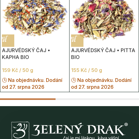
AJURVÉDSKÝ ČAJ •
AJURVÉDSKÝ ČAJ • PITTA
KAPHA BIO
BIO
159
Kč
/ 50 g
155
Kč
/ 50 g
🕒 Na objednávku. Dodání
🕒 Na objednávku. Dodání
od 27. srpna 2026
od 27. srpna 2026