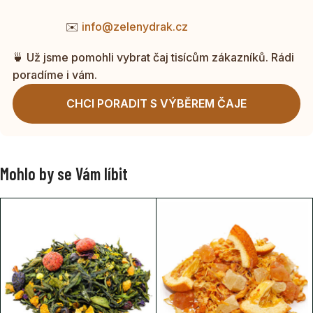
✉️
info@zelenydrak.cz
🍵 Už jsme pomohli vybrat čaj tisícům zákazníků. Rádi
poradíme i vám.
CHCI PORADIT S VÝBĚREM ČAJE
Mohlo by se Vám líbit