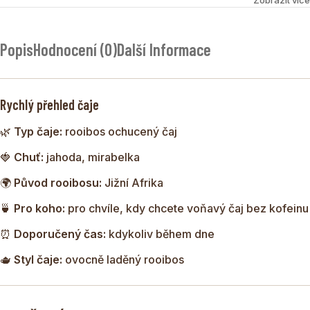
doplněná ovocnými a květinovými složkami. Základ tvoří
kvalitní rooibos Super Grade, který přináší přirozeně
sladkou a jemnou chuť. Ovocné tóny jahod a mirabelek
Popis
Hodnocení (0)
Další Informace
dodávají nálevu svěžest a lehce sladký charakter.
Rychlý přehled čaje
🌿
Typ čaje:
rooibos ochucený čaj
🍓
Chuť:
jahoda, mirabelka
🌍
Původ rooibosu:
Jižní Afrika
🍵
Pro koho:
pro chvíle, kdy chcete voňavý čaj bez kofeinu
⏰
Doporučený čas:
kdykoliv během dne
🫖
Styl čaje:
ovocně laděný rooibos