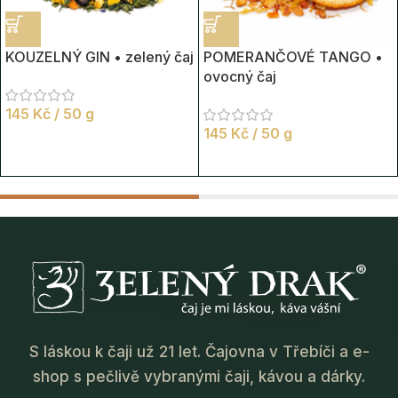
KOUZELNÝ GIN • zelený čaj
POMERANČOVÉ TANGO •
ovocný čaj
145
Kč
/ 50 g
145
Kč
/ 50 g
S láskou k čaji už 21 let. Čajovna v Třebíči a e-
shop s pečlivě vybranými čaji, kávou a dárky.