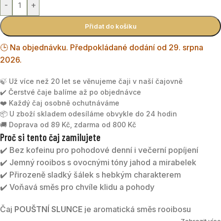
-
+
Přidat do košíku
🕒 Na objednávku. Předpokládané dodání od 29. srpna
2026.
🍃 Už více než 20 let se věnujeme čaji v naší čajovně
✔️ Čerstvé čaje balíme až po objednávce
❤️ Každý čaj osobně ochutnáváme
📦 U zboží skladem odesíláme obvykle do 24 hodin
🚚 Doprava od 89 Kč, zdarma od 800 Kč
Proč si tento čaj zamilujete
✔️ Bez kofeinu pro pohodové denní i večerní popíjení
✔️ Jemný rooibos s ovocnými tóny jahod a mirabelek
✔️ Přirozeně sladký šálek s hebkým charakterem
✔️ Voňavá směs pro chvíle klidu a pohody
Čaj
POUŠTNÍ SLUNCE
je aromatická směs rooibosu
Zobrazit více