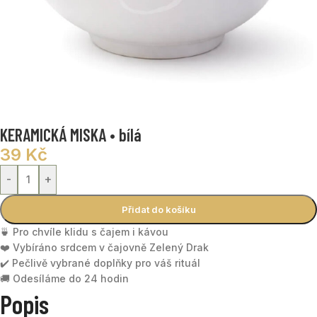
KERAMICKÁ MISKA • bílá
39
Kč
-
+
Přidat do košíku
🍵 Pro chvíle klidu s čajem i kávou
❤️ Vybíráno srdcem v čajovně Zelený Drak
✔️ Pečlivě vybrané doplňky pro váš rituál
🚚 Odesíláme do 24 hodin
Popis