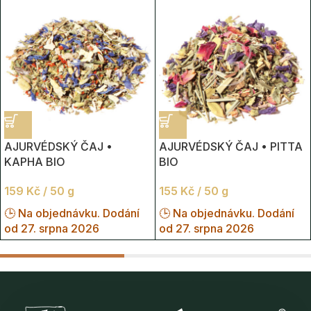
Děkujeme,že dáváte věcem druhý dech a necháváte jejich
příběh pokračovat 🍃
AJURVÉDSKÝ ČAJ •
AJURVÉDSKÝ ČAJ • PITTA
KAPHA BIO
BIO
159
Kč
/ 50 g
155
Kč
/ 50 g
🕒 Na objednávku. Dodání
🕒 Na objednávku. Dodání
od 27. srpna 2026
od 27. srpna 2026