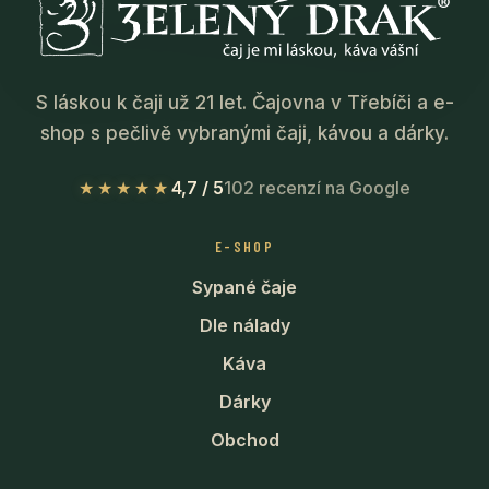
S láskou k čaji už 21 let. Čajovna v Třebíči a e-
shop s pečlivě vybranými čaji, kávou a dárky.
★★★★★
4,7 / 5
102 recenzí na Google
E-SHOP
Sypané čaje
Dle nálady
Káva
Dárky
Obchod