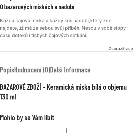
O bazarových miskách a nádobí
Každá čajová miska a každý kus nádobí,který zde
najdete,uż má za sebou svůj příběh. Nesou v sobě stopy
času,doteků i tichých čajových setkání.
Mohou se na nich objevit drobné škrábance,jemná
Zobrazit více
patina,nepatrné oděrky či malé nedokonalosti. Nejsou to
vady – jsou to otisky života. Právě ty dodávají každému
Popis
Hodnocení (0)
Další Informace
kusu jedinečný charakter a hloubku,kterou nové věci
teprve hledají.
BAZAROVÉ ZBOŽÍ – Keramická miska bílá o objemu
Věřím,že krása čajového okamžiku nespočívá v
130 ml
dokonalosti,ale v autenticitě. Pokud hledáte misku s
duší,jste na správném místě.
Mohlo by se Vám líbit
Stav každého kousku se snažíme pečlivě popsat i nafotit.
Pokud vás cokoli zajímá,rádi vám odpovíme.