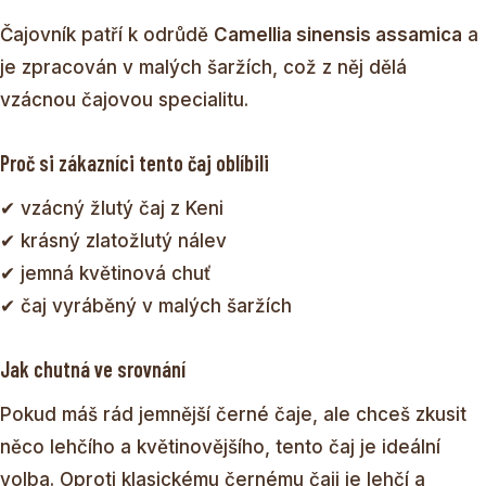
Čajovník patří k odrůdě
Camellia sinensis assamica
a
je zpracován v malých šaržích, což z něj dělá
vzácnou čajovou specialitu.
Proč si zákazníci tento čaj oblíbili
✔ vzácný žlutý čaj z Keni
✔ krásný zlatožlutý nálev
✔ jemná květinová chuť
✔ čaj vyráběný v malých šaržích
Jak chutná ve srovnání
Pokud máš rád jemnější černé čaje, ale chceš zkusit
něco lehčího a květinovějšího, tento čaj je ideální
volba. Oproti klasickému černému čaji je lehčí a