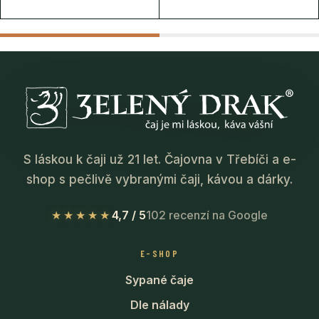
S láskou k čaji už 21 let. Čajovna v Třebíči a e-
shop s pečlivě vybranými čaji, kávou a dárky.
★★★★★
4,7 / 5
102 recenzí na Google
E-SHOP
Sypané čaje
Dle nálady