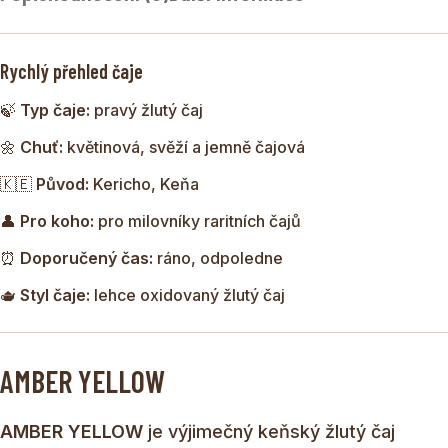
Kericho
, který zaujme elegantním zlatožlutým nálevem,
svěžím charakterem a jemnými květinovými tóny. Patří mezi
Rychlý přehled čaje
čajové speciality vyráběné v malých šaržích a nabízí
jedinečný chuťový profil stojící mezi jemným černým čajem
🍃
Typ čaje:
pravý žlutý čaj
a lehkostí květinových čajů.
🌼
Chuť:
květinová, svěží a jemně čajová
🇰🇪
Původ:
Kericho, Keňa
👤
Pro koho:
pro milovníky raritních čajů
⏰
Doporučený čas:
ráno, odpoledne
🫖
Styl čaje:
lehce oxidovaný žlutý čaj
AMBER YELLOW
AMBER YELLOW
je výjimečný keňský žlutý čaj