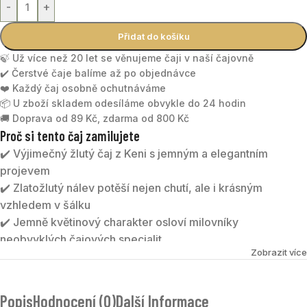
-
+
Přidat do košíku
🍃 Už více než 20 let se věnujeme čaji v naší čajovně
✔️ Čerstvé čaje balíme až po objednávce
❤️ Každý čaj osobně ochutnáváme
📦 U zboží skladem odesíláme obvykle do 24 hodin
🚚 Doprava od 89 Kč, zdarma od 800 Kč
Proč si tento čaj zamilujete
✔️ Výjimečný žlutý čaj z Keni s jemným a elegantním
projevem
✔️ Zlatožlutý nálev potěší nejen chutí, ale i krásným
vzhledem v šálku
✔️ Jemně květinový charakter osloví milovníky
neobvyklých čajových specialit
Zobrazit více
✔️ Vyrábí se v malých šaržích pro opravdu jedinečný
čajový zážitek
Popis
Hodnocení (0)
Další Informace
AMBER YELLOW
je originální keňský žlutý čaj z oblasti