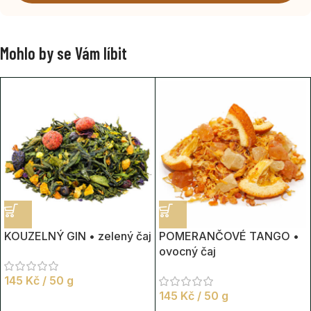
Mohlo by se Vám líbit
KOUZELNÝ GIN • zelený čaj
POMERANČOVÉ TANGO •
ovocný čaj
145
Kč
/ 50 g
145
Kč
/ 50 g