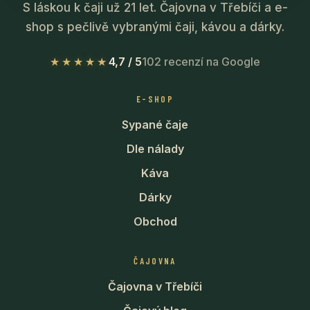
S láskou k čaji už 21 let. Čajovna v Třebíči a e-
shop s pečlivě vybranými čaji, kávou a dárky.
★★★★★
4,7 / 5
102 recenzí na Google
E-SHOP
Sypané čaje
Dle nálady
Káva
Dárky
Obchod
ČAJOVNA
Čajovna v Třebíči