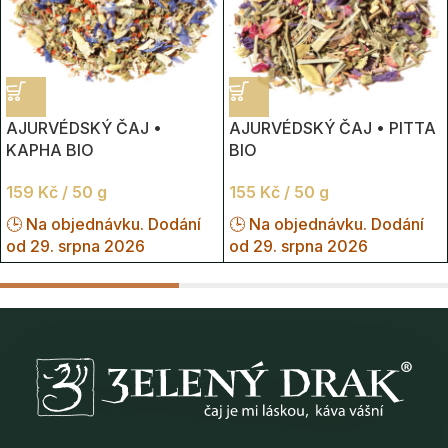
AJURVÉDSKÝ ČAJ •
AJURVÉDSKÝ ČAJ • PITTA
KAPHA BIO
BIO
159
Kč
/ 50 g
155
Kč
/ 50 g
🕒 Na objednávku. Dodání
🕒 Na objednávku. Dodání
od 29. srpna 2026
od 29. srpna 2026