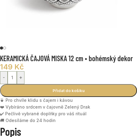
KERAMICKÁ ČAJOVÁ MISKA 12 cm • bohémský dekor
149
Kč
-
+
Přidat do košíku
🍵 Pro chvíle klidu s čajem i kávou
❤️ Vybíráno srdcem v čajovně Zelený Drak
✔️ Pečlivě vybrané doplňky pro váš rituál
🚚 Odesíláme do 24 hodin
Popis