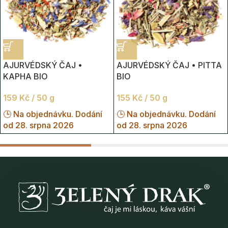
AJURVÉDSKÝ ČAJ •
AJURVÉDSKÝ ČAJ • PITTA
KAPHA BIO
BIO
159
Kč
/ 50 g
155
Kč
/ 50 g
🕒 Na objednávku. Dodání
🕒 Na objednávku. Dodání
od 28. srpna 2026
od 28. srpna 2026