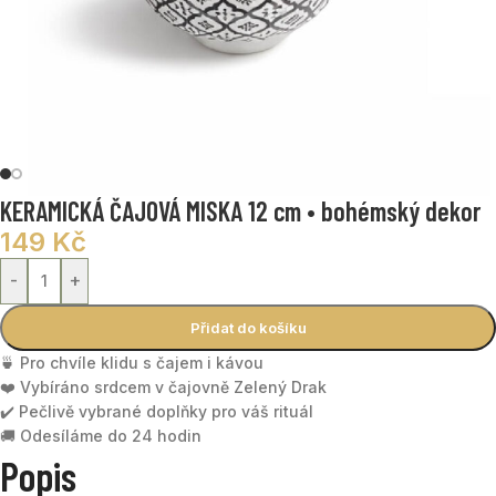
KERAMICKÁ ČAJOVÁ MISKA 12 cm • bohémský dekor
149
Kč
-
+
Přidat do košíku
🍵 Pro chvíle klidu s čajem i kávou
❤️ Vybíráno srdcem v čajovně Zelený Drak
✔️ Pečlivě vybrané doplňky pro váš rituál
🚚 Odesíláme do 24 hodin
Popis