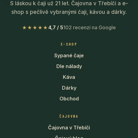
S láskou k čaji už 21 let. Čajovna v Třebíči a e-
shop s pečlivě vybranými čaji, kávou a dárky.
★★★★★
4,7 / 5
102 recenzí na Google
E-SHOP
Sypané čaje
Dle nálady
Káva
Dárky
Obchod
ČAJOVNA
Čajovna v Třebíči