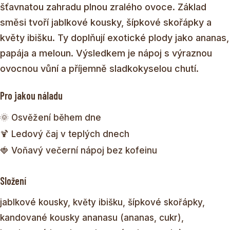
šťavnatou zahradu plnou zralého ovoce. Základ
směsi tvoří jablkové kousky, šípkové skořápky a
květy ibišku. Ty doplňují exotické plody jako ananas,
papája a meloun. Výsledkem je nápoj s výraznou
ovocnou vůní a příjemně sladkokyselou chutí.
Pro jakou náladu
🌞 Osvěžení během dne
🍹 Ledový čaj v teplých dnech
🍓 Voňavý večerní nápoj bez kofeinu
Složení
jablkové kousky, květy ibišku, šípkové skořápky,
kandované kousky ananasu (ananas, cukr),