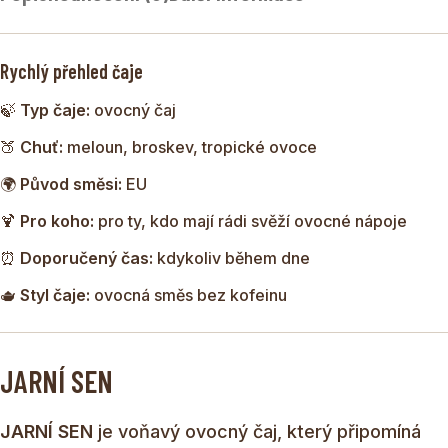
harmonii.
Rychlý přehled čaje
🍃
Typ čaje:
ovocný čaj
🍑
Chuť:
meloun, broskev, tropické ovoce
🌍
Původ směsi:
EU
🍹
Pro koho:
pro ty, kdo mají rádi svěží ovocné nápoje
⏰
Doporučený čas:
kdykoliv během dne
🫖
Styl čaje:
ovocná směs bez kofeinu
JARNÍ SEN
JARNÍ SEN
je voňavý ovocný čaj, který připomíná