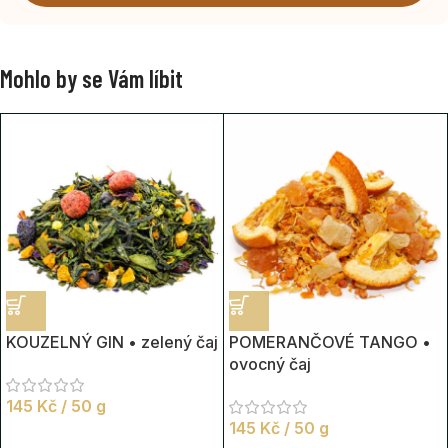
Mohlo by se Vám líbit
KOUZELNÝ GIN • zelený čaj
POMERANČOVÉ TANGO •
ovocný čaj
145
Kč
/ 50 g
145
Kč
/ 50 g