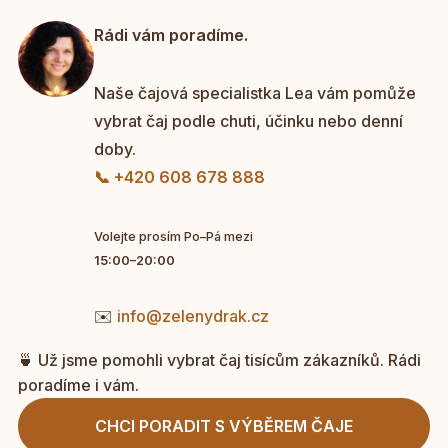
Rádi vám poradíme.
Naše čajová specialistka Lea vám pomůže
vybrat čaj podle chuti, účinku nebo denní
doby.
📞 +420 608 678 888
Volejte prosím Po–Pá mezi
15:00–20:00
✉️
info@zelenydrak.cz
🍵 Už jsme pomohli vybrat čaj tisícům zákazníků. Rádi
poradíme i vám.
CHCI PORADIT S VÝBĚREM ČAJE