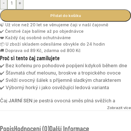
-
+
Přidat do košíku
🍃 Už více než 20 let se věnujeme čaji v naší čajovně
✔️ Čerstvé čaje balíme až po objednávce
❤️ Každý čaj osobně ochutnáváme
📦 U zboží skladem odesíláme obvykle do 24 hodin
🚚 Doprava od 89 Kč, zdarma od 800 Kč
Proč si tento čaj zamilujete
✔️ Bez kofeinu pro pohodové popíjení kdykoli během dne
✔️ Šťavnatá chuť melounu, broskve a tropického ovoce
✔️ Svěží ovocný šálek s příjemně sladkým charakterem
✔️ Výborný horký i jako osvěžující ledová varianta
Čaj
JARNÍ SEN
je pestrá ovocná směs plná svěžích a
sladkých tónů. Základem jsou jablka, šípky a květy ibišku,
Zobrazit více
které vytvářejí příjemně ovocný nálev. Kandované kousky
ananasu, papáji a melounu dodávají čaji exotický charakter,
Popis
Hodnocení (0)
Další Informace
zatímco broskvové aroma přináší jemnou sladkost a