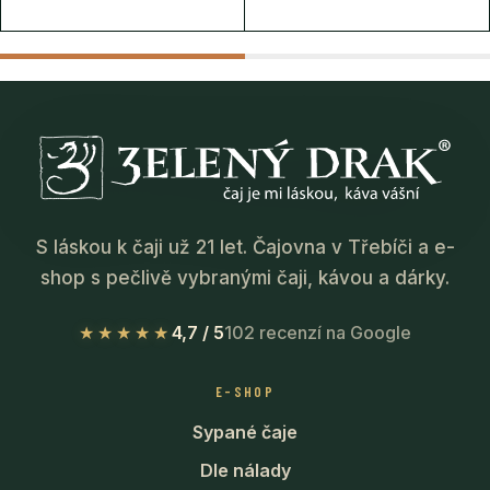
S láskou k čaji už 21 let. Čajovna v Třebíči a e-
shop s pečlivě vybranými čaji, kávou a dárky.
★★★★★
4,7 / 5
102 recenzí na Google
E-SHOP
Sypané čaje
Dle nálady