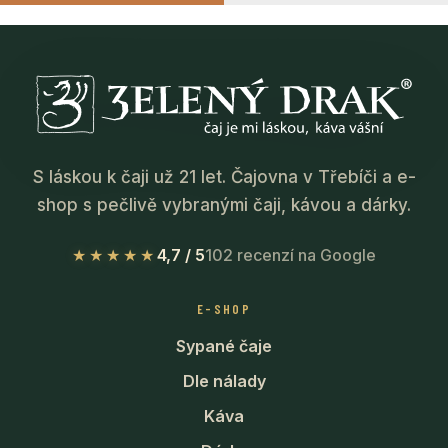
S láskou k čaji už 21 let. Čajovna v Třebíči a e-
shop s pečlivě vybranými čaji, kávou a dárky.
★★★★★
4,7 / 5
102 recenzí na Google
E-SHOP
Sypané čaje
Dle nálady
Káva