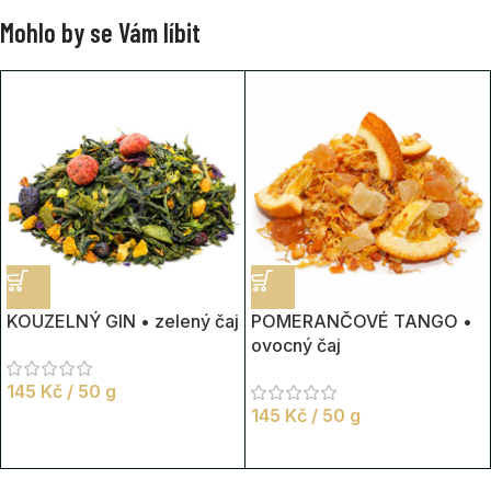
Mohlo by se Vám líbit
KOUZELNÝ GIN • zelený čaj
POMERANČOVÉ TANGO •
ovocný čaj
145
Kč
/ 50 g
145
Kč
/ 50 g