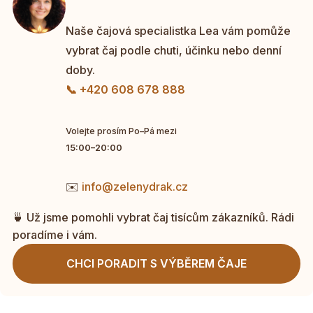
Naše čajová specialistka Lea vám pomůže
vybrat čaj podle chuti, účinku nebo denní
doby.
📞 +420 608 678 888
Volejte prosím Po–Pá mezi
15:00–20:00
✉️
info@zelenydrak.cz
🍵 Už jsme pomohli vybrat čaj tisícům zákazníků. Rádi
poradíme i vám.
CHCI PORADIT S VÝBĚREM ČAJE