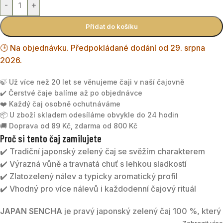
-
+
Přidat do košíku
🕒 Na objednávku. Předpokládané dodání od 29. srpna
2026.
🍃 Už více než 20 let se věnujeme čaji v naší čajovně
✔️ Čerstvé čaje balíme až po objednávce
❤️ Každý čaj osobně ochutnáváme
📦 U zboží skladem odesíláme obvykle do 24 hodin
🚚 Doprava od 89 Kč, zdarma od 800 Kč
Proč si tento čaj zamilujete
✔️ Tradiční japonský zelený čaj se svěžím charakterem
✔️ Výrazná vůně a travnatá chuť s lehkou sladkostí
✔️ Zlatozelený nálev a typicky aromatický profil
✔️ Vhodný pro více nálevů i každodenní čajový rituál
JAPAN SENCHA
je pravý japonský zelený čaj 100 %, který
Zobrazit více