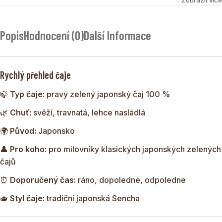
patří mezi nejznámější a nejpopulárnější čaje Japonska.
Tento čaj se vyznačuje tmavě zeleným listem, svěží
travnatou vůní a výrazně aromatickou chutí, která je typická
Popis
Hodnocení (0)
Další Informace
pro kvalitní japonské zelené čaje.
Rychlý přehled čaje
🍃
Typ čaje:
pravý zelený japonský čaj 100 %
🌿
Chuť:
svěží, travnatá, lehce nasládlá
🌍
Původ:
Japonsko
👤
Pro koho:
pro milovníky klasických japonských zelených
čajů
⏰
Doporučený čas:
ráno, dopoledne, odpoledne
🫖
Styl čaje:
tradiční japonská Sencha